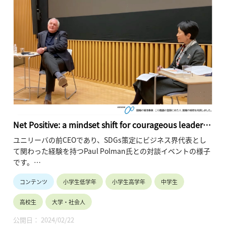
Net Positive: a mindset shift for courageous leaders
willing to do what it takes to create an equal and
ユニリーバの前CEOであり、SDGs策定にビジネス界代表とし
sustainable world
て関わった経験を持つPaul Polman氏との対談イベントの様子
です。
当日は藤井総長のスピーチに続いて、Polman氏と石井理事
コンテンツ
小学生低学年
小学生高学年
中学生
（モデレーター）の対談形式で行われています。
対談では、2022年11月に開催された重要な二つの国際会議
高校生
大学・社会人
（G20バリ、COP27エジプト）で行われた議論の報告と
Polman氏による講評に続き、気候変動に対する食糧生産シス
公開日： 2024/02/22