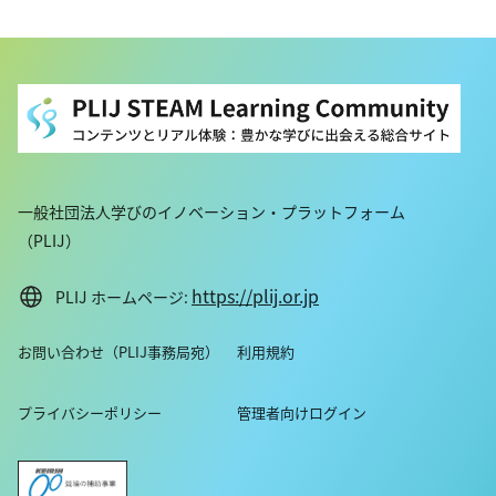
テムの改革の重要性と、第2次大戦後に当時の世界経済の8割を
占めていた欧米主導で構築された枠組み（WTO, IMF, WB,
OECD）を超えたより大きな協働の重要性が議論されていま
す。
イベント後半では、参加学生が登壇者に、対談の内容に関連し
た質問を行い、世界トップ大学の学生という幸運な立場にある
者が担う社会への責務、地球規模課題に関心の無い層へのアプ
ローチ方法について助言があります。この講演は英語で行われ
ました。
一般社団法人学びのイノベーション・プラットフォーム
・時間割：00:37 藤井輝夫スピーチ
（PLIJ）
05:34 対談
https://plij.or.jp
PLIJ ホームページ:
・講師名、講師所属：Paul Polman、IMAGINE / Co-Founder
and Chairman, International Chamber of Commerce /
Honorary Chairman, Unilever / Former CEO
お問い合わせ（PLIJ事務局宛）
利用規約
藤井 輝夫、 東京大学 総長
石井 菜穂子、 東京大学 理事、教授
プライバシーポリシー
管理者向けログイン
※所属・役職は登壇当時のものです。
・動画の長さ：1:13:44
・シリーズ名：2022年度「Paul Polman氏との対談イベント」