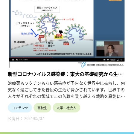
新型コロナウイルス感染症：東大の基礎研究から生ま
れた治療薬の種
治療薬もワクチンもない感染症が予告なく世界中に拡散し、何
気なく過ごしてきた普段の生活が脅かされています。世界中の
人々がそれぞれの領域でこの苦難を乗り越える戦略を真剣に考
えている中、自分たちの研究がどう役立つのかを考えた時、ナ
コンテンツ
高校生
大学・社会人
ファモスタットという治療薬の種を育てることを決めました。
本講義は、第20回東京大学生命科学シンポジウムとの共催によ
公開日： 2024/05/07
る特別オンライン講演会の一部です。
・時間割 ：05:48 この講座について