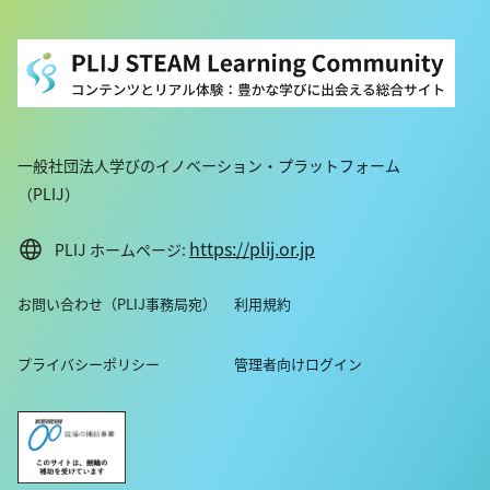
07:41 講義
・講師名、講師所属：井上 純一郎 東京大学医科学研究所 特
命教授
※所属・役職は登壇当時のものです。
・動画の長さ：1:08:33
・シリーズ名：2020年度「高校生と大学生のための金曜特別
一般社団法人学びのイノベーション・プラットフォーム
講座」
（PLIJ）
https://plij.or.jp
PLIJ ホームページ:
お問い合わせ（PLIJ事務局宛）
利用規約
プライバシーポリシー
管理者向けログイン