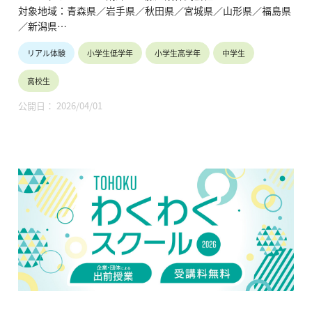
対象地域：青森県／岩手県／秋田県／宮城県／山形県／福島県
／新潟県
リアル体験
小学生低学年
小学生高学年
中学生
【テーマ】
・地球温暖化防止
高校生
・自然エネルギー、省エネ
・健康と住宅
公開日： 2026/04/01
【内容】
地球温暖化防止に関することを中心に、省エネや自然エネなど
について、講義・施設見学ができる。
【TOHOKUわくわくスクール】主催：公益財団法人東北活性化
研究センター（https://www.kasseiken.jp/）
東北6県ならびに新潟県の小学生・中学生・高校生を対象と
し、当地域に所在し活躍している様々な分野の企業や団体とを
繋ぐ出前授業です。学問の面白さ・楽しさに触れつつ、地元の
企業や団体の活動内容に触れることで、地元の地域社会・産業
の理解を深めると共に、将来の選択肢の参考としてもらうこと
を目的とします。