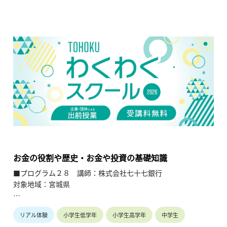
・廃校となった小学校をお家つくりの学校として再生した場所
で学ぶ。
【TOHOKUわくわくスクール】主催：公益財団法人東北活性化
研究センター（https://www.kasseiken.jp/）
東北6県ならびに新潟県の小学生・中学生・高校生を対象と
し、当地域に所在し活躍している様々な分野の企業や団体とを
繋ぐ出前授業です。学問の面白さ・楽しさに触れつつ、地元の
企業や団体の活動内容に触れることで、地元の地域社会・産業
の理解を深めると共に、将来の選択肢の参考としてもらうこと
を目的とします。
お金の役割や歴史・お金や投資の基礎知識
■プログラム２８ 講師：株式会社七十七銀行
対象地域：宮城県
【テーマ】
リアル体験
小学生低学年
小学生高学年
中学生
・お金の役割・歴史