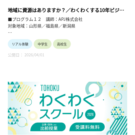
地域に資源はありますか？／わくわくする10年ビジョ
ンの作り方
■プログラム１２ 講師：APJ株式会社
対象地域：山形県／福島県／新潟県
【テーマ】
リアル体験
中学生
高校生
①地域に資源はありますか？（地域資源への考え方・創業）
②わくわくする10年ビジョンの作り方（モチベーションup）
公開日： 2026/04/01
【内容】
①自分の地域に眠る資源を発見する事で、大人になり地元に仕
事が無いではなく、地域資源を使った創業という考え方もある
という事を知ってもらう。
②人口が減る、少子高齢化など暗くなりがちな考え方から、日
本の人口は減っているが、世界の人口は増えているなど、選択
を自由に出来る時代だと伝える。
【TOHOKUわくわくスクール】主催：公益財団法人東北活性化
研究センター（https://www.kasseiken.jp/）
東北6県ならびに新潟県の小学生・中学生・高校生を対象と