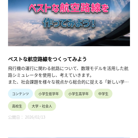
・当社でのＳＤＧｓの取り組みを紹介し、自分たちでできるこ
とも考えてもらう。
【TOHOKUわくわくスクール】主催：公益財団法人東北活性化
研究センター（https://www.kasseiken.jp/）
東北6県ならびに新潟県の小学生・中学生・高校生を対象と
し、当地域に所在し活躍している様々な分野の企業や団体とを
繋ぐ出前授業です。学問の面白さ・楽しさに触れつつ、地元の
企業や団体の活動内容に触れることで、地元の地域社会・産業
ベストな航空路線をつくってみよう
の理解を深めると共に、将来の選択肢の参考としてもらうこと
飛行機の運行に関わる航路について、数理モデルを活用した航
を目的とします。
路シミュレータを使用し、考えていきます。
また、社会課題を様々な視点から総合的に捉える「新しい学
び」を展開し、最新の研究について学びます。
コンテンツ
小学生低学年
小学生高学年
中学生
高校生
大学・社会人
公開日： 2026/02/13