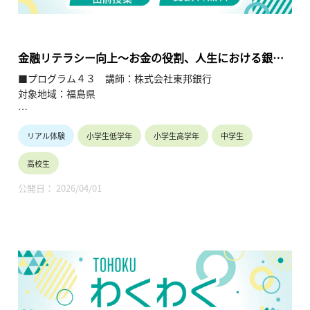
繋ぐ出前授業です。学問の面白さ・楽しさに触れつつ、地元の
企業や団体の活動内容に触れることで、地元の地域社会・産業
の理解を深めると共に、将来の選択肢の参考としてもらうこと
を目的とします。
金融リテラシー向上～お金の役割、人生における銀行
との関わり方～
■プログラム４３ 講師：株式会社東邦銀行
対象地域：福島県
【テーマ】
リアル体験
小学生低学年
小学生高学年
中学生
金融リテラシー向上～お金の役割、人生における銀行との関わ
り方～
高校生
【内容】
公開日： 2026/04/01
・お金の秘密・銀行の役割とは？（小学生）
・ライフイベントにかかるお金はどれくらい？（中学生）
・成人になる前に知っておきたいお金のこと（高校生）
【TOHOKUわくわくスクール】主催：公益財団法人東北活性化
研究センター（https://www.kasseiken.jp/）
東北6県ならびに新潟県の小学生・中学生・高校生を対象と
し、当地域に所在し活躍している様々な分野の企業や団体とを