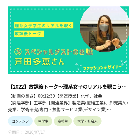
【2022】放課後トーク～理系女子のリアルを覗こう～
第２弾③スペシャルゲスト 芦田多恵さん
【動画の長さ】00:12:39【関連授業】化学、社会
【関連学部】工学部【関連業界】製造業(繊維工業)、卸売業/小
売業、学術研究/専門・技術サービス業(デザイン業)
コンテンツ
中学生
高校生
大学・社会人
講師：芦田多恵（ファッションデザイナー）
公開日： 2026/07/17
日本を代表するメゾン「ジュンアシダ」のクリエイティブディ