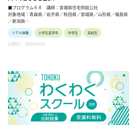
の理解を深めると共に、将来の選択肢の参考としてもらうこと
■プログラム６８ 講師：宮城県住宅供給公社
を目的とします。
対象地域：青森県／岩手県／秋田県／宮城県／山形県／福島県
／新潟県
リアル体験
小学生高学年
中学生
高校生
【テーマ】
人々の暮らしと住まい
公開日： 2026/04/01
①安心安全な住まい
②災害と住まいの手当て
③誰にでもやさしい住まい
④住まいとまちづくり
【内容】
・住まいの働きや家庭の生活と住まい、自然の恵みと災害（東
日本大震災）、健康や高齢者にやさしい住まい、さらに人口増
加や産業活動と住まいとの関わりについて、住教育に役立つ気
づきや学びの機会を提供する。
・リアルな地域学習として居住地に近い素材・写真などを多用
し、宮城県沿岸部の災害公営住宅を素材とする。（現地見学要
相談）
・これまでのまちづくりと、これからのまちづくりについて自