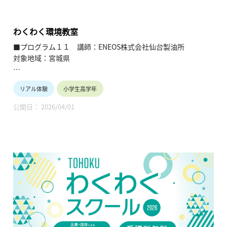
し、当地域に所在し活躍している様々な分野の企業や団体とを
繋ぐ出前授業です。学問の面白さ・楽しさに触れつつ、地元の
企業や団体の活動内容に触れることで、地元の地域社会・産業
わくわく環境教室
の理解を深めると共に、将来の選択肢の参考としてもらうこと
■プログラム１１ 講師：ENEOS株式会社仙台製油所
を目的とします。
対象地域：宮城県
【テーマ】
リアル体験
小学生高学年
わくわく環境教室
公開日： 2026/04/01
【内容】
石油と私たちの暮らしとの関わり、石油製品の作り方（模擬原
油の蒸留実験）、地球温暖化の現状（二酸化炭素と水素の比較
実験）、環境にやさしい新エネルギーの紹介、まとめ「温暖化
防止のために自分たちにできることを考える」などを通し、石
油と環境について学ぶ。
【TOHOKUわくわくスクール】主催：公益財団法人東北活性化
研究センター（https://www.kasseiken.jp/）
東北6県ならびに新潟県の小学生・中学生・高校生を対象と
し、当地域に所在し活躍している様々な分野の企業や団体とを