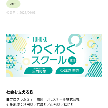
・銀行の役割
高校生
・お小遣いの使い方
・日本のお金・世界のお金
公開日： 2026/04/01
・キャッシュレス
・投資の基礎知識
・社会に出る前に知っておきたいお金の7つの基礎知識 など
【内容】
金融教育は「生きる力」を育む教育。お金や金融の様々な動き
を理解し、社会で自立して生きていく力を身に付ける。
【TOHOKUわくわくスクール】主催：公益財団法人東北活性化
研究センター（https://www.kasseiken.jp/）
東北6県ならびに新潟県の小学生・中学生・高校生を対象と
し、当地域に所在し活躍している様々な分野の企業や団体とを
繋ぐ出前授業です。学問の面白さ・楽しさに触れつつ、地元の
企業や団体の活動内容に触れることで、地元の地域社会・産業
の理解を深めると共に、将来の選択肢の参考としてもらうこと
社会を支える鉄
を目的とします。
■プログラム２７ 講師：JFEスチール株式会社
対象地域：秋田県／宮城県／山形県／福島県