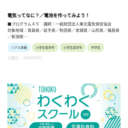
企業や団体の活動内容に触れることで、地元の地域社会・産業
の理解を深めると共に、将来の選択肢の参考としてもらうこと
を目的とします。
電気ってなに？／電池を作ってみよう！
■プログラム４５ 講師：一般財団法人東北電気保安協会
対象地域：青森県／岩手県／秋田県／宮城県／山形県／福島県
／新潟県
リアル体験
小学生低学年
小学生高学年
中学生
【テーマ】
・電気ってなに？（電気の生い立ち、電気の安全使用ほか）
公開日： 2026/04/01
・電池を作ってみよう！（手回し発電機の製作を予定）
・作った電池を使ってやってみよう！
【内容】
電気への理解と関心を持っていただくとともに、日常生活での
電気の安全使用について学ぶ。
【TOHOKUわくわくスクール】主催：公益財団法人東北活性化
研究センター（https://www.kasseiken.jp/）
東北6県ならびに新潟県の小学生・中学生・高校生を対象と
し、当地域に所在し活躍している様々な分野の企業や団体とを