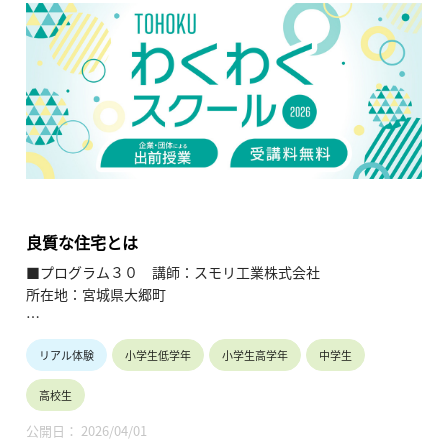
【TOHOKUわくわくスクール】主催：公益財団法人東北活性化
研究センター（https://www.kasseiken.jp/）
東北6県ならびに新潟県の小学生・中学生・高校生を対象と
し、当地域に所在し活躍している様々な分野の企業や団体とを
繋ぐ出前授業です。学問の面白さ・楽しさに触れつつ、地元の
企業や団体の活動内容に触れることで、地元の地域社会・産業
の理解を深めると共に、将来の選択肢の参考としてもらうこと
を目的とします。
良質な住宅とは
■プログラム３０ 講師：スモリ工業株式会社
所在地：宮城県大郷町
【テーマ】
リアル体験
小学生低学年
小学生高学年
中学生
良質な住宅とは
高校生
【内容】
・「良質な住宅とは」のテーマを実際の施工体験を通じて学
公開日： 2026/04/01
ぶ。