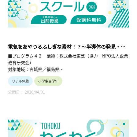
繋ぐ出前授業です。学問の面白さ・楽しさに触れつつ、地元の
企業や団体の活動内容に触れることで、地元の地域社会・産業
の理解を深めると共に、将来の選択肢の参考としてもらうこと
を目的とします。
電気をあやつるふしぎな素材！？～半導体の発見・利
用から学ぶエネルギーの使い方～
■プログラム４２ 講師：株式会社東芝（協力：NPO法人企業
教育研究会）
対象地域：宮城県／福島県
リアル体験
小学生高学年
【テーマ】
電気をあやつるふしぎな素材！？～半導体の発見・利用から学
公開日： 2026/04/01
ぶエネルギーの使い方～
【内容】
コンピューターや機械の制御等、半導体が私たちの生活・社会
を支えている技術であることを学ぶ。
【TOHOKUわくわくスクール】主催：公益財団法人東北活性化