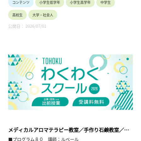
コンテンツ
小学生低学年
小学生高学年
中学生
ます。ですが、最近ではスマホの発火がニュースになるよう
に、バッテリーの使い方には注意が必要です。あなたのバッテ
高校生
大学・社会人
リーや乾電池の使い方は大丈夫ですか？いくつかの実験を通し
て、バッテリーの使い方に注意しなければいけない理由につい
公開日： 2026/07/01
て見てみましょう。（8分19秒）
電気学会社会連携委員会HP「動画を使おう」：
https://renkei.iee.jp/video
相談窓口の連絡先：「お問合せ」
https://renkei.iee.jp/9c74c00a470063e0ec6ec47eba409649
メディカルアロマテラピー教室／手作り石鹸教室／ペ
ットマッサージ教室
■プログラム８０ 講師：ルベール