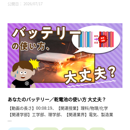
公開日： 2026/07/17
本講義では、イタリア・ミラノを中心に世界的に活躍するデザ
イナーの伊藤節先生が、様々な分野の素材や工法を融合させ
「誰も見たことがない新しいものを生み出す」デザインの楽し
さと、その実践的なアプローチについて解説します。前半で
は、伊藤先生がデザインされてきた作品・製品を紹介しなが
ら、主に「プラスチック」を用いたデザインについて紹介・解
説します。また、モルディブの高級リゾートにおいて、日々大
量に出る廃棄ガラスの瓶を美しいアート作品や実用品に生まれ
変わらせるプロジェクトの事例も紹介します。後半では、「も
のの歴史」とも言えるデザインの歴史を振り返りつつ、人とも
のの相互作用によって新たな価値を生み出す「インタラクティ
ブデザイン」を紹介します。また、自分のやりたいことを信じ
続けていれば多くのことは叶うといった熱いメッセージも寄せ
られており、未来の不確かさに悩む学生のみなさんにも必見の
内容になっています。
あなたのバッテリー／乾電池の使い方 大丈夫？
【動画の長さ】00:08:19、【関連授業】理科/物理/化学
【関連学部】工学部、理学部、【関連業界】電気、製造業
私たちの身の回りには多くのバッテリーや乾電池が使われてい