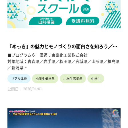
研究センター（https://www.kasseiken.jp/）
東北6県ならびに新潟県の小学生・中学生・高校生を対象と
し、当地域に所在し活躍している様々な分野の企業や団体とを
繋ぐ出前授業です。学問の面白さ・楽しさに触れつつ、地元の
企業や団体の活動内容に触れることで、地元の地域社会・産業
の理解を深めると共に、将来の選択肢の参考としてもらうこと
を目的とします。
『めっき』の魅力とモノづくりの面白さを知ろう／
SDGsへの関わり方について考えてみよう
■プログラム６ 講師：東電化工業株式会社
対象地域：青森県／岩手県／秋田県／宮城県／山形県／福島県
／新潟県
リアル体験
小学生低学年
小学生高学年
中学生
【テーマ】
・めっきの魅力とモノづくりの面白さを知ろう
公開日： 2026/04/01
・ＳＤＧｓへの関わり方について考えてみよう
【内容】
・めっき自動装置の見学と、完全手作業の組立加工の紹介を通
して、モノづくりの面白さと製造業について理解を深めてもら
う。