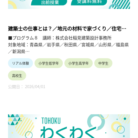
繋ぐ出前授業です。学問の面白さ・楽しさに触れつつ、地元の
企業や団体の活動内容に触れることで、地元の地域社会・産業
の理解を深めると共に、将来の選択肢の参考としてもらうこと
を目的とします。
建築士の仕事とは？／地元の材料で家づくり／住宅の
省エネ、日本と生活の違い
■プログラム８ 講師：株式会社稲見建築設計事務所
対象地域：青森県／岩手県／秋田県／宮城県／山形県／福島県
／新潟県
リアル体験
小学生低学年
小学生高学年
中学生
【テーマ】
①建築士の仕事とは？
高校生
②地元の材料で家づくり
③住宅の省エネ、日本と世界の違い
公開日： 2026/04/01
【内容】
①建築士の仕事を知る。
②LCCO₂や林業、山林の現状を知り、地元の材料で建築する。
③国が進めるZEHがなぜ推進されているのかを知る。
【TOHOKUわくわくスクール】主催：公益財団法人東北活性化