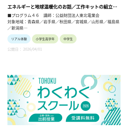
らが考えるきっかけとする。
エネルギーと地球温暖化のお話／工作キットの組立体
験
■プログラム４６ 講師：公益財団法人東北電業会
【TOHOKUわくわくスクール】主催：公益財団法人東北活性化
対象地域：青森県／岩手県／秋田県／宮城県／山形県／福島県
研究センター（https://www.kasseiken.jp/）
／新潟県
東北6県ならびに新潟県の小学生・中学生・高校生を対象と
し、当地域に所在し活躍している様々な分野の企業や団体とを
リアル体験
小学生高学年
中学生
【テーマ】
繋ぐ出前授業です。学問の面白さ・楽しさに触れつつ、地元の
・エネルギー（電気）と地球温暖化のお話し
企業や団体の活動内容に触れることで、地元の地域社会・産業
公開日： 2026/04/01
・工作キットの組立・体験
の理解を深めると共に、将来の選択肢の参考としてもらうこと
を目的とします。
【内容】
・電気はどのようにして作られるのか、実験や体験で学ぶ。
・発電用工作キットを一人一人組立て、電球点灯などを体験す
る。
【TOHOKUわくわくスクール】主催：公益財団法人東北活性化
研究センター（https://www.kasseiken.jp/）
東北6県ならびに新潟県の小学生・中学生・高校生を対象と
し、当地域に所在し活躍している様々な分野の企業や団体とを
繋ぐ出前授業です。学問の面白さ・楽しさに触れつつ、地元の