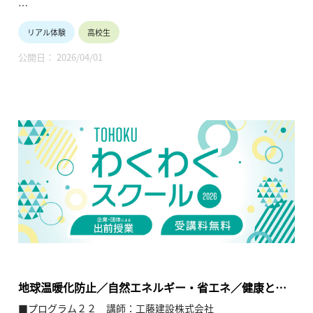
【テーマ】
リアル体験
高校生
社会を支える鉄
公開日： 2026/04/01
【内容】
鉄という元素は鉄鋼製品として、様々な用途で私たちの暮らし
を支えている。社会における具体的な用途、化学反応などをフ
ル活用した製造方法、更に進化し続ける鉄鋼製品について紹介
する。
【TOHOKUわくわくスクール】主催：公益財団法人東北活性化
研究センター（https://www.kasseiken.jp/）
東北6県ならびに新潟県の小学生・中学生・高校生を対象と
し、当地域に所在し活躍している様々な分野の企業や団体とを
繋ぐ出前授業です。学問の面白さ・楽しさに触れつつ、地元の
企業や団体の活動内容に触れることで、地元の地域社会・産業
の理解を深めると共に、将来の選択肢の参考としてもらうこと
を目的とします。
地球温暖化防止／自然エネルギー・省エネ／健康と住
宅
■プログラム２２ 講師：工藤建設株式会社