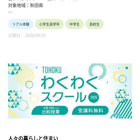
対象地域：秋田県
【テ ー マ】
リアル体験
小学生高学年
中学生
高校生
①メディカルアロマテラピー教室
②手作り石鹸教室
公開日： 2026/04/01
③ペットマッサージ教室
【内容】
①アロマで心と身体の健康作り（ラベンダーでボディケアクリ
ーム作り）
②肌と地球にやさしい石鹸の成分と作り方（手作り石鹸作り）
③ペットマッサージで信頼関係を築く（ペットと人の癒し体
験）
【TOHOKUわくわくスクール】主催：公益財団法人東北活性化
研究センター（https://www.kasseiken.jp/）
東北6県ならびに新潟県の小学生・中学生・高校生を対象と
し、当地域に所在し活躍している様々な分野の企業や団体とを
繋ぐ出前授業です。学問の面白さ・楽しさに触れつつ、地元の
企業や団体の活動内容に触れることで、地元の地域社会・産業
人々の暮らしと住まい