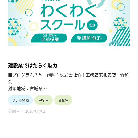
も登録されており、その水を利用した水力発電も実施してい
る。
【TOHOKUわくわくスクール】主催：公益財団法人東北活性化
研究センター（https://www.kasseiken.jp/）
東北6県ならびに新潟県の小学生・中学生・高校生を対象と
し、当地域に所在し活躍している様々な分野の企業や団体とを
繋ぐ出前授業です。学問の面白さ・楽しさに触れつつ、地元の
企業や団体の活動内容に触れることで、地元の地域社会・産業
の理解を深めると共に、将来の選択肢の参考としてもらうこと
建設業ではたらく魅力
を目的とします。
■プログラム３５ 講師：株式会社竹中工務店東北支店・竹和
会
対象地域：宮城県
リアル体験
中学生
高校生
【テーマ】
建設業ではたらく魅力
公開日： 2026/04/01
【内容】
建設業について分かりやすく紹介し、将来のキャリアを考える
機会を提供する。