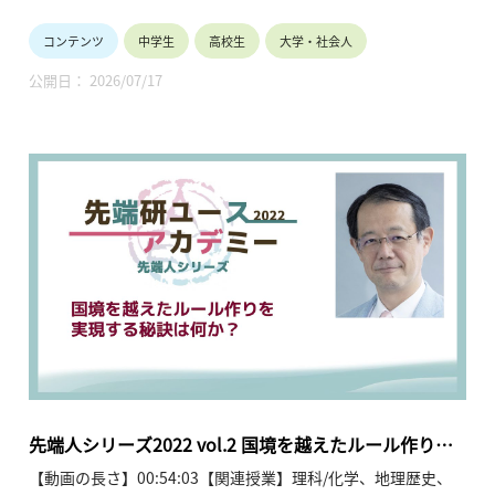
講師：中島さち子（数学者、音楽家、STEAMプロデューサー）
コンテンツ
中学生
高校生
大学・社会人
数学者でありジャズピアニスト、さらに大阪・関西万博のプロ
公開日： 2026/07/17
デューサーも務める中島さち子氏が、自身の「越境」し続ける
生き方を通じて、理系・文系の枠を超えた創造性の重要性を語
っています。中島氏は、高校時代の数学への没頭や国際数学オ
リンピックでの経験を原点としつつも、小説や哲学などの文系
的素養が数学や音楽の理解と深く共鳴していることを指摘。一
つの正解を求める従来の学習スタイルから脱却し、自ら「問い
を立てる」ことや、自分の「好き」を形にするワクワク感を追
求する姿勢を強調しています。また、ニューヨークでのメディ
アアート研究や最新テクノロジーを活用した表現活動を紹介。
性別や年齢、専門性の境界を超えて誰もが「表現者」になれる
「創造性の民主化」の時代において、特定の職業を早期に決め
ることよりも、五感を使って多様な世界を体験し、発信者にな
ることの大切さを説いています。さらに、STEAM教育の実践例
を通じ、遊びや発見の中から生まれる知的な喜びが、自律的か
つ持続可能な未来を切り拓く力になるというメッセージを中高
先端人シリーズ2022 vol.2 国境を越えたルール作りを
生へ送っています。
実現する秘訣は何か？
【動画の長さ】00:54:03【関連授業】理科/化学、地理歴史、