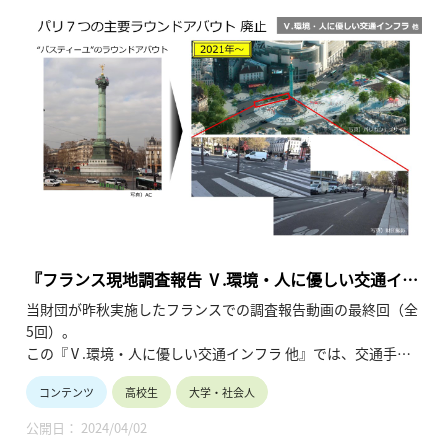
『フランス現地調査報告 Ⅴ.環境・人に優しい交通イン
フラ 他』
当財団が昨秋実施したフランスでの調査報告動画の最終回（全
5回）。
この『Ⅴ.環境・人に優しい交通インフラ 他』では、交通手段
の中心を従来のクルマから、徒歩や自転車・キックボード等環
コンテンツ
高校生
大学・社会人
境を優先した移動手段へと移行させるためのインフラ整備の事
例（「ラウンドアバウト」の廃止、新鉄道網の建設 他）を紹介
公開日： 2024/04/02
しています。（令和6年3月公開、9分17秒）