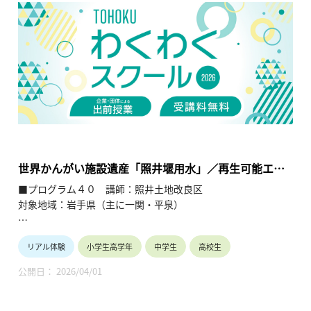
るのは、偽造防止技術に基いた信頼関係によることを理解す
る。
【TOHOKUわくわくスクール】主催：公益財団法人東北活性化
研究センター（https://www.kasseiken.jp/）
東北6県ならびに新潟県の小学生・中学生・高校生を対象と
し、当地域に所在し活躍している様々な分野の企業や団体とを
繋ぐ出前授業です。学問の面白さ・楽しさに触れつつ、地元の
企業や団体の活動内容に触れることで、地元の地域社会・産業
の理解を深めると共に、将来の選択肢の参考としてもらうこと
を目的とします。
世界かんがい施設遺産「照井堰用水」／再生可能エネ
ルギー（小水力発電）
■プログラム４０ 講師：照井土地改良区
対象地域：岩手県（主に一関・平泉）
【テーマ】
リアル体験
小学生高学年
中学生
高校生
・世界かんがい施設遺産「照井堰用水」
・再生可能エネルギー（小水力発電）
公開日： 2026/04/01
【内容】
平安末期に作られた照井堰は世界文化遺産「平泉」の浄土庭園