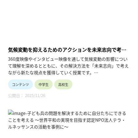
気候変動を抑えるためのアクションを未来志向で考え
る 〜国際環境NGOグリーンピース・ジャパンの考え方
360度映像やインタビュー映像を通して気候変動の影響につい
を参考に〜
て理解を深めるとともに、その解決方法を「未来志向」で考え
ながら新たな視点を獲得していく授業です。
コンテンツ
中学生
高校生
本授業は2コマ分の構成が基本になっています。
1コマ目では360映像やインタビューの視聴を通じて、経済を発
公開日： 2025/11/26
展することと気候変動を抑えることを両立するための考え方に
ついて理解を深めます。
2コマ目は「未来志向ワーク」を通じて自分の理想とする未来
を描き、そこから生徒一人ひとりができる行動について考えて
いきます。