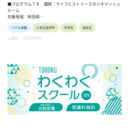
て
■プログラム７８ 講師：ライフヒストリースタジオマッシュ
ルーム
対象地域：秋田県
リアル体験
小学生高学年
中学生
高校生
【テ ー マ】
糸のこと、綿のこと、キモノが紡いだ「想い」について
公開日： 2026/04/01
【内容】
・糸で描く「本荘ごてんまりの世界」とは（本荘ごてんまり政
策のワークショップ「かけまり」体験）
・東北でも育てられる「綿」の生育や歴史（綿花の「種とり＆
糸巻」知見ワークショップ）
・着物に込められた文化や想いとは（着物の歴史と着物リメイ
クファッションショー体験）
【TOHOKUわくわくスクール】主催：公益財団法人東北活性化
研究センター（https://www.kasseiken.jp/）
東北6県ならびに新潟県の小学生・中学生・高校生を対象と
し、当地域に所在し活躍している様々な分野の企業や団体とを
繋ぐ出前授業です。学問の面白さ・楽しさに触れつつ、地元の