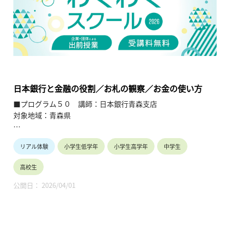
【TOHOKUわくわくスクール】主催：公益財団法人東北活性化
研究センター（https://www.kasseiken.jp/）
東北6県ならびに新潟県の小学生・中学生・高校生を対象と
し、当地域に所在し活躍している様々な分野の企業や団体とを
繋ぐ出前授業です。学問の面白さ・楽しさに触れつつ、地元の
企業や団体の活動内容に触れることで、地元の地域社会・産業
の理解を深めると共に、将来の選択肢の参考としてもらうこと
日本銀行と金融の役割／お札の観察／お金の使い方
を目的とします。
■プログラム５０ 講師：日本銀行青森支店
対象地域：青森県
【テーマ】
リアル体験
小学生低学年
小学生高学年
中学生
・日本銀行と金融の役割
・お札（日本銀行券）の観察
高校生
・お金の使い方
公開日： 2026/04/01
【内容】
・日本銀行が社会（お金の流れ）と密接に関係していることを
学習する。
・お札の観察を通し、紙切れであるお札を安心して使用してい