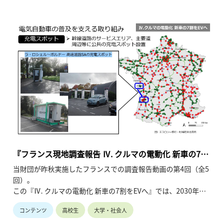
『フランス現地調査報告 Ⅳ. クルマの電動化 新車の7割
をEVへ』
当財団が昨秋実施したフランスでの調査報告動画の第4回（全5
回）。
この『Ⅳ. クルマの電動化 新車の7割をEVへ』では、2030年に
新車販売に占める電気自動車の割合を「66％」まで引き上げる
コンテンツ
高校生
大学・社会人
ことを目標とする背景、その達成に向けた施策に焦点を当てて