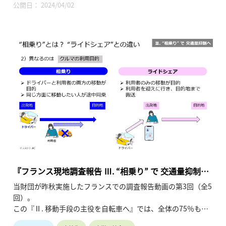
います。（令和6年3月公開、12分10秒）
公開日： 2024/04/02
『フランス現地調査報告 Ⅲ. “相乗り” で 交通量抑制
へ』
当財団が昨秋実施したフランスでの調査報告動画の第3回（全5
回）。
この『Ⅱ. 移動手段の主役を自転車へ』では、全体の75％も占
める一人乗車のクルマを減らす施策である「相乗り」の定義