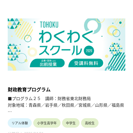
【内容】
自分が住む地域にどのような資源があるかを見直し、観光商品
として販売できそうなルートを設定し、生徒がガイド役をする
ことでキャリア教育にも繋がる。
【TOHOKUわくわくスクール】主催：公益財団法人東北活性化
研究センター（https://www.kasseiken.jp/）
東北6県ならびに新潟県の小学生・中学生・高校生を対象と
し、当地域に所在し活躍している様々な分野の企業や団体とを
繋ぐ出前授業です。学問の面白さ・楽しさに触れつつ、地元の
企業や団体の活動内容に触れることで、地元の地域社会・産業
の理解を深めると共に、将来の選択肢の参考としてもらうこと
を目的とします。
財政教育プログラム
■プログラム２５ 講師：財務省東北財務局
対象地域：青森県／岩手県／秋田県／宮城県／山形県／福島県
【テーマ】
リアル体験
小学生高学年
中学生
高校生
財政教育プログラム