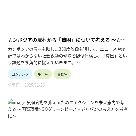
カンボジアの農村から「貧困」について考える ～カン
ボジアで女性支援を行うNPO法人SALASUSUの活動を
カンボジアの農村を映した360度映像を通して、ニュースや統
事例に～
計ではわからない社会課題の現場を疑似体験し、「貧困」とい
う課題を多角的に捉えていきます。
さらに、現地で活躍する社会起業家のインタビューを通して、
コンテンツ
中学生
高校生
社会課題の捉え方やその解決方法についての新たな視点を獲得
していきます。
公開日： 2025/11/26
本授業は2コマ分の構成が基本になっています。
1コマ目は360度動画を通したカンボジアの農村の暮らしの疑
似体験が中心で、社会課題を多面的・多角的に捉えていきま
す。
2コマ目は社会起業家のインタビューが中心で、NPO法人
SALASUSUの青木健太さんの社会課題への取り組み方から様々
な気付きを得ていきます。