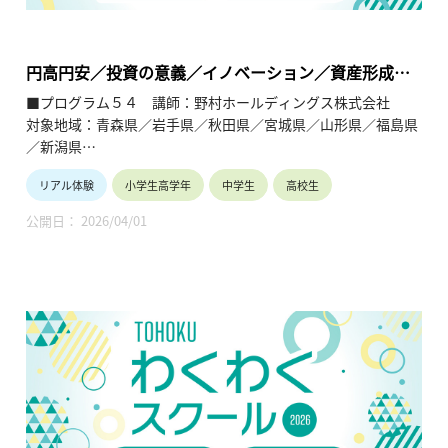
の理解を深めると共に、将来の選択肢の参考としてもらうこと
を目的とします。
円高円安／投資の意義／イノベーション／資産形成
（ライフプラン）
■プログラム５４ 講師：野村ホールディングス株式会社
対象地域：青森県／岩手県／秋田県／宮城県／山形県／福島県
／新潟県
リアル体験
小学生高学年
中学生
高校生
【テーマ】
・円の価値って何？（小学校）
公開日： 2026/04/01
・輸入体験（小学校）
・株式のしくみについて知ろう！（小学校）
・投資って何？（中学校）
・自分の将来とお金の話（高等学校）
・Nomuraビジネス・チャレンジ（中学・高等学校）
【内容】
・円高・円安（小学生）
・会社のしくみ（小学生）
・投資の意義・イノベーション（中・校生）