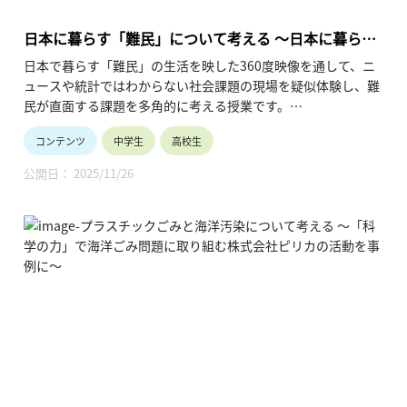
を目的とします。
日本に暮らす「難民」について考える ～日本に暮らす
難民の課題に取り組むNPO法人WELgeeの活動を事例
日本で暮らす「難民」の生活を映した360度映像を通して、ニ
に～
ュースや統計ではわからない社会課題の現場を疑似体験し、難
民が直面する課題を多角的に考える授業です。
さらに、この分野で活躍する社会起業家のインタビューを通し
コンテンツ
中学生
高校生
て、社会課題の捉え方やその解決方法についての新たな視点を
獲得していきます。
公開日： 2025/11/26
本授業は2コマ分の構成が基本になっています。
1コマ目は360度動画を通した日本における難民の暮らしの疑
似体験が中心で、社会課題を多面的・多角的に捉えていきま
す。
2コマ目は社会起業家のインタビューが中心で、NPO法人
WELgeeの渡部カンコロンゴ清花さんの社会課題への取り組み
方から様々な気付きを得ていきます。