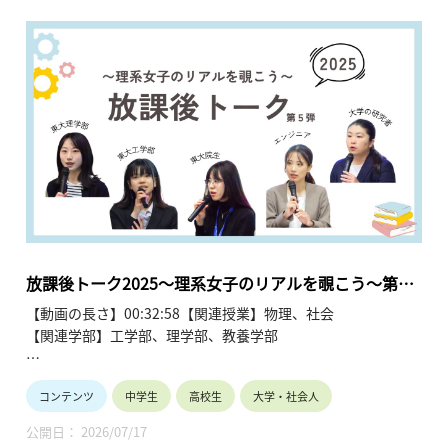
放課後トーク2025～理系女子のリアルを覗こう～第５
弾
【動画の長さ】00:32:58【関連授業】物理、社会
【関連学部】工学部、理学部、教養学部
講師：田中麻琴、西田優美奈、王菡琳、横田莉子、四井早紀
コンテンツ
中学生
高校生
大学・社会人
東京大学の現役学生、留学生、社会人、研究者が登壇し、理系
公開日： 2026/07/17
進学を検討する中高生へ向けて、自身のキャリアや大学生活の