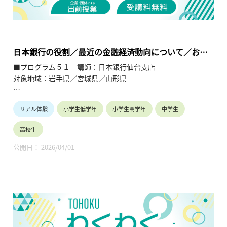
・資産形成（ライフプラン）（高校生）
【TOHOKUわくわくスクール】主催：公益財団法人東北活性化
研究センター（https://www.kasseiken.jp/）
東北6県ならびに新潟県の小学生・中学生・高校生を対象と
日本銀行の役割／最近の金融経済動向について／お札
し、当地域に所在し活躍している様々な分野の企業や団体とを
の話
■プログラム５１ 講師：日本銀行仙台支店
繋ぐ出前授業です。学問の面白さ・楽しさに触れつつ、地元の
対象地域：岩手県／宮城県／山形県
企業や団体の活動内容に触れることで、地元の地域社会・産業
の理解を深めると共に、将来の選択肢の参考としてもらうこと
【テーマ】
を目的とします。
リアル体験
小学生低学年
小学生高学年
中学生
・日本銀行の役割（生活とのかかわり、金融政策等）
・最近の金融経済動向について
高校生
・お札の話（偽造防止技術、1億円の重さ体験等）
公開日： 2026/04/01
【内容】
・日本銀行の業務と役割、金融政策等の知識を学ぶことで、日
本銀行が暮らしと密接に関係していることを理解する。
・東北地域の金融経済動向に関する理解を深め、金融経済への
感心を高める。
・お金の流れやお札の偽造防止技術等に関する知識を学習す
る。