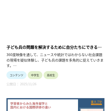
子ども兵の問題を解決するために自分たちにできるこ
とを考える 〜世界平和の実現を目指す認定NPO法人テ
360度映像を通して、ニュースや統計ではわからない社会課題
ラ・ルネッサンスの活動を事例に〜
の現場を疑似体験し、子ども兵の課題を多角的に捉えていきま
す。
さらに、社会起業家のインタビューを通して、社会課題の捉え
コンテンツ
中学生
高校生
方やその解決方法についての新たな視点を獲得していきます。
公開日： 2025/11/26
本授業は2コマ分の構成が基本になっています。
1コマ目は元子ども兵のインタビューを通じて、子ども兵の課
題について理解を深めます。
2コマ目は元子ども兵の課題解決を目指す社会起業家のインタ
ビューを通じて、紛争と生徒とのつながりについて考え、自分