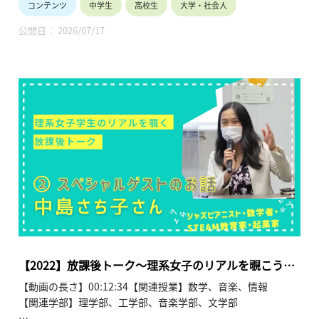
コンテンツ
中学生
高校生
大学・社会人
現役の東京大学学生や研究者が、理系進学を志す中高生に向け
公開日： 2026/07/17
て、自身の経験を「放課後のおしゃべり」のようなリラックス
した雰囲気で語る座談会です。文理選択については、得意不得
意だけでなく「環境問題を解決したい」や「実験器具の美しさ
に惹かれた」といった直感や目的意識を重視したエピソードが
紹介され、大学入学後でも専門の変更や学び直しが可能である
という柔軟な視点が提示されています。気になる女子比率につ
いては、物理系などでは少ない実態を認めつつも、学習や議論
において性別による不利益はなく、むしろ少人数ゆえの強い絆
や団結力が生まれるといったポジティブな側面が語られていま
す。また、大学生活はサークルやインターンなど「自分次第」
でカスタマイズできる自由度があり、海外留学を通じた価値観
の変容や、若いうちに異文化へ飛び込む意義についても詳しく
触れられています。進路面では、理系特有の論理的思考力がコ
ンサルタントや総合職など幅広い業界で高く評価されること、
さらに研究を極めたい人向けの博士課程における経済的支援制
【2022】放課後トーク～理系女子のリアルを覗こう～
度（学振など）の充実についても解説されており、将来への不
第２弾②スペシャルゲスト 中島さち子さん
【動画の長さ】00:12:34【関連授業】数学、音楽、情報
安を解消し理系への関心を深めるのに最適な内容となっていま
【関連学部】理学部、工学部、音楽学部、文学部
す。