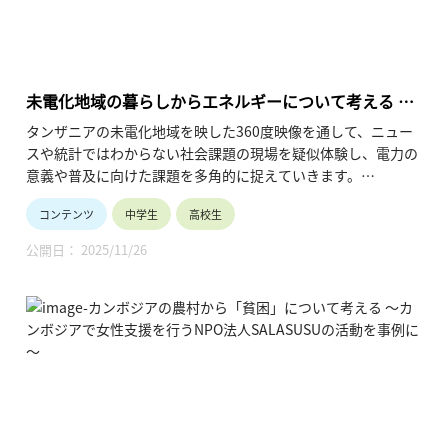
未電化地域の暮らしからエネルギーについて考える ～
アフリカの未電化地域に明かりを届けるWASSHA株式
タンザニアの未電化地域を映した360度映像を通して、ニュー
会社を事例に～
スや統計ではわからない社会課題の現場を疑似体験し、電力の
意義や普及に向けた課題を多角的に捉えていきます。
さらに、現地で活躍する社会起業家のインタビューを通して、
コンテンツ
中学生
高校生
社会課題の捉え方やその解決方法についての新たな視点を獲得
していきます。
公開日： 2025/11/26
本授業は2コマ分の構成が基本になっています。
1コマ目は360度動画を通したタンザニアの暮らしの疑似体験
が中心で、社会課題を多面的・多角的に捉えていきます。
2コマ目は社会起業家のインタビューが中心で、WASSHA株式
会社の秋田智司さんの社会課題への取り組み方から様々な気付
きを得ていきます。