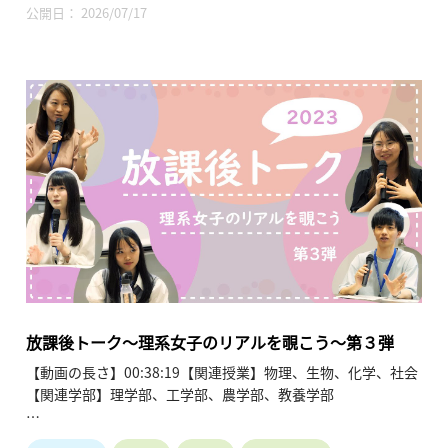
東京大学の現役学生、大学院生、社会人、研究者が登壇し、理
公開日： 2026/07/17
系進学を検討する中高生へ向けて「理系のリアル」を語る座談
会です。文理選択については、最初から得意だったわけではな
く「進路の幅を広げるため」や「物理へのワクワク感」から選
んだ例が紹介され、東大特有の進学選択制度（進振り）を活用
して入学後に専門を決める柔軟なキャリア形成が示されていま
す。女子比率が低い環境についても、当初の不安に反して性別
による差別はなく、大学側のハラスメント対策も充実している
実態が語られています。大学生活では、一見忙しい理系学生も
サークルや教育系のアルバイトを両立させ、大学院生になると
自分の裁量で研究時間を調整できる自由度の高さが強調されて
います。また、海外留学を通じた「言語以上に大切なコミュニ
ケーションの本質」や、ダブルメジャー等の多様な学びの可能
性、さらに博士課程進学時の経済的支援制度（学振等）につい
ても触れられており、専門性を武器にしつつも「好き」を極め
ることの重要性を伝える、進路選択の不安を解消する内容とな
放課後トーク～理系女子のリアルを覗こう～第３弾
っています。
【動画の長さ】00:38:19【関連授業】物理、生物、化学、社会
【関連学部】理学部、工学部、農学部、教養学部
講師：中澤紀香、納富裕典、榎原茉央、戴知微、石田夏子