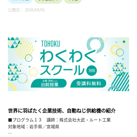
【テーマ】
・人生は自分が主役
公開日： 2026/04/01
・柔軟な思考とチャレンジ（物作りの楽しさ）
【内容】
・当社の物造りと共に、講師の人生経験を語り、生徒のこれか
らの生き方について勇気や参考に繋げる講話。（オリジナル
art家具を授業に持参し、実際に見たり触れたりしてもらう）
【TOHOKUわくわくスクール】主催：公益財団法人東北活性化
研究センター（https://www.kasseiken.jp/）
東北6県ならびに新潟県の小学生・中学生・高校生を対象と
し、当地域に所在し活躍している様々な分野の企業や団体とを
繋ぐ出前授業です。学問の面白さ・楽しさに触れつつ、地元の
企業や団体の活動内容に触れることで、地元の地域社会・産業
の理解を深めると共に、将来の選択肢の参考としてもらうこと
を目的とします。
世界に羽ばたく企業技術、自動ねじ供給機の紹介
■プログラム１３ 講師：株式会社大武・ルート工業
対象地域：岩手県／宮城県