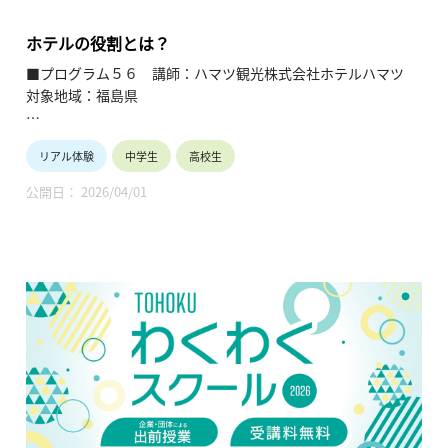
の理解を深めると共に、将来の選択肢の参考としてもらうこと
を目的とします。
ホテルの役割とは？
■プログラム５６ 講師：ハマツ観光株式会社ホテルハマツ
対象地域：福島県
【テーマ】
リアル体験
中学生
高校生
ホテルの役割とは？
公開日： 2026/04/01
【内容】
・ホテルのしごと・職種
・良いホテルであるために
・ホテルで働く意味
・将来に向けて
【TOHOKUわくわくスクール】主催：公益財団法人東北活性化
研究センター（https://www.kasseiken.jp/）
東北6県ならびに新潟県の小学生・中学生・高校生を対象と
し、当地域に所在し活躍している様々な分野の企業や団体とを
繋ぐ出前授業です。学問の面白さ・楽しさに触れつつ、地元の
企業や団体の活動内容に触れることで、地元の地域社会・産業