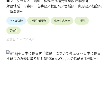
■プログラム８ 講師：株式会社稲見建築設計事務所
を目的とします。
対象地域：青森県／岩手県／秋田県／宮城県／山形県／福島県
／新潟県
リアル体験
小学生低学年
小学生高学年
中学生
【テーマ】
①建築士の仕事とは？
高校生
②地元の材料で家づくり
③住宅の省エネ、日本と世界の違い
公開日： 2026/04/01
【内容】
①建築士の仕事を知る。
②LCCO₂や林業、山林の現状を知り、地元の材料で建築する。
③国が進めるZEHがなぜ推進されているのかを知る。
【TOHOKUわくわくスクール】主催：公益財団法人東北活性化
研究センター（https://www.kasseiken.jp/）
東北6県ならびに新潟県の小学生・中学生・高校生を対象と
し、当地域に所在し活躍している様々な分野の企業や団体とを
繋ぐ出前授業です。学問の面白さ・楽しさに触れつつ、地元の
企業や団体の活動内容に触れることで、地元の地域社会・産業
の理解を深めると共に、将来の選択肢の参考としてもらうこと