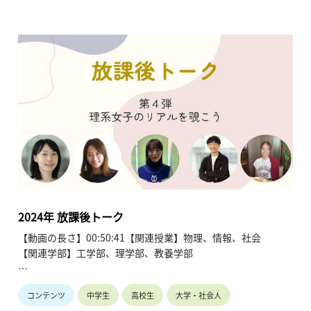
「リアル」を語る座談会です。進路選択については、中高時代
の探究活動やコンテストでの経験、あるいは「進路の幅を広げ
るため」といった理由から理系を選んだ事例が紹介されていま
す。東大の「進学選択制度（進振り）」を利用して、入学後に
自分の専門（情報科学や都市工学など）をじっくり決めた柔軟
な歩みも語られています。気になる「理系女子」の環境につい
ても、当初の不安に反して性別による差別はなく、周囲と切磋
琢磨できる実態が明かされています。1日のスケジュールで
は、1年生の多忙な授業風景から、研究に没頭する大学院生、
さらには国際会議や業務をこなす社会人・研究者の生活まで幅
広く紹介。海外留学や他分野への挑戦を通じた成長、そして東
日本大震災をきっかけに「人の命を守る研究」を志したエピソ
ードなど、専門性を深めることの意義と多様なキャリアパスを
提示し、理系進学への不安を期待に変える内容となっていま
2024年 放課後トーク
す。
【動画の長さ】00:50:41【関連授業】物理、情報、社会
【関連学部】工学部、理学部、教養学部
講師：田中麻琴、大田雅啓、王菡琳、横田莉子、石田夏子
コンテンツ
中学生
高校生
大学・社会人