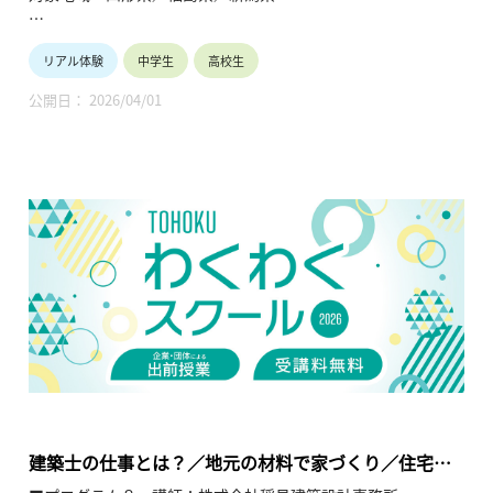
【テーマ】
リアル体験
中学生
高校生
①地域に資源はありますか？（地域資源への考え方・創業）
②わくわくする10年ビジョンの作り方（モチベーションup）
公開日： 2026/04/01
【内容】
①自分の地域に眠る資源を発見する事で、大人になり地元に仕
事が無いではなく、地域資源を使った創業という考え方もある
という事を知ってもらう。
②人口が減る、少子高齢化など暗くなりがちな考え方から、日
本の人口は減っているが、世界の人口は増えているなど、選択
を自由に出来る時代だと伝える。
【TOHOKUわくわくスクール】主催：公益財団法人東北活性化
研究センター（https://www.kasseiken.jp/）
東北6県ならびに新潟県の小学生・中学生・高校生を対象と
し、当地域に所在し活躍している様々な分野の企業や団体とを
繋ぐ出前授業です。学問の面白さ・楽しさに触れつつ、地元の
企業や団体の活動内容に触れることで、地元の地域社会・産業
建築士の仕事とは？／地元の材料で家づくり／住宅の
の理解を深めると共に、将来の選択肢の参考としてもらうこと
省エネ、日本と生活の違い