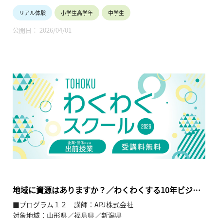
【テーマ】
リアル体験
小学生高学年
中学生
世界に羽ばたく企業技術、自動ねじ供給機の紹介
公開日： 2026/04/01
【内容】
電子、電気、自動車産業の大量生産を支える自動ねじ供給機の
紹介。
【TOHOKUわくわくスクール】主催：公益財団法人東北活性化
研究センター（https://www.kasseiken.jp/）
東北6県ならびに新潟県の小学生・中学生・高校生を対象と
し、当地域に所在し活躍している様々な分野の企業や団体とを
繋ぐ出前授業です。学問の面白さ・楽しさに触れつつ、地元の
企業や団体の活動内容に触れることで、地元の地域社会・産業
の理解を深めると共に、将来の選択肢の参考としてもらうこと
を目的とします。
地域に資源はありますか？／わくわくする10年ビジョ
ンの作り方
■プログラム１２ 講師：APJ株式会社
対象地域：山形県／福島県／新潟県