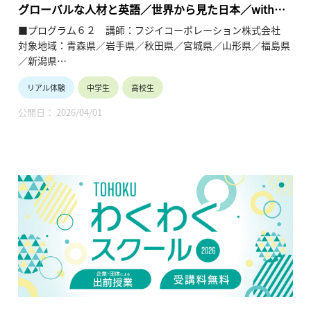
企業や団体の活動内容に触れることで、地元の地域社会・産業
グローバルな人材と英語／世界から見た日本／withコ
の理解を深めると共に、将来の選択肢の参考としてもらうこと
ロナの時代にウェブを使った国際ビジネス
■プログラム６２ 講師：フジイコーポレーション株式会社
を目的とします。
対象地域：青森県／岩手県／秋田県／宮城県／山形県／福島県
／新潟県
リアル体験
中学生
高校生
【テーマ】
・グローバルな人材と英語
公開日： 2026/04/01
・世界から見た日本
・withコロナの時代にウェブを使った国際ビジネス
【内容】
国際社会で生き残れるグローバル人材や世界の中の日本、国際
ビジネスについて学ぶ。
【TOHOKUわくわくスクール】主催：公益財団法人東北活性化
研究センター（https://www.kasseiken.jp/）
東北6県ならびに新潟県の小学生・中学生・高校生を対象と
し、当地域に所在し活躍している様々な分野の企業や団体とを
繋ぐ出前授業です。学問の面白さ・楽しさに触れつつ、地元の
企業や団体の活動内容に触れることで、地元の地域社会・産業