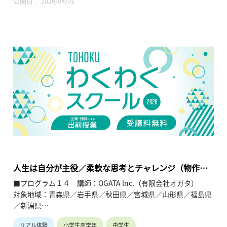
公開日： 2026/04/01
【内容】
タブレットを活用した予算編成シミュレーションなど、アクテ
ィブラーニング（グループワークによる話し合いなど）によ
り、楽しみながら日本の未来や自分たちの将来について考える
きっかけを提供する。
【TOHOKUわくわくスクール】主催：公益財団法人東北活性化
研究センター（https://www.kasseiken.jp/）
東北6県ならびに新潟県の小学生・中学生・高校生を対象と
し、当地域に所在し活躍している様々な分野の企業や団体とを
繋ぐ出前授業です。学問の面白さ・楽しさに触れつつ、地元の
企業や団体の活動内容に触れることで、地元の地域社会・産業
の理解を深めると共に、将来の選択肢の参考としてもらうこと
を目的とします。
人生は自分が主役／柔軟な思考とチャレンジ（物作り
の楽しさ）
■プログラム１４ 講師：OGATA lnc.（有限会社オガタ）
対象地域：青森県／岩手県／秋田県／宮城県／山形県／福島県
／新潟県
リアル体験
小学生高学年
中学生