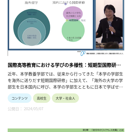
たちにできることは何かを考えていきます。
国際高等教育における学びの多様性：短期型国際研修
の可能性と課題
近年、本学教養学部では、従来から行ってきた「本学の学部生
を海外に送りだす短期国際研修」に加えて、「海外の大学の学
部生を日本国内に呼び、本学の学部生とともに日本で学ばせる
短期国際研修」という新しい試みをはじめました。そしてこの
コンテンツ
高校生
大学・社会人
ような試みは、他のアジアの大学でも広がっています。このシ
ンポジウムでは、日本から北海道大学、韓国から西江大学校の
公開日： 2024/05/07
担当者を招き、「自国内で行う国際研修」に関するこれまでの
成果を共有し、今後さらにこういった試みを広げるための課題
について考えます。