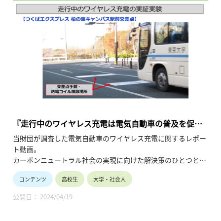
この講義では、アジア諸国の大学や上智大学における短期型国
際研修の実践例を紹介しながら、その可能性と課題について考
えます。
・講師名、講師所属：杉村 美紀、上智大学 副学長
※所属・役職は登壇当時のものです。
・動画の長さ：42:36
・シリーズ名：2016年度「世界の中の日本、日本の中の世
界：「国内で実施する国際研修」の挑戦」
『走行中のワイヤレス充電は電気自動車の普及を促進
するか？』
当財団が調査した電気自動車のワイヤレス充電に関するレポー
ト動画。
カーボンニュートラル社会の実現に向けた解決策のひとつとさ
れている電気自動車の普及の現状や課題を整理しながら、”長
コンテンツ
高校生
大学・社会人
時間充電”問題の解消に向けた取組を解説しています。
（令和6年4月公開、17分31秒）
公開日： 2024/04/19