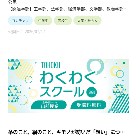
公民
【関連学部】工学部、法学部、経済学部、文学部、教養学部
コンテンツ
中学生
高校生
大学・社会人
講師：玉井克哉
公開日： 2026/07/17
科学技術はしばしば社会に大きな変革をもたらし、時には世界
規模で大きな影響をもたらすこともあります。フリッツ・ハー
バーの発明した「ハーバー・ボッシュ法」は、「空気からパン
を作る」とも言われるようにアンモニアの合成によって枯渇し
つつあった肥料資源の問題を解決し、食糧問題の解決に大きく
貢献した技術として知られています。他方、ハーバー・ボッシ
ュ法は弾薬の大量生産をも可能にし、これは第一次世界大戦に
おける「総力戦」へつながりました。現代においては、米中冷
戦やウクライナ侵攻をきっかけに経済安全保障の問題が新たに
存在感を強めてきています。世界情勢は今後もめまぐるしく変
化することが予想される中、グローバルな枠組みにおいてどの
ように世界を捉えていくべきかについて示唆を提示していま
す。
糸のこと、絹のこと、キモノが紡いだ「想い」につい