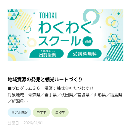
に使用されている他に、一関地方の水田1,000ha程に水を流し
ています。歴史的かつ文化的に評価され、世界かんがい遺産に
も登録されており、その水を利用した水力発電も実施してい
る。
【TOHOKUわくわくスクール】主催：公益財団法人東北活性化
研究センター（https://www.kasseiken.jp/）
東北6県ならびに新潟県の小学生・中学生・高校生を対象と
し、当地域に所在し活躍している様々な分野の企業や団体とを
繋ぐ出前授業です。学問の面白さ・楽しさに触れつつ、地元の
企業や団体の活動内容に触れることで、地元の地域社会・産業
の理解を深めると共に、将来の選択肢の参考としてもらうこと
地域資源の発見と観光ルートづくり
を目的とします。
■プログラム３６ 講師：株式会社たびむすび
対象地域：青森県／岩手県／秋田県／宮城県／山形県／福島県
／新潟県
リアル体験
中学生
高校生
【テーマ】
地域資源の発見と観光ルートづくり
公開日： 2026/04/01