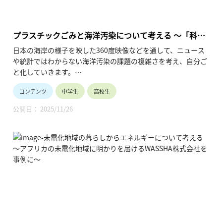
プラスチックごみと海洋汚染について考える ～「科学
の力」で海洋ごみ問題に取り組む株式会社ピリカの活
日本の海岸の様子を映した360度映像などを通して、ニュース
動を事例に～
や統計ではわからない海洋汚染の課題の複雑さを考え、自分ご
と化していきます。
さらに、この分野で活躍する社会起業家のインタビューを通し
コンテンツ
中学生
高校生
て、社会課題の捉え方やその解決方法についての新たな視点を
獲得していきます。
公開日： 2025/11/26
本授業は2コマ分の構成が基本になっています。
1コマ目は360度動画を通した海洋ごみ問題の疑似体験が中心
で、社会課題を多面的・多角的に捉えていきます。
2コマ目は社会起業家のインタビューが中心で、株式会社ピリ
カの小嶌不二夫さんの社会課題への取り組み方から様々な気付
きを得ていきます。