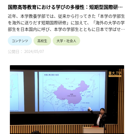
メールアドレス：高等学校副校長 佐藤泰正(y-
国際高等教育における学びの多様性：短期型国際研修
satou@bgu.ac.jp)
の可能性と課題
近年、本学教養学部では、従来から行ってきた「本学の学部生
探究部部長 岩川暢澄(niwakawa@bgu.ac.jp)
を海外に送りだす短期国際研修」に加えて、「海外の大学の学
部生を日本国内に呼び、本学の学部生とともに日本で学ばせる
【動画の構成】
短期国際研修」という新しい試みをはじめました。そしてこの
コンテンツ
高校生
大学・社会人
ような試みは、他のアジアの大学でも広がっています。このシ
00:00～01:01 ①本校の探究活動の基本情報
ンポジウムでは、日本から北海道大学、韓国から西江大学校の
公開日： 2024/05/07
担当者を招き、「自国内で行う国際研修」に関するこれまでの
01:01～20:26 ②各行事毎の活動・取材の様子
成果を共有し、今後さらにこういった試みを広げるための課題
5/ 2 ミニ課題研究発表会
について考えます。
6/11～サイエンスフェア(タイの生徒来校)
8/27 夏休みの研究の様子
この講義では、アジア諸国の大学や上智大学における短期型国
9/14 他校との交流事業(エッグドロップコンテスト)
際研修の実践例を紹介しながら、その可能性と課題について考
11/10 集まれ理系女子(外部での合同研究発表会)
えます。
12/15 東京都内SSH指定校合同発表会(外部での合同研究発表
会)
・講師名、講師所属：杉村 美紀、上智大学 副学長
科学を英語で学ぶ授業
※所属・役職は登壇当時のものです。
12/16 タイ科学交流プログラム(タイ訪問)
・動画の長さ：42:36
3/ 4 タイ科学交流プログラム参加メンバーによる高校1年生対
・シリーズ名：2016年度「世界の中の日本、日本の中の世
象の報告会