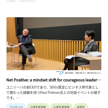
公開日： 2024/02/22
うです。著書『日はまた沈む』でバブル崩壊を予測した世界的
ジャーナリストが次に予測する日本と女性の未来を、一緒に考
えてみませんか?
・講師名、講師所属：ビル・エモット、ジャーナリスト
※所属・役職は登壇当時のものです。
・動画の長さ：36:47
・シリーズ名：2019年度「東京カレッジ講演会」
Net Positive: a mindset shift for courageous leaders
willing to do what it takes to create an equal and
ユニリーバの前CEOであり、SDGs策定にビジネス界代表とし
sustainable world
て関わった経験を持つPaul Polman氏との対談イベントの様子
です。
当日は藤井総長のスピーチに続いて、Polman氏と石井理事
コンテンツ
小学生低学年
小学生高学年
中学生