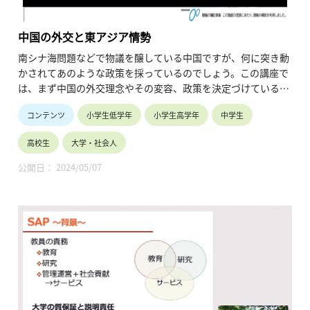
界：「国内で実施する国際研修」の挑戦」
20:26～31:50 ③指導に関わった教員からのひと言・研究指導
中国の外交と東アジア情勢
の様子
ネイティブの探究指導教員→副校長(英語科)→探究部部長(理
南シナ海問題などで物議を醸している中国ですが、何に突き動
科)
かされてあのような政策を採っているのでしょう。この講座で
は、まず中国の外交理念やその変容、政策を決定づけている要
因を理解し、今後の東アジア情勢をいかに捉えていくかを考え
コンテンツ
小学生低学年
小学生高学年
中学生
ます。
・時間割：0:20 講義
高校生
大学・社会人
・講師名、講師所属：川島 真、東京大学総合文化研究科 教授
公開日： 2024/05/07
※所属・役職は登壇当時のものです。
・動画の長さ：1:31:40
・シリーズ名：2016年度「駒場祭公開講座2016」