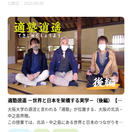
公開日： 2023/04/28
適塾逍遥 －世界と日本を架橋する実学－（後編）【阪
大模擬授業2021】
大阪大学の源流と言われる「適塾」が位置する、大阪の北浜・
中之島界隈。
この授業では、北浜・中之島にある世界と日本のつながりを象
徴するようなスポットを巡ります。