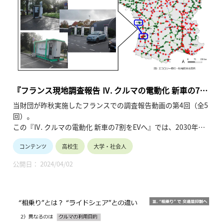
『フランス現地調査報告 Ⅳ. クルマの電動化 新車の7割
をEVへ』
当財団が昨秋実施したフランスでの調査報告動画の第4回（全5
回）。
この『Ⅳ. クルマの電動化 新車の7割をEVへ』では、2030年に
新車販売に占める電気自動車の割合を「66％」まで引き上げる
コンテンツ
高校生
大学・社会人
ことを目標とする背景、その達成に向けた施策に焦点を当てて
います。（令和6年3月公開、12分10秒）
公開日： 2024/04/02