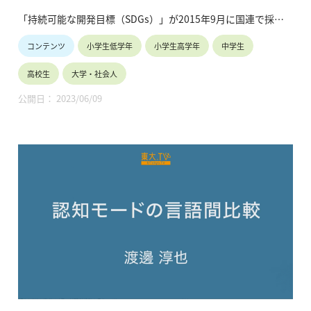
※所属・役職は登壇当時のものです。
「持続可能な開発目標（SDGs）」が2015年9月に国連で採択
・動画の長さ：1:13:44
されてから4年が経過。日本国内でもSDGsへの認知・理解が高
・シリーズ名：2022年度「Paul Polman氏との対談イベント」
コンテンツ
小学生低学年
小学生高学年
中学生
まり、政府、企業、大学、市民社会等による取組も活発化しつ
つあります。今回、SDGs推進の権威であるサックス教授がそ
高校生
大学・社会人
の世界的な動向を紹介するとともに、SDGs達成に向けて日本
の強みや日本に期待される役割などを語ります。
公開日： 2023/06/09
・講師名、講師所属：Jeffrey D. Sachs ジェフリー・サック
コロンビア大学 教授
※所属・役職は登壇当時のものです。
・動画の長さ：1:08:47
・シリーズ名：2019年度「東京カレッジ講演会」