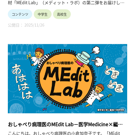
材「MEdit Lab」（メディット・ラボ）の第二弾をお届けしま
す！
コンテンツ
中学生
高校生
「え？ MEdit Labってなに？」と気になった方はこちらをご覧
ください→「おしゃべり病理医のMEdit Lab－医学Medicine×
公開日： 2025/11/26
編集Editで世界を読む」
https://steam-library-gov.note.jp/n/n47bb25398cc5
●待望のMEdit Lab第二弾、ついに医学の「心技体」に迫る！
今回のテーマは「コトバ」「カラダ」「ココロ」です。ちょう
ど思春期まっ只中のみなさんには、この３つはなんだかざわざ
わしてくるホットワードなのではないでしょうか。実はここに
は「人間とは何か？」「コミュニケーションとは何か？」とい
う、うんと広くて深い根源的な問いすらひそんでいます。
●なんと超有名スペシャルゲストもたくさん登場！
さらに今回は各テーマごとにスペシャルゲストが登場します。
「コトバ」はメンズヘルス医学の第一人者・堀江重郎先生、
「カラダ」は『プロフェッショナル 仕事の流儀』（NHK）に
も出演した小児外科医の山髙篤行先生、そして元ラグビー日本
おしゃべり病理医のMEdit Lab－医学Medicine×編集
代表の福岡堅樹さん。それから「ココロ」は、くるくるパーマ
Editで世界を読む
こんにちは、おしゃべり病理医の小倉加奈子です。「MEdit