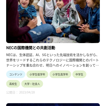
NECの国際機関との共創活動
NECは、生体認証、AI、5Gといった先端技術を活かしながら、
世界をリードするこれらのテクノロジーに国際機関とのパート
ナーシップを重ね合わせ、明日へのイノベーションを創ってい
きます。
コンテンツ
小学生低学年
小学生高学年
中学生
ここでは、NECの国際機関との共創活動をご紹介します。
高校生
大学・社会人
公開日： 2023/04/28