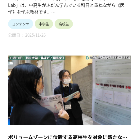
がトレードマークの精神科医・星野概念先生です。
Lab」は、中高生がふだん学んでいる科目と重ねながら《医
おしゃべり病理医とゲストたちが、「カラダ」「ココロ」「コ
学》を学ぶ教材です。
トバ」と医学が、どんな化学反応を起こすのか。どうぞお楽し
医学なんて理系だし自分とは関係ない！と思うみなさんにこ
みに！
コンテンツ
中学生
高校生
そ、ぜひおススメしたい。ふだんの勉強を含めて日常生活と医
学がこんなにも関係しあっているんだ！ということに驚くはず
公開日： 2025/11/26
です。もちろん、医学に興味があるみなさんも大歓迎。夢中に
なること請け合いです。
「バイオ」「歴史」「読書」の３つのテーマと医学を重ね合わ
せたユニークな講義とワークを通して、医学だけでなく学び方
まで学べてしまう！
ウィズコロナ時代の今こそ、医学や医療を含め、社会を多様な
視点から観察し、評価し、変革していく“総合的な知の力”が求
められています。おしゃべり病理医と一緒にわくわくしましょ
う。
●おしゃべり病理医からみなさんへ
「おしゃべり病理医」というネーミングは、著書『おしゃべり
ながんの図鑑』『おしゃべり病理医のカラダと病気の図鑑』
（小倉加奈子著、CCCメディアハウス）にちなみます。おしゃ
べり病理医はほかにも、中高生向けの病理診断体験セミナー
ボリュームゾーンに位置する高校生を対象に新たな価