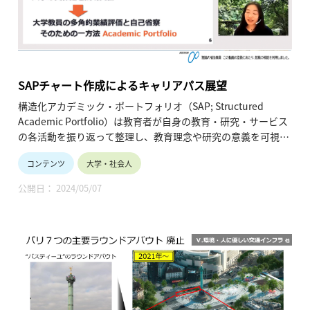
SAPチャート作成によるキャリアパス展望
構造化アカデミック・ポートフォリオ（SAP; Structured
Academic Portfolio）は教育者が自身の教育・研究・サービス
の各活動を振り返って整理し、教育理念や研究の意義を可視化
することができるものです。本レクチャーを通じて自身の構造
コンテンツ
大学・社会人
化されたポートフォリオの作成を行うことで、将来について展
望し、目標を定める助けとなります。
公開日： 2024/05/07
・講師名、講師所属：栗田 佳代子、東京大学大学総合教育研
究センター 教授・副センター長 兼 高等教育推進部門長
※所属・役職は登壇当時のものです。
・動画の長さ：2:10:26
・シリーズ名：2020年度「大学教育開発論／東京大学フュー
チャーファカルティプログラム（東大FFP）」