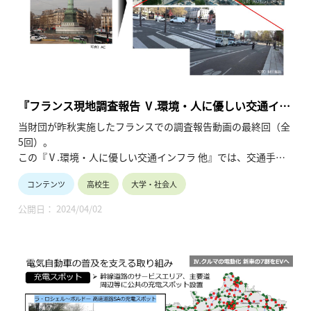
『フランス現地調査報告 Ⅴ.環境・人に優しい交通イン
フラ 他』
当財団が昨秋実施したフランスでの調査報告動画の最終回（全
5回）。
この『Ⅴ.環境・人に優しい交通インフラ 他』では、交通手段
の中心を従来のクルマから、徒歩や自転車・キックボード等環
コンテンツ
高校生
大学・社会人
境を優先した移動手段へと移行させるためのインフラ整備の事
例（「ラウンドアバウト」の廃止、新鉄道網の建設 他）を紹介
公開日： 2024/04/02
しています。（令和6年3月公開、9分17秒）