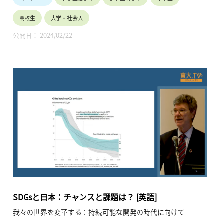
（モデレーター）の対談形式で行われています。
対談では、2022年11月に開催された重要な二つの国際会議
高校生
大学・社会人
（G20バリ、COP27エジプト）で行われた議論の報告と
Polman氏による講評に続き、気候変動に対する食糧生産シス
公開日： 2024/02/22
テムの改革の重要性と、第2次大戦後に当時の世界経済の8割を
占めていた欧米主導で構築された枠組み（WTO, IMF, WB,
OECD）を超えたより大きな協働の重要性が議論されていま
す。
イベント後半では、参加学生が登壇者に、対談の内容に関連し
た質問を行い、世界トップ大学の学生という幸運な立場にある
者が担う社会への責務、地球規模課題に関心の無い層へのアプ
ローチ方法について助言があります。この講演は英語で行われ
ました。
・時間割：00:37 藤井輝夫スピーチ
05:34 対談
・講師名、講師所属：Paul Polman、IMAGINE / Co-Founder
and Chairman, International Chamber of Commerce /
Honorary Chairman, Unilever / Former CEO
SDGsと日本：チャンスと課題は？ [英語]
藤井 輝夫、 東京大学 総長
我々の世界を変革する：持続可能な開発の時代に向けて
石井 菜穂子、 東京大学 理事、教授