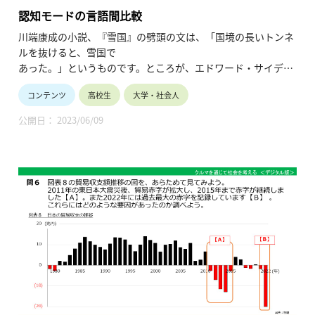
認知モードの言語間比較
川端康成の小説、『雪国』の劈頭の文は、「国境の長いトンネ
ルを抜けると、雪国で
あった。」というものです。ところが、エドワード・サイデン
ステッカーによるこの
コンテンツ
高校生
大学・社会人
文の英訳は、The train came out of the long tunnel into the
snow country.
公開日： 2023/06/09
となっており、「意訳」どころか、根底的に違った文になって
います。なぜでしょう
か。近年、認知言語学とよばれる潮流の研究では、こうした差
異は、事態を言いあら
わすとき、言語によって好まれる視点のとりかた、すなわち、
「認知モード」が違っ
ていることの反映であるという考えかたがなされます。この講
義では、認知モードに
はどのようなものがあるのか、そして、日本語、英語、フラン
ス語の比較にもとづ
き、これらの言語に特有の認知モードのありかたを、さまざま
な現象に即して説明す