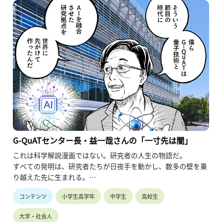
G-QuATセンター長・益一哉さんの「一寸先は闇」
これは科学解説漫画ではない。研究者の人生の物語だ。
すべての発明は、研究者たちが日夜手を動かし、数多の壁を乗
り越えた先に生まれる。
そばで研究者を支える職員として、成果だけではなく研究とい
コンテンツ
小学生高学年
中学生
高校生
う「人の営み」を伝えたいと思いました。
同じ研究所の職員だからこそ聞ける、純度100％の“研究にかけ
大学・社会人
る想い”。