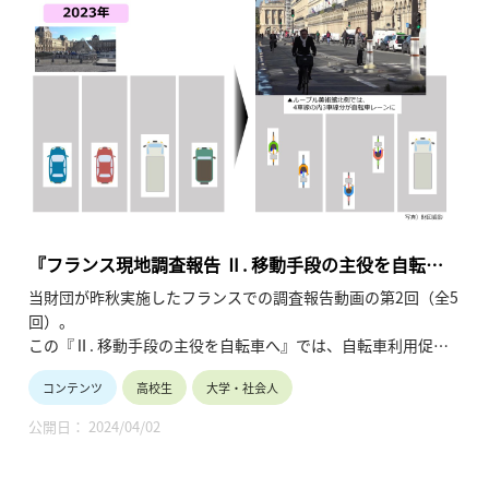
『フランス現地調査報告 Ⅱ. 移動手段の主役を自転車
へ』
当財団が昨秋実施したフランスでの調査報告動画の第2回（全5
回）。
この『Ⅱ. 移動手段の主役を自転車へ』では、自転車利用促進
の取り組みと現状を紹介します。（令和6年3月公開、11分38
コンテンツ
高校生
大学・社会人
秒）
公開日： 2024/04/02