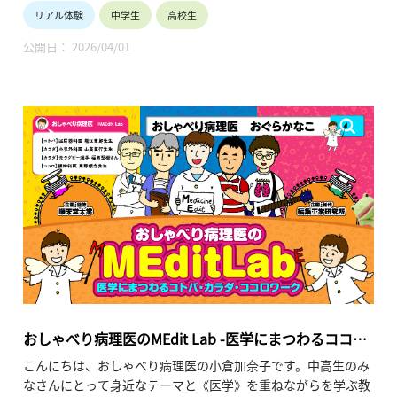
リアル体験
中学生
高校生
【テーマ】
・グローバルな人材と英語
公開日： 2026/04/01
・世界から見た日本
・withコロナの時代にウェブを使った国際ビジネス
【内容】
国際社会で生き残れるグローバル人材や世界の中の日本、国際
ビジネスについて学ぶ。
【TOHOKUわくわくスクール】主催：公益財団法人東北活性化
研究センター（https://www.kasseiken.jp/）
東北6県ならびに新潟県の小学生・中学生・高校生を対象と
し、当地域に所在し活躍している様々な分野の企業や団体とを
繋ぐ出前授業です。学問の面白さ・楽しさに触れつつ、地元の
企業や団体の活動内容に触れることで、地元の地域社会・産業
の理解を深めると共に、将来の選択肢の参考としてもらうこと
を目的とします。
おしゃべり病理医のMEdit Lab -医学にまつわるココ
ロ・カラダ・コトバワーク
こんにちは、おしゃべり病理医の小倉加奈子です。中高生のみ
なさんにとって身近なテーマと《医学》を重ねながらを学ぶ教