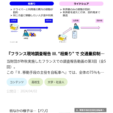
『フランス現地調査報告 Ⅲ. “相乗り” で 交通量抑制
へ』
当財団が昨秋実施したフランスでの調査報告動画の第3回（全5
回）。
この『Ⅱ. 移動手段の主役を自転車へ』では、全体の75％も占
める一人乗車のクルマを減らす施策である「相乗り」の定義
コンテンツ
高校生
大学・社会人
（「タクシー」、「ライドシェア」との比較）を始め、政府や
自治体による利用促進策を紹介します。（令和6年3月公開、18
公開日： 2024/04/02
分36秒）