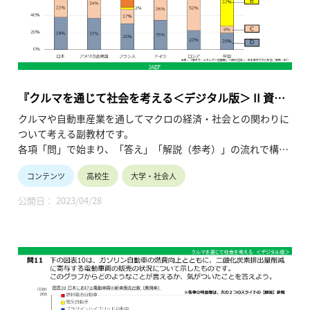
『クルマを通じて社会を考える＜デジタル版＞ II 資
源・エネルギー問題』
クルマや自動車産業を通してマクロの経済・社会との関わりに
ついて考える副教材です。
各項「問」で始まり、「答え」「解説（参考）」の流れで構成
され、授業形態の多様化や生徒の皆さんの自主学習にも対応で
コンテンツ
高校生
大学・社会人
きる仕様です。
この「II 資源・エネルギー問題」では、資源の有限性の視点か
公開日： 2023/04/28
ら、現役世代と将来世代のそれぞれの利益をどう調和させるか
について考察すると共に、
バイオエタノール自動車の開発など様々な技術が課題解決に結
びついていることに対する理解を深めます。