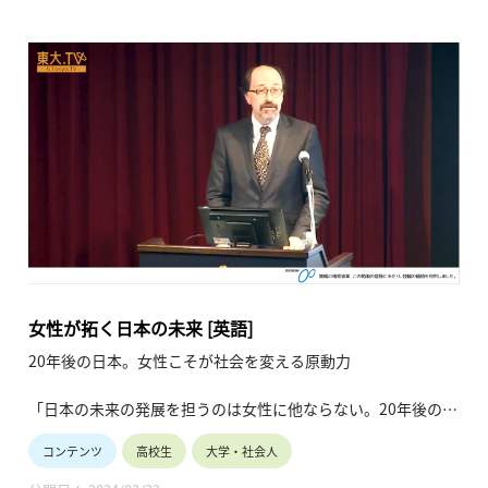
女性が拓く日本の未来 [英語]
20年後の日本。女性こそが社会を変える原動力
「日本の未来の発展を担うのは女性に他ならない。20年後の日
本は多くの女性のリーダーが活躍する社会になっているだろ
コンテンツ
高校生
大学・社会人
う。」エモット氏は、多様なセクターでリーダーとして活躍す
る日本の女性たちへのインタビューを通して、こう確信したそ