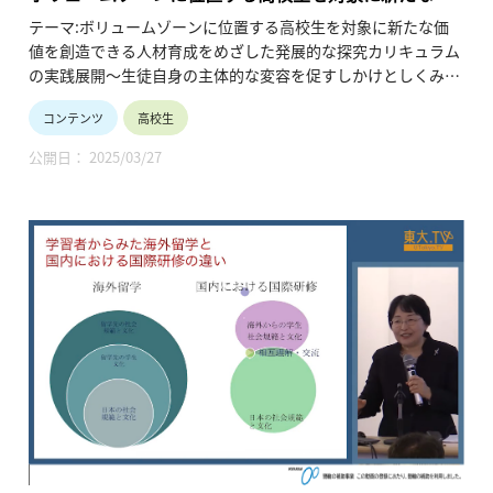
や、がんの出張授業など、「医療と教育」をつなぐ活動を展開
値を創造できる人材育成をめざした発展的な探究カリ
テーマ:ボリュームゾーンに位置する高校生を対象に新たな価
中。
キュラムの実践展開～生徒自身の主体的な変容を促す
値を創造できる人材育成をめざした発展的な探究カリキュラム
中高生みんなが「医学」に触れて、自分の身体のことも医療も
しかけとしくみ～
の実践展開～生徒自身の主体的な変容を促すしかけとしくみ
もっと身近に感じてほしい！
～。
コンテンツ
高校生
●「MEdit Lab」のススメ
本コンテンツは本校における高校2年生理数キャリアコースの
「情報」って何ですか？ 「編集」と聞いて何を思い浮かべます
公開日： 2025/03/27
生徒の1年間、特にタイへの海外派遣プログラムに参加をした
か？
生徒に焦点を当てた動画です。この動画を通じて探究活動を通
「MEdit Lab」では、ウイルスもSNSも人間も歴史も社会もあ
じて生徒の能力が伸びていく様子や、ボリュームゾーンの生徒
らゆる事柄を「情報」と捉えます。その情報と情報の「あい
に秘められた力を実感していただければと思います。
だ」に分け入っていくことが「編集」であり「編集工学」で
す。
またこのコンテンツはこの動画に関するあらゆる情報提供をこ
このプログラムは随所に編集ワードやユニークな編集稽古がち
ちらが積極的に行うことを前提としているものです。
りばめられています。このLabで編集力を試してみよう！そし
各プログラムの詳細など本教材に収めきれなかった部分に関し
て、編集力をつけて、学びと遊びの達人になろう！
ては是非とも下記の問い合わせ先に積極的にご連絡いただけれ
ばと思います。
連絡先
文京学院大学女子中学校高等学校
電話番号：03-3946-5301