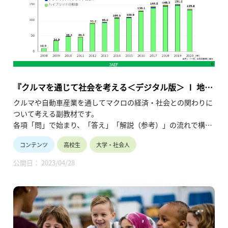
『クルマを通じて社会を考える＜デジタル版＞ Ⅰ 地球
温暖化』
クルマや自動車産業を通してマクロの経済・社会との関わりに
ついて考える副教材です。
各項「問」で始まり、「答え」「解説（参考）」の流れで構成
され、授業形態の多様化や生徒の皆さんの自主学習にも対応で
コンテンツ
高校生
大学・社会人
きる仕様です。
この「Ⅰ 地球温暖化」では、気候変動（地球温暖化）という環
公開日： 2023/04/28
境にかかわる課題について考察すると共に、
自動車の視点から、さまざまな企業の努力が課題解決に結びつ
いていることに対する理解を深めます。