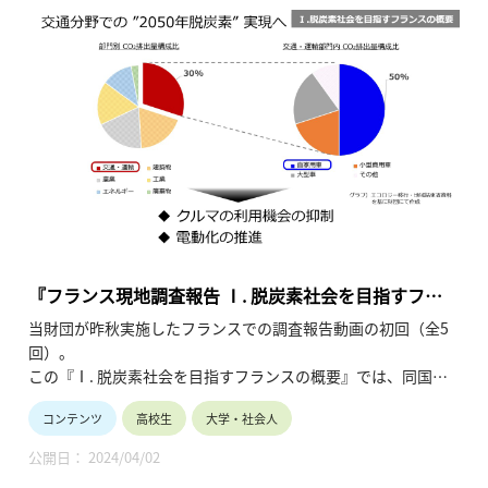
『フランス現地調査報告 Ⅰ. 脱炭素社会を目指すフラ
ンスの概要』
当財団が昨秋実施したフランスでの調査報告動画の初回（全5
回）。
この『Ⅰ. 脱炭素社会を目指すフランスの概要』では、同国の
概要と環境対策に積極的な背景を紹介します。（令和6年3月公
コンテンツ
高校生
大学・社会人
開、9分44秒）
公開日： 2024/04/02