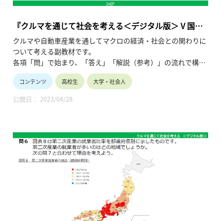
ることを試みます。このポイントをおさえることで、外国語学
習においても、言語間
の差異を意識的に乗り越えられるようになるかもしれません。
『クルマを通じて社会を考える＜デジタル版＞ V 国際
経済』
クルマや自動車産業を通してマクロの経済・社会との関わりに
02:17 この講座について
ついて考える副教材です。
03:59 講義
各項「問」で始まり、「答え」「解説（参考）」の流れで構成
され、授業形態の多様化や生徒の皆さんの自主学習にも対応で
コンテンツ
高校生
大学・社会人
きる仕様です。
この「V 国際経済」では、グローバル化の進行で一国では経済
公開日： 2023/04/28
活動が成り立たないことを踏まえ、
自動車の視点から国際社会において諸国がどのような役割を果
たすべきか、
また持続可能な社会について考察することを狙いとしていま
す。