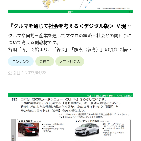
『クルマを通じて社会を考える＜デジタル版＞ IV 現代
の企業・産業構造の変化』
クルマや自動車産業を通してマクロの経済・社会との関わりに
ついて考える副教材です。
各項「問」で始まり、「答え」「解説（参考）」の流れで構成
され、授業形態の多様化や生徒の皆さんの自主学習にも対応で
コンテンツ
高校生
大学・社会人
きる仕様です。
この「IV 現代の企業・産業構造の変化」では、国民経済が一国
公開日： 2023/04/28
だけで完結しえなくなってきていること、
自動車の視点から日本の経済の動向が他の国民経済とどのよう
に関連しているか、
そして外国人労働者に着目しながら日本の製造業の特質を考察
することを狙いとしています。