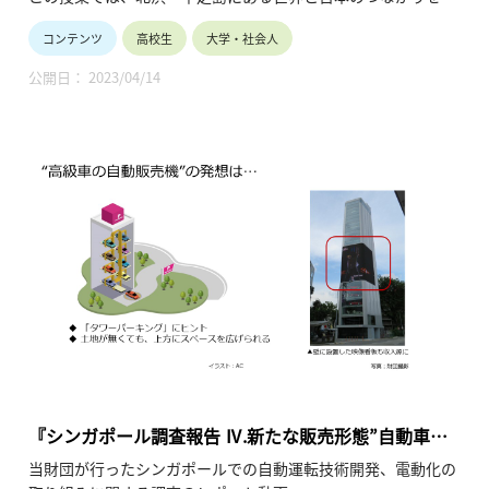
徴するようなスポットを巡ります。
コンテンツ
高校生
大学・社会人
「実学」とはいったいどういうことなのか、その歴史の中で
「適塾」はどのような役割を果たしてきたのか。
公開日： 2023/04/14
前編では、北浜・中之島公園の周辺を巡りながら、
西洋料理やバラから見えてくる、世界と日本との同調性につい
て解説していきます。
『シンガポール調査報告 Ⅳ.新たな販売形態”自動車の
自動販売機”』
当財団が行ったシンガポールでの自動運転技術開発、電動化の