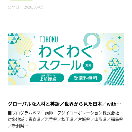
取材をもとに構成された、ノンフィクションの漫画を産総研広
公開日： 2026/06/05
報・完全内製でお届けします。
グローバルな人材と英語／世界から見た日本／withコ
ロナの時代にウェブを使った国際ビジネス
■プログラム６２ 講師：フジイコーポレーション株式会社
対象地域：青森県／岩手県／秋田県／宮城県／山形県／福島県
／新潟県