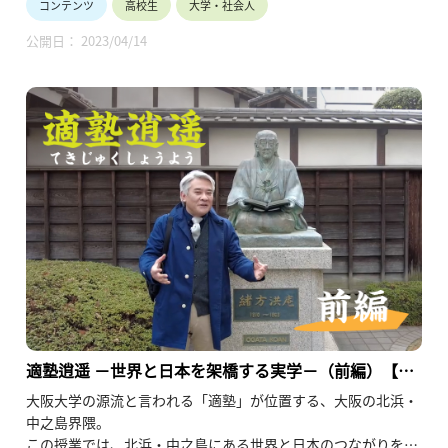
コンテンツ
高校生
大学・社会人
「実学」とはいったいどういうことなのか、その歴史の中で
「適塾」はどのような役割を果たしてきたのか。
公開日： 2023/04/14
後編では、中之島の西側、そしていよいよ「適塾」の内部を見
ていきます。
適塾から大阪大学へと受け継がれている実学の精神、学問の精
神。それは一体どのようなものなのでしょうか。
適塾逍遥 －世界と日本を架橋する実学－（前編）【阪
大模擬授業2021】
大阪大学の源流と言われる「適塾」が位置する、大阪の北浜・
中之島界隈。
この授業では、北浜・中之島にある世界と日本のつながりを象