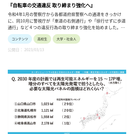
『自転車の交通違反 取り締まり強化へ』
令和4年1月の警察庁から各都道府県警察への通達をきっかけ
に、同10月に警視庁が「車道の右側通行」や「徐行せずに歩道
通行」など４つの違反行為の取り締まり強化を始めました。
当通達が警察庁から出ていることから、各道府県においても同
コンテンツ
高校生
大学・社会人
様の動きが広がることが見込まれます。
この動画では、東京都での取り締まり強化の背景、そして今後
公開日： 2023/03/13
特にどのような乗り方に注意していくべきかについて解説して
います。（令和5年2月公開、10分11秒）