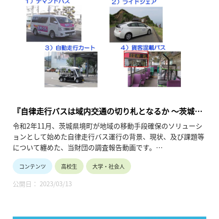
『自律走行バスは域内交通の切り札となるか 〜茨城県
境町で自治体初の運行開始〜【前編】』
令和2年11月、茨城県境町が地域の移動手段確保のソリューシ
ョンとして始めた自律走行バス運行の背景、現状、及び課題等
について纏めた、当財団の調査報告動画です。
「前編」として、多くの地方自治体が抱える地域内の移動手段
コンテンツ
高校生
大学・社会人
確保の課題背景、そして当財団がこれまで取材した当該課題に
対する各地の取り組み事例を紹介しています。（令和3年4月公
公開日： 2023/03/13
開、5分33秒）