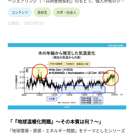
ーシェアリング（「共同使用契約」のもとで、個人所有のクル
マを他者と共有）も活況を呈する等、同サービス形態の多様化
コンテンツ
高校生
大学・社会人
の現状について当財団が調査した結果をまとめた動画です。
（令和2年12月公開、6分22秒）
公開日： 2023/03/13
「『地球温暖化問題』〜その本質は何？〜」
「地球環境・資源・エネルギー問題」をテーマとしたシリーズ