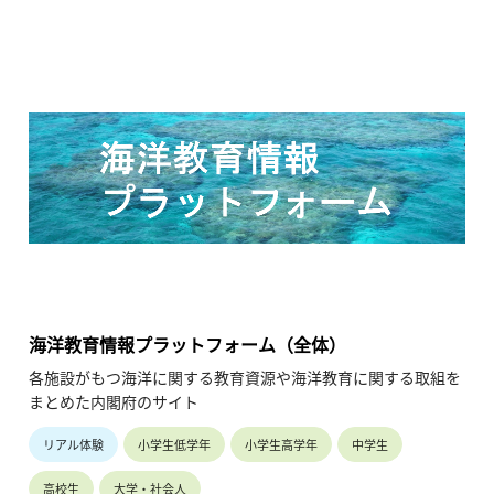
・自動化レベル3の車両を販売する目的と意義とは
・自動運転車両は誰に、どんなメリットがあるのか
といった自動運転レベル3の基本情報をイラストや図を交えな
がら解説。（令和3年11月公開、14分51秒）
海洋教育情報プラットフォーム（全体）
各施設がもつ海洋に関する教育資源や海洋教育に関する取組を
まとめた内閣府のサイト
リアル体験
小学生低学年
小学生高学年
中学生
高校生
大学・社会人