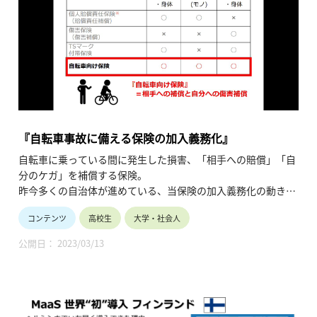
『自転車事故に備える保険の加入義務化』
自転車に乗っている間に発生した損害、「相手への賠償」「自
分のケガ」を補償する保険。
昨今多くの自治体が進めている、当保険の加入義務化の動きと
保険の内容について紹介した動画です。（令和2年6月公開、7
コンテンツ
高校生
大学・社会人
分25秒）
公開日： 2023/03/13