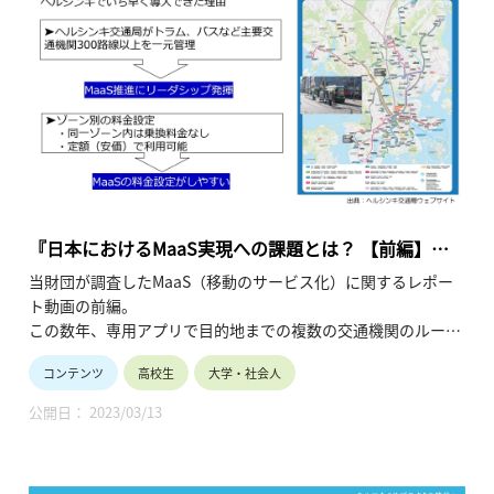
『日本におけるMaaS実現への課題とは？ 【前編】
MaaSとは：海外での先行事例』
当財団が調査したMaaS（移動のサービス化）に関するレポー
ト動画の前編。
この数年、専用アプリで目的地までの複数の交通機関のルート
検索・予約・決済が一括でシームレスに可能となる、MaaSの
コンテンツ
高校生
大学・社会人
社会実装に向けた動きが国内各地で活発になっています。
この前編では、MaaSの導入目的・基本的な仕組みをはじめ、
公開日： 2023/03/13
世界で初めてMaaSを導入したフィンランド ヘルシンキの事例
に関し、2019年に当財団が実施した調査で分かった実状も交
え紹介しています。（令和4年5月公開、14分10秒）