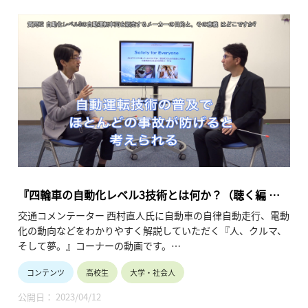
『四輪車の自動化レベル3技術とは何か？（聴く編 第1
回）』
交通コメンテーター 西村直人氏に自動車の自律自動走行、電動
化の動向などをわかりやすく解説していただく『人、クルマ、
そして夢。』コーナーの動画です。
世界で初めて市販化された自動運転レベル３の技術開発責任者
コンテンツ
高校生
大学・社会人
である(株)本田技術研究所 エグゼクティブチーフエンジニア 杉
本洋一 氏へのインタビューの1回目。
公開日： 2023/04/12
・ホンダが世界ではじめて製品化した「自動運転車両」とは