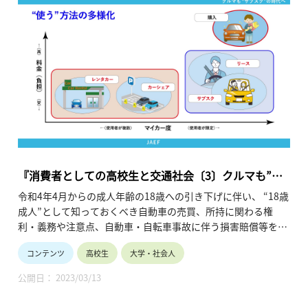
『消費者としての高校生と交通社会〔3〕クルマも”サ
ブスク”の時代へ』
令和4年4月からの成人年齢の18歳への引き下げに伴い、 “18歳
成人”として知っておくべき自動車の売買、所持に関わる権
利・義務や注意点、自動車・自転車事故に伴う損害賠償等をま
とめたシリーズ動画の3回目（最終回）。
コンテンツ
高校生
大学・社会人
クルマを購入せずに使用できるサービスの選択肢として、新た
に広がりつつあるサブスクリプションサービスに焦点を当てて
公開日： 2023/03/13
います。
同サービスの仕組みや普及の背景などに加え、“18歳成人”とし