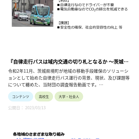
『自律走行バスは域内交通の切り札となるか 〜茨城県
境町で自治体初の運行開始〜【後編】』
令和2年11月、茨城県境町が地域の移動手段確保のソリューシ
ョンとして始めた自律走行バス運行の背景、現状、及び課題等
について纏めた、当財団の調査報告動画です。
「後編」として、境町で自律走行バスの運行を開始した背景や
コンテンツ
高校生
大学・社会人
地域住民の感想・意見、そして域内交通手段としての今後の課
題等をまとめています。（令和3年4月公開、12分26秒）
公開日： 2023/03/13