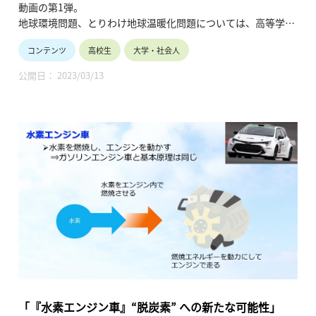
動画の第1弾。
地球環境問題、とりわけ地球温暖化問題については、高等学校
の公民、地学、工業などの授業でも扱われていますが、地球温
コンテンツ
高校生
大学・社会人
暖化問題の意味するところは何であるのかについて、皆さんと
共に考える内容です。（令和3年7月公開、15分00秒）
公開日： 2023/03/13
「『水素エンジン車』“脱炭素” への新たな可能性」