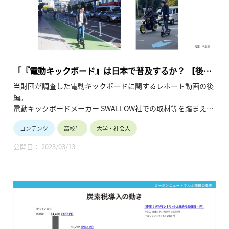
「『電動キックボード』は日本で普及するか？ 【後
編】日本での普及可能性と課題」
当財団が調査した電動キックボードに関するレポート動画の後
編。
電動キックボードメーカー SWALLOW社での取材等を踏まえ、
日本における電動キックボードの位置付け、普及への課題を深
コンテンツ
高校生
大学・社会人
掘りしています。
電動キックボードは法改正に伴い、高校生にとってたいへん身
公開日： 2023/03/13
近になるモビリティです。
生徒の皆さんと共に当動画をご覧の上、電動キックボードへの
理解を深めてください。（令和4年1月公開、13分34秒）