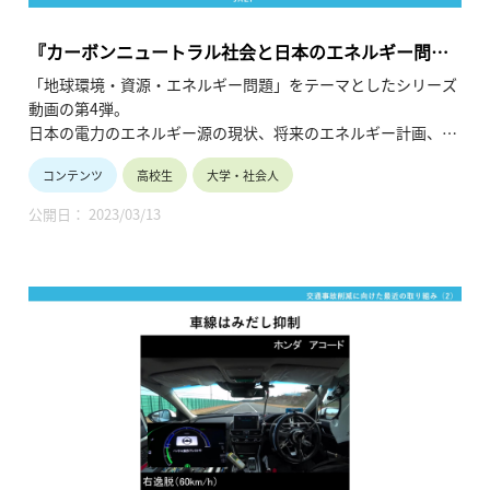
『カーボンニュートラル社会と日本のエネルギー問題
<中編>再生可能エネルギーの可能性と課題』
「地球環境・資源・エネルギー問題」をテーマとしたシリーズ
動画の第4弾。
日本の電力のエネルギー源の現状、将来のエネルギー計画、そ
して各再生可能エネルギーの特徴などを挙げながら、再生可能
コンテンツ
高校生
大学・社会人
エネルギー活用にはどのような課題があるかを紐解きます。
（令和3年12月公開、23分22秒）
公開日： 2023/03/13