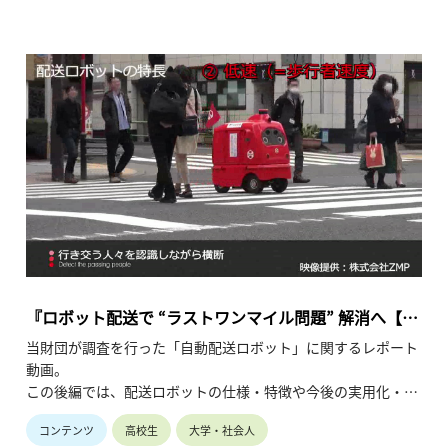
がら紹介している動画です。（令和2年12月公開、3分34秒）
『ロボット配送で “ラストワンマイル問題” 解消へ【後
編】配送ロボットの特徴と課題』
当財団が調査を行った「自動配送ロボット」に関するレポート
動画。
この後編では、配送ロボットの仕様・特徴や今後の実用化・普
及に向けた課題について、これまでに行われた実証実験の映像
コンテンツ
高校生
大学・社会人
等を交えながら紹介しています。（令和3年8月公開、6分17