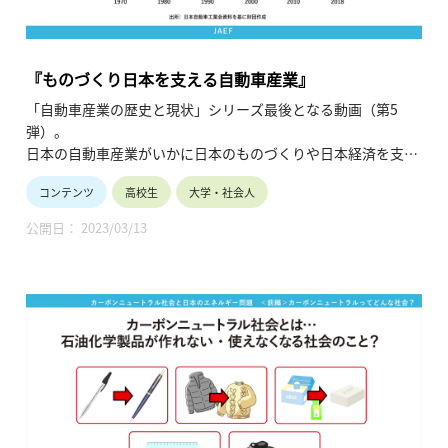
『ものづくり日本を支える自動車産業』
「自動車産業の歴史と現状」シリーズ最後となる動画（第5
弾）。
日本の自動車産業がいかに日本のものづくりや日本経済を支え
ているかについて、自動車関連ビジネスに重要な「サプライチ
コンテンツ
高校生
大学・社会人
ェーン」の概要（構成する事業分野や就業者数の規模）などを
交え、解説しています。（令和2年10月公開）
公開日： 2023/03/13