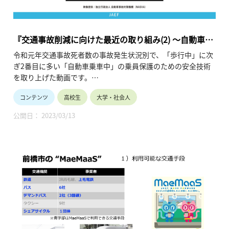
『交通事故削減に向けた最近の取り組み(2) ～自動車乗
用者保護のための安全技術～』
令和元年交通事故死者数の事故発生状況別で、「歩行中」に次
ぎ2番目に多い「自動車乗車中」の乗員保護のための安全技術
を取り上げた動画です。
交通事故の要因の9割を占めるとされる「ヒューマンエラー」
コンテンツ
高校生
大学・社会人
を防ぐための技術開発の動きや、
高齢ドライバーによる事故の特徴とその対策などを紹介してい
公開日： 2023/03/13
ます。（令和2年12月公開、5分11秒）