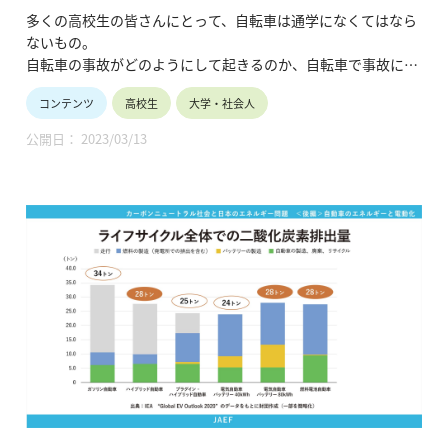
多くの高校生の皆さんにとって、自転車は通学になくてはなら
ないもの。
自転車の事故がどのようにして起きるのか、自転車で事故に遭
わないためにはどのようなことに気を付けなければいけないの
コンテンツ
高校生
大学・社会人
かを学ぶ動画です。（令和2年6月公開、13分17秒）
公開日： 2023/03/13