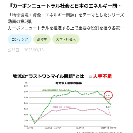
『カーボンニュートラル社会と日本のエネルギー問題
<後編>自動車のエネルギーと電動化』
「地球環境・資源・エネルギー問題」をテーマとしたシリーズ
動画の第5弾。
カーボンニュートラルを推進する上で重要な役割を担う各電動
車両の特徴、ライフサイクルを通じた二酸化炭素排出量データ
コンテンツ
高校生
大学・社会人
などを紹介しながら、その実現に向け今後どのような対応が求
められるかを提示。
公開日： 2023/03/13
昨今関心が高まっているカーボンニュートラル社会への対応、
クルマの電動化に対する理解を深められます。（令和3年12月
公開、20分38秒）