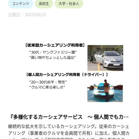
コンテンツ
高校生
大学・社会人
税金の役割、日本の税体系に加え、自動車の購入・保有にかか
る税金の現状を理解するとともに、「税の３原則」に照らしな
公開日： 2023/03/13
がらそのあるべき姿について考察する内容としています。（令
和4年8月公開、15分48秒）
『多様化するカーシェアサービス ～ 個人間でもカー
シェアリング ～』
継続的な拡大を示しているカーシェアリング。従来のカーシェ
アリング（事業者のクルマを会員間で共有）に加え、個人間カ