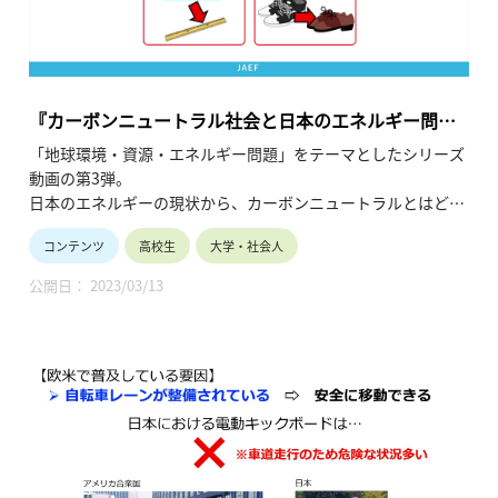
『カーボンニュートラル社会と日本のエネルギー問題
<前編>カーボンニュートラルってどんな社会？』
「地球環境・資源・エネルギー問題」をテーマとしたシリーズ
動画の第3弾。
日本のエネルギーの現状から、カーボンニュートラルとはどう
いう社会を目指すことか、そしてその実現は可能なのか、どの
コンテンツ
高校生
大学・社会人
ような課題があるのかを考える内容です。（令和3年12月公
開、13分14秒）
公開日： 2023/03/13