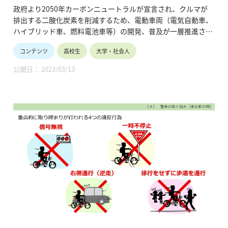
政府より2050年カーボンニュートラルが宣言され、クルマが
排出する二酸化炭素を削減するため、電動車両（電気自動車、
ハイブリッド車、燃料電池車等）の開発、普及が一層推進され
ています。
コンテンツ
高校生
大学・社会人
一方、水素がエネルギーで、エンジンを動力源とする「水素エ
ンジン車」の可能性を追求する新たな動きも出てきました。
公開日： 2023/03/13
電動車両、特に同じ水素をエネルギーとする燃料電池車との基
本的な違いや水素エンジン車の特長など、脱炭素化の新たなソ
リューションとして名乗りを上げる可能性を秘めた水素エンジ
ン車への理解を深められる内容です。（令和3年7月公開、6分
47秒）