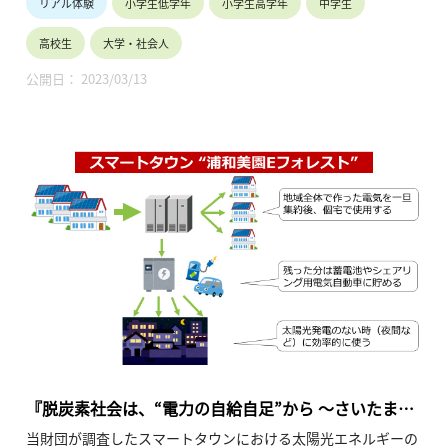
リアル体験
小学生低学年
小学生高学年
中学生
高校生
大学・社会人
公開日： 2023/03/13
『脱炭素社会は、“電力の自給自足”から ～さいたま市
浦和美園地区にみる太陽光エネルギーの活用～』
当財団が調査したスマートタウンにおける太陽光エネルギーの