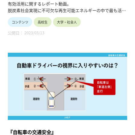
有効活用に関するレポート動画。
脱炭素社会実現に不可欠な再生可能エネルギーの中で最も活用
が進む太陽光発電の特徴や現状、さいたま市浦和美園地区のス
コンテンツ
高校生
大学・社会人
マートタウンの事例等を踏まえ、今後の有効な導入形態や課題
について紐解きます。（令和4年9月公開、14分50秒）
公開日： 2023/03/13
『自転車の交通安全』