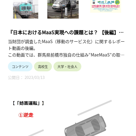
『日本におけるMaaS実現への課題とは？ 【後編】日
本における取り組み状況と課題』
当財団が調査したMaaS（移動のサービス化）に関するレポー
ト動画の後編。
この動画では、群馬県前橋市独自の仕組み“MaeMaaS”の取材
等を踏まえ、日本でのMaaS普及への課題について深堀してい
コンテンツ
高校生
大学・社会人
ます。
MaaSを都市の交通渋滞解消、地方における移動手段の確保と
公開日： 2023/03/13
いった社会問題に対する解決策とするためには、何が必要なの
でしょうか？（令和4年6月公開、13分21秒）