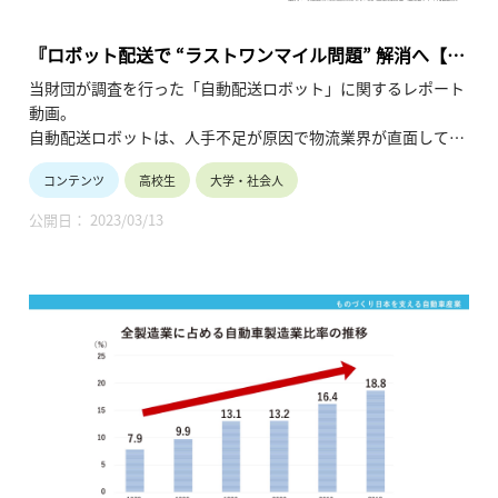
『ロボット配送で “ラストワンマイル問題” 解消へ【前
編】“ラストワンマイル問題”とは』
当財団が調査を行った「自動配送ロボット」に関するレポート
動画。
自動配送ロボットは、人手不足が原因で物流業界が直面してい
る“ラストワンマイル問題”を解決する一つの手段として期待を
コンテンツ
高校生
大学・社会人
集めています。
前編では“ラストワンマイル問題”の要因・背景、各種対応策の
公開日： 2023/03/13
現状に焦点を当て、解説しています。（令和3年8月公開、5分
47秒）