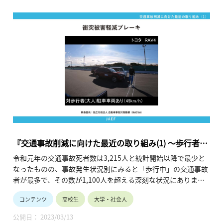
『交通事故削減に向けた最近の取り組み(1) ～歩行者保
護のための安全技術～』
令和元年の交通事故死者数は3,215人と統計開始以降で最少と
なったものの、事故発生状況別にみると「歩行中」の交通事故
者が最多で、その数が1,100人を超える深刻な状況にありま
す。
コンテンツ
高校生
大学・社会人
当コンテンツでは、歩行中の交通事故死者が多い理由や、事故
を減らすための様々な安全技術についてその実験映像を交えな
公開日： 2023/03/13