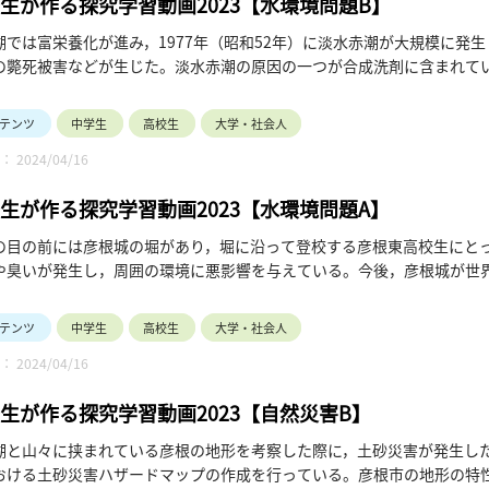
生が作る探究学習動画2023【水環境問題B】
湖では富栄養化が進み，1977年（昭和52年）に淡水赤潮が大規模に発
の斃死被害などが生じた。淡水赤潮の原因の一つが合成洗剤に含まれて
て，合成洗剤の使用をやめ，粉石けんを使おうという運動（石けん運動
のの，琵琶湖南部（南湖）においては未だに濃度が高い状態が続いてい
テンツ
中学生
高校生
大学・社会人
実現に向けて研究を進めている。まずは現状を把握するために，琵琶湖
 2024/04/16
ターに取材をしたところ，リン酸濃度は以前より改善はされており，こ
，魚の生息量に影響が出てしまう可能性があることがわかった。リン酸
生が作る探究学習動画2023【水環境問題A】
への影響が出ることがわかり，他への影響の少ない改善点がないか模索
なった。琵琶湖では現在，水草が大量に繁茂しており，漁船への絡みつ
の目の前には彦根城の堀があり，堀に沿って登校する彦根東高校生にと
が切れることで流れ藻となり，腐敗による悪臭や富栄養化などの問題を
や臭いが発生し，周囲の環境に悪影響を与えている。今後，彦根城が世
るシステムを調査しながら，琵琶湖で実現可能な流れ藻の回収方法や水
辺の環境改善は重要である。Aグループは彦根市役所にインタビューす
また，名古屋城で堀の浄化活動が行われたことから，現地にてその活動
テンツ
中学生
高校生
大学・社会人
。
 2024/04/16
生が作る探究学習動画2023【自然災害B】
湖と山々に挟まれている彦根の地形を考察した際に，土砂災害が発生し
おける土砂災害ハザードマップの作成を行っている。彦根市の地形の特