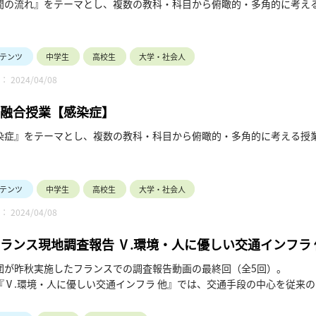
間の流れ』をテーマとし、複数の教科・科目から俯瞰的・多角的に考え
テンツ
中学生
高校生
大学・社会人
 2024/04/08
融合授業【感染症】
染症』をテーマとし、複数の教科・科目から俯瞰的・多角的に考える授
テンツ
中学生
高校生
大学・社会人
 2024/04/08
ランス現地調査報告 Ⅴ.環境・人に優しい交通インフラ 
団が昨秋実施したフランスでの調査報告動画の最終回（全5回）。
『Ⅴ.環境・人に優しい交通インフラ 他』では、交通手段の中心を従来
先した移動手段へと移行させるためのインフラ整備の事例（「ラウンドア
ます。（令和6年3月公開、9分17秒）