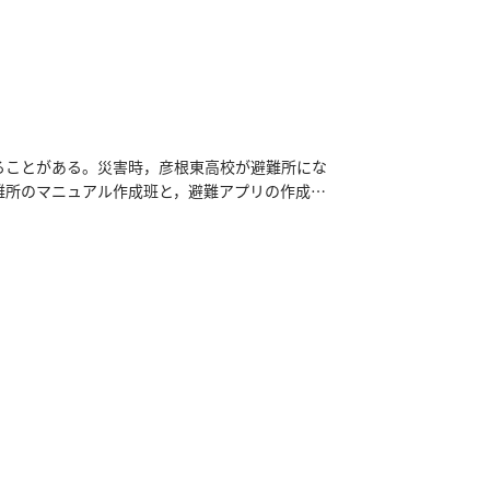
性が高いものにするために，京都大学防災研究所
実行するための情報（検証地点，標高，降水量な
所選定し，シミュレーションを実行した。1次元シ
谷加奈教授（同大学）と連携を取りながら，定期
を用いて，既存のハザードマップなどと比較をしな
ることがある。災害時，彦根東高校が避難所にな
難所のマニュアル作成班と，避難アプリの作成班
成に一本化した。避難所マニュアルや先行事例と
れ，山が多く，断層が多くあることが滋賀県と共
，それらを参考に自校で行うことができる取り組
握するために，彦根市役所に取材に行った。これ
ーションで災害時の支援ができるかをシミュレー
生や外部機関との関わりの中で，避難所運営のオペレ
絞ってマニュアル作成をしていく方向に決定し
進めていきたい。最終的にはそのマニュアルをも
実行したいことはあるのだが，仮説や理想が先行
ことが今後の課題である。