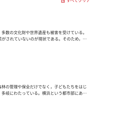
すべてクリア
，多数の文化財や世界遺産も被害を受けている。
策がされていないのが現状である。そのため，海
寺，興福寺，文化財の補修を行っている会社や
の文化財保護の方法や耐震化の技術を海外の文化財
した。
森林の管理や保全だけでなく，子どもたちをはじ
，多岐にわたっている。横浜という都市部にある
フィールドワークを通して分析し，地元滋賀県が
で明らかになったのは，里山環境を保全するため
ため，人的資源の確保のためにも，里山が持続可