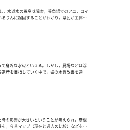
生し，水道水の異臭味障害，養魚場でのアユ，コイ
いるりんに起因することがわかり，県民が主体と
）が始まった。その後，リン酸濃度は低下してい
る。この課題を解決し，透明度が高く美しい琵琶
の水質を調査している滋賀県琵琶湖環境科学研究
れ以上改善を進めてプランクトンを減らしてしま
濃度など，現在の環境を変化させることは生態系
した。調査をする中で，「流れ藻」の問題が明ら
きなど様々な問題を引き起こしている。この沈水
って身近な水辺といえる。しかし，夏場などは浮
引き起こしている。そこで，海洋の浮遊ゴミを回
界遺産を目指していく中で，堀の水質改善を通し
質改善方法を検討した。
ることで堀の水質管理システムについて理解を深め
に至った経緯や，どのようにして行ったかを取材
た時の影響が大きいということが考えられ，彦根
性を，今昔マップ（現在と過去の比較）などを用