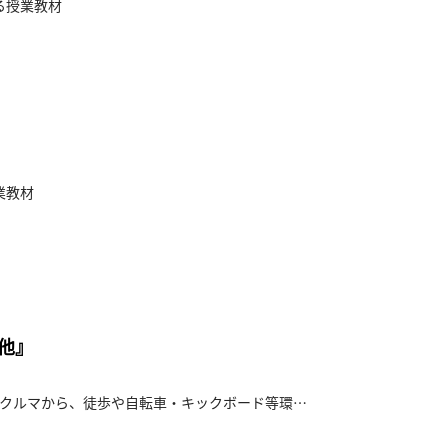
る授業教材
業教材
他』
のクルマから、徒歩や自転車・キックボード等環境
バウト」の廃止、新鉄道網の建設 他）を紹介し