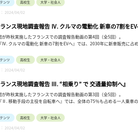
テンツ
高校生
大学・社会人
 2024/04/02
ランス現地調査報告 Ⅳ. クルマの電動化 新車の7割をE
団が昨秋実施したフランスでの調査報告動画の第4回（全5回）。
『Ⅳ. クルマの電動化 新車の7割をEVへ』では、2030年に新車販売に
を目標とする背景、その達成に向けた施策に焦点を当てています。（令和6
テンツ
高校生
大学・社会人
 2024/04/02
ランス現地調査報告 Ⅲ. “相乗り” で 交通量抑制へ』
団が昨秋実施したフランスでの調査報告動画の第3回（全5回）。
『Ⅱ. 移動手段の主役を自転車へ』では、全体の75％も占める一人乗車
タクシー」、「ライドシェア」との比較）を始め、政府や自治体による利
秒）
テンツ
高校生
大学・社会人
 2024/04/02