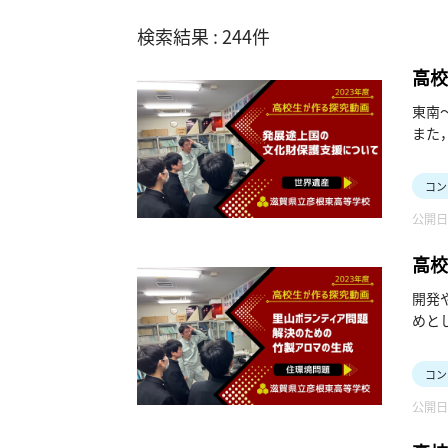
検索結果 : 244件
高校
東南
また
外の
JI
コン
や世
公開日：
高校
開発
めと
里山
持続
コン
の資
公開日：
能な