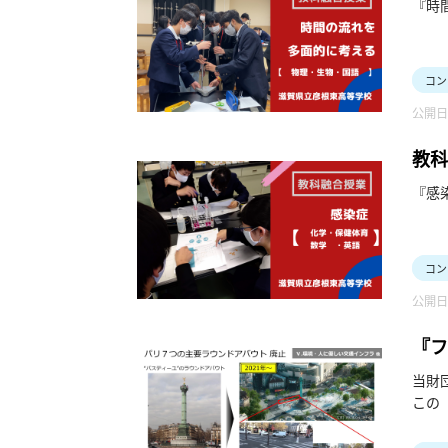
『時
コン
公開日：
教科
『感
コン
公開日：
『フ
当財
この
を優
てい