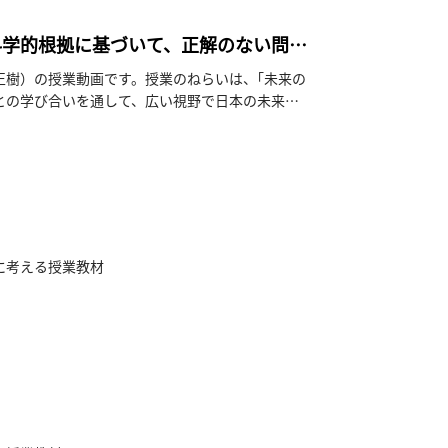
科学的根拠に基づいて、正解のない問題
正樹）の授業動画です。授業のねらいは、｢未来の
との学び合いを通して、広い視野で日本の未来の
す。
導案、授業の工夫について講師が語る「イントロ
に考える授業教材
0分程度）