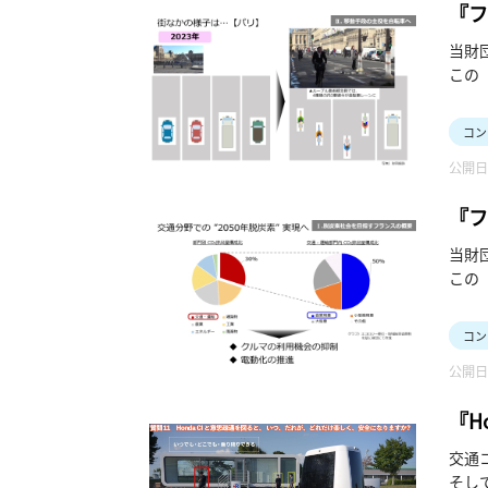
『フ
当財
この
秒）
コン
公開日：
『フ
当財
この
開、9
コン
公開日：
『H
回）
交通
そし