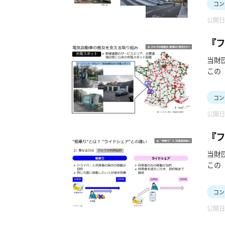
コン
公開日：
『フ
当財
この
こと
コン
公開日：
『フ
当財
この
（「
分36
コン
公開日：