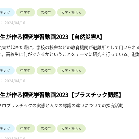
，仮説を立てながら，マップの作成に取り組んでいる。仮説をより信憑
問した。土砂災害シミュレーターの使用法を学び，シミュレーションを
テンツ
中学生
高校生
大学・社会人
を集め，そのシミュレーションの対象となる山とその観測点を15~20箇
 2024/04/16
レーションを終了し，現在は２次元シミュレーションを行っている。中
毎週/2週に1回）にZoomでミーティングを行った。集めた情報や仮説
生が作る探究学習動画2023【自然災害A】
，実際にハザードマップの作成を進めた。
災害が起きた際に，学校の校舎などの教育機関が避難所として用いられ
に，高校生に何ができるかということをテーマに研究を行っている。避
班に分かれて作業をしていたが，アプリの作成が難航し，マニュアル作
，イタリアの避難所制度と取り組みに注目をした。周囲が地中海に囲ま
テンツ
中学生
高校生
大学・社会人
る点が多い。イタリアでは，防災に関する法律や条例が整備されており
 2024/04/16
ついて考察を進めた。また，災害時，高校生に求められていることを把
説やアイデアをもとに，実際に校舎や教室を用いて，どのようなオペレ
生が作る探究学習動画2023【プラスチック問題】
た。防災メモリアルアクション(1月6日)に参加した際に，多くの高校
ョンよりも，自分たち高校生ができるボランティアや支援により焦点を
クロプラスチックの実態と人々の認識の違いについての探究活動
今後は本校の防災担当者や生徒会などと連携を取り，マニュアル作成を
，防災パンフレットを作成し，全校への周知を図る予定である。生徒が
いるため，机上の空論ではなくそれらを現実に落とし込めるようにする
テンツ
中学生
高校生
大学・社会人
 2024/04/16