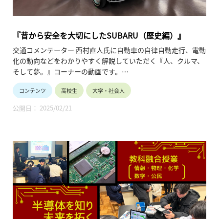
『昔から安全を大切にしたSUBARU（歴史編）』
交通コメンテーター 西村直人氏に自動車の自律自動走行、電動
化の動向などをわかりやすく解説していただく『人、クルマ、
そして夢。』コーナーの動画です。
（株）SUBARUが目指す「2030年・死亡交通事故ゼロ」達成に
コンテンツ
高校生
大学・社会人
向けた高度な運転支援技術の“今”と“将来”について深掘するシ
リーズの第1弾。
公開日： 2025/02/21
同社のクルマ作りの原点ともいえる「スバル360」「スバル
1000」にフォーカスし、当時どのような安全への考え方を持
ちながら設計・開発されたのかを解説しています。（令和7年2
月公開、19分09秒）