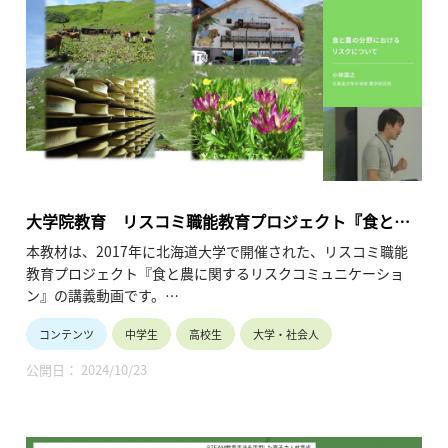
大学院教育 リスコミ職能教育プロジェクト『食と農
に関するリスクコミュニケーション』（2016）
本教材は、2017年に北海道大学で開催された、リスコミ職能
教育プロジェクト『食と農に関するリスクコミュニケーショ
ン』の講義動画です。
コンテンツ
中学生
高校生
大学・社会人
ここでは、夏季試行カリキュラム／冬季カリキュラムで実施し
たいくつかの講義を、オープン教材として公開しています。
公開日： 2024/10/23
ぜひ、皆様の学びにお役立てください。