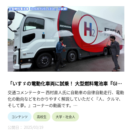
「いすゞの電動化車両に試乗！ 大型燃料電池車『GIGA
FUEL CELL』（乗る編 第2回）」
交通コメンテーター 西村直人氏に自動車の自律自動走行、電動
化の動向などをわかりやすく解説していただく『人、クルマ、
そして夢。』コーナーの動画です。
社会インフラとして様々な課題解決への対応が求められる中、
コンテンツ
高校生
大学・社会人
いすゞ自動車（株）がどのような取り組みを行っているかを紐
解く、シリーズ動画『商用車ならではの電動化と自動化技術』
公開日： 2025/03/19
の第4弾。