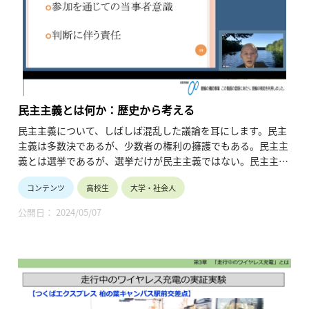
・シリーズ名：2020年度「高校生と大学生のための金曜特別
講座」
民主主義とは何か：歴史から考える
民主主義について、しばしば混乱した議論を耳にします。民主
主義は多数決であるが、少数者の権利の擁護でもある。民主主
義とは選挙であるが、選挙だけが民主主義ではない。民主主義
は具体的な制度であるが、未完の理想でもある。民主主義の歴
コンテンツ
高校生
大学・社会人
史を追うことで、これらの議論を考えてみましょう。
・時間割：02:19 この講座について
公開日： 2024/05/07
03:36 講義
・講師名、講師所属：宇野 重規、東京大学社会科学研究所 教
授
※所属・役職は登壇当時のものです。
・動画の長さ：2:41:55