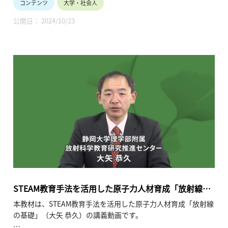
コンテンツ
大学・社会人
本講義では、公立中学校で理科教員をしていた講師が、実際の
教育現場で実行できるSTEAM教育実践論、エネルギー環境教育
公開日： 2024/10/23
について話します。本講義の主な対象は、将来教員を目指す教
育系の大学生の方々です（※現職教員の方々も視野に入れてい
ます）。目的は、科学的・合理的な意思決定とそれに伴う意思
行動ができる資質・能力をつける教育です。そのために、授業
をどのように設計するかという教師側の考え方が大切になりま
す。到達目標は、STEAM教育の大切なポイントを押さえること
です。どういったことに留意すればSTEAM教育になるのか、と
いったことをお示しします。
ぜひ、皆様の学びにお役立てください。
・講師名、講師所属：森 健一郎（国立大学法人北海道教育大学
釧路校）
※所属・役職は収録当時のものです。
STEAM教育手法を活用した原子力人材育成「放射線の
・動画の長さ： 1時間4分（※動画4本）
基礎」
本教材は、STEAM教育手法を活用した原子力人材育成「放射線
の基礎」（大矢 恭久）の講義動画です。