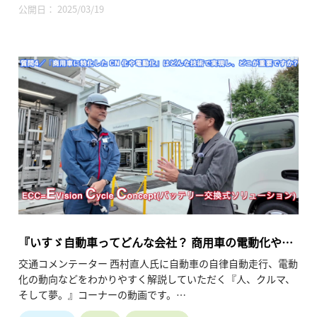
解く、シリーズ動画『商用車ならではの電動化と自動化技術』
公開日： 2025/03/19
の第3弾。
西村氏による試乗の模様や同社開発者へのインタビューを交え
ながら、小型電気トラックの特徴などを解説しています。（令
和7年3月公開、23分51秒）
『いすゞ自動車ってどんな会社？ 商用車の電動化や自
動化とは？ （聴く編 第2回）』
交通コメンテーター 西村直人氏に自動車の自律自動走行、電動
化の動向などをわかりやすく解説していただく『人、クルマ、
そして夢。』コーナーの動画です。
社会インフラとして様々な課題解決への対応が求められる中、