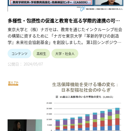
多様性・包摂性の促進と教育を巡る学際的連携の可能
性
東京大学と（株）ナガセは、教育を通じたインクルーシブ社会
の構築に資するために 「ナガセ東京大学『革新的学びの創造
学』未来社会協創基金」を創設しました。 第1回シンポジウム
では、革新的学びの創造学寄付講座の設立趣旨のご説明と、学
コンテンツ
高校生
大学・社会人
びを支える東京大学の先端研究の一端をご紹介します。
公開日： 2024/05/07
・講師名、講師所属：福留 東土、大学院教育学研究科 教授
※所属・役職は登壇当時のものです。
・動画の長さ：16:55
・シリーズ名：2021年度「革新的学びの創造学寄付講座シン
ポジウム 第1回「学びを支える先端研究」」