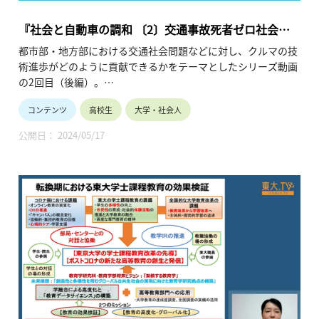
『社会と自動車の調和 〔2〕交通事故死者ゼロ社会を
目指して』
都市部・地方部における交通社会問題などに対し、クルマの技
術進歩がどのように貢献できるかをテーマとしたシリーズ動画
の2回目（後編）。
クルマ社会における永遠の課題ともいえる“死者数ゼロ”に向
コンテンツ
高校生
大学・社会人
け、交通事故の主要因である“ヒューマンエラー”を減らす先進
安全技術、そして事故発生時の救急体制・システムを取り上げ
公開日： 2024/05/17
ます。
「地歴公民科」「公共」「探求」の授業にて活用いただけま
す。（令和6年5月公開、11分32秒）