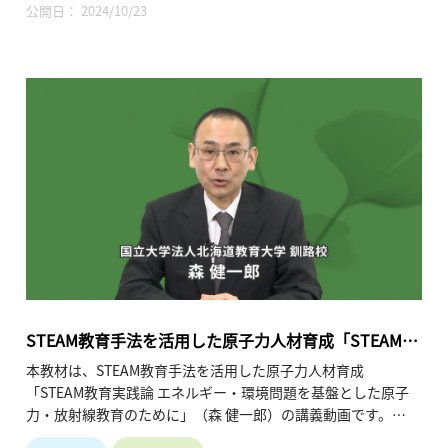
て、（４）環境問題への取り組み、についてご説明します。こ
公開日： 2024/10/23
れらを理解することにより、未来の私たちの生活と地球のため
に、これから私たちが何ができるか、何をすべきか、を考える
ことを講義の目的としています。
ぜひ、皆様の学びにお役立てください。
・講師名、講師所属：中島 宏（北海道大学大学院工学研究院
原子力安全先端研究・教育センター）
※所属・役職は収録当時のものです。
・動画の長さ： 58分（※動画4本）
STEAM教育手法を活用した原子力人材育成「STEAM教
育実践論 エネルギー・環境問題を基盤とした原子力・
本教材は、STEAM教育手法を活用した原子力人材育成
放射線教育のために」
「STEAM教育実践論 エネルギー・環境問題を基盤とした原子
力・放射線教育のために」（森 健一郎）の講義動画です。