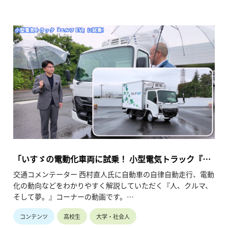
西村氏による試乗の模様や同社開発者へのインタビューを交え
ながら、大型燃料電池車の特徴などを解説しています。（令和
7年3月公開、26分29秒）
「いすゞの電動化車両に試乗！ 小型電気トラック『エ
ルフ EV』（乗る編 第1回）」
交通コメンテーター 西村直人氏に自動車の自律自動走行、電動
化の動向などをわかりやすく解説していただく『人、クルマ、
そして夢。』コーナーの動画です。
社会インフラとして様々な課題解決への対応が求められる中、
コンテンツ
高校生
大学・社会人
いすゞ自動車（株）がどのような取り組みを行っているかを紐