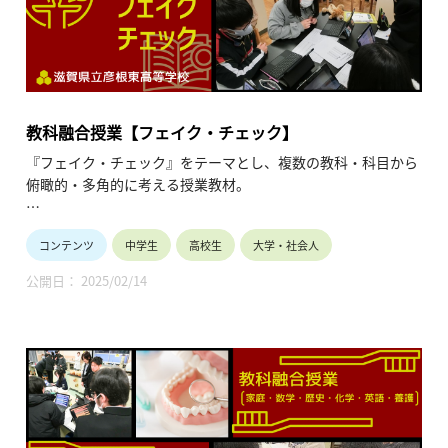
面から考えさせる教材構成であった。この授業を通して、半導
体への興味関心を喚起し、将来、半導体に関わろうとする生徒
が少しでも増えることを期待して実施した。
本授業での各教科・科目の学習内容は以下の通りである。
情 報：生活の中での半導体
教科融合授業【フェイク・チェック】
物 理：光通信（演示実験を含む）、金属探知機（グルー
『フェイク・チェック』をテーマとし、複数の教科・科目から
プ実験を含む）
俯瞰的・多角的に考える授業教材。
化 学：半導体の原理、構造、物性
数 学：ムーアの法則、指数計算
情報が溢れる現代を生き抜くために、ただ与えられた情報を鵜
公 民：シリコンサイクル、サプライチェーン、AIとの世
コンテンツ
中学生
高校生
大学・社会人
呑みにするのではなく、自ら調べ分析していく『フェイク・チ
界、生き方
ェック』の重要性について各教科でどのように提案し、「それ
公開日： 2025/02/14
ぞれをどう結び付けていけばよいか。」「教科融合授業を通し
また、授業後には、パナソニックホールディングス株式会社よ
て生徒に考え、気づかせたいことは何か。」など多岐にわたり
り西村佳壽子氏による講演会を実施した。半導体の専門家から
担当者間で話合い、授業を実施した。
の半導体開発の最新情報、企業での研究開発の様子など臨場感
のある講演との組合せは、大変、教育的効果が高いものとなっ
本授業での各教科の学習内容は以下の通りである。
た。
国 語：認知バイアス（臥薪嘗胆を例にして）
数 学：データの解析
本HPに登録している資料は、授業全体が把握できるような
理 科：エセ科学、科学的分析