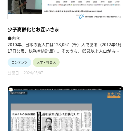
少子高齢化とお互いさま
●内容
2010年、日本の総人口は128,057（千）人である（2012年4月
17日公表、総務省統計局）。そのうち、65歳以上人口が占め
る割合は23%と、4人に1人弱が高齢者である。2050年には、
コンテンツ
大学・社会人
一人の現役世代（15～64歳）が一人の高齢者を支える肩車型
の時代が予想されている。急速な少子高齢化を経験した日本に
公開日： 2024/05/07
とって、だれも経験したことのない超高齢社会が待っている。
そんな将来にわれわれはどう向き合っていくのか。人口変動と
人と人のつながりについて、考えてみたい。
●情報
・講師名、講師所属：白波瀬 佐和子、東京大学 大学院人文社
会系研究科 教授
※所属・役職は登壇当時のものです。
・動画の長さ：1:08:17