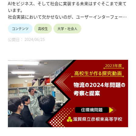
AIをビジネス、そして社会に実装する未来はすぐそこまで来て
います。
社会実装において欠かせないのが、ユーザーインターフェース
となるモノ（ハード）とAIを「つなぐ」こと。
コンテンツ
高校生
大学・社会人
「AI時代、モノづくりはどう進化していくのか？」について紐
解いていきます。
公開日： 2024/06/25