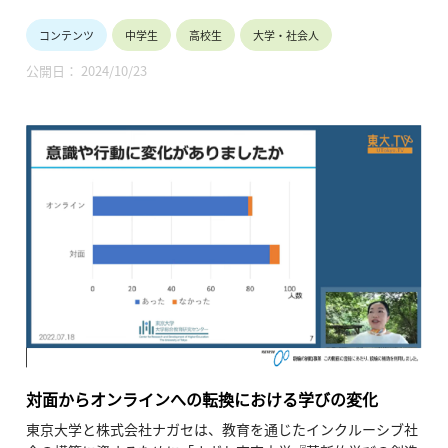
本講義では、（１）放射線の基礎、（２）放射線の影響、
コンテンツ
中学生
高校生
大学・社会人
（３）身の回りの放射線、（４）放射線の利用、についてご説
明します。
公開日： 2024/10/23
ぜひ、皆様の学びにお役立てください。
・講師名、講師所属：大矢 恭久（静岡大学理学部附属 放射科
学教育研究推進センター）
※所属・役職は収録当時のものです。
・動画の長さ： 1時間6分（※動画5本）
対面からオンラインへの転換における学びの変化
東京大学と株式会社ナガセは、教育を通じたインクルーシブ社