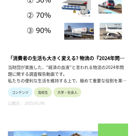
養 護：虫歯・歯周病やその予防について
数 学：等比数列、指数、対数を用いた虫歯菌の増え方
歴 史：歯にまつわる文化の変化について
理 科：細菌と酸、唾液とフッ素のはたらきについて
家 庭：日本の食文化の変化
英 語：近代化のメリット・デメリットについて英語で表現
本HPに登録している資料は、授業全体が把握できるような
「概要説明」、授業にて使用した「指導案」、「生徒プリン
「消費者の生活も大きく変える? 物流の『2024年問
ト」である。
題』」
当財団が実施した、“経済の血液”と言われる物流の2024年問
貴校にて同様の授業を実施される場合、掲載した資料の2次利
題に関する調査報告動画です。
用は可能である。加えて、下記まで連絡があれば、本校が実際
私たちの便利な生活を維持する上で、極めて重要な役割を果た
に授業にて資料したプレゼンテーションファイルを提供するこ
している物流業界が直面している「2024年問題」。
とができる。
コンテンツ
高校生
大学・社会人
トラックドライバーの労働環境を改善するために、2024年4月
≪連絡先≫ 滋賀県立彦根東高等学校GSI推進課 教科融
より時間外労働の上限が年間960時間に規制されました。
合授業担当者
公開日： 2025/01/06
物流の停滞や更なるトラックドライバー不足が懸念される中、
℡ 0749(22)4800 hikonehg-
輸送業者やトラックメーカーがどのような取り組みを行ってい
h.ssh@pref-shiga.ed.jp
るか、その現状や今後の課題を深掘りしています。
（令和6年12月公開、26分55秒）