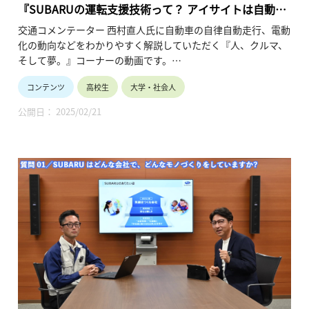
『SUBARUの運転支援技術って？ アイサイトは自動運
転技術になる？ （聴く編 第2回）』
交通コメンテーター 西村直人氏に自動車の自律自動走行、電動
化の動向などをわかりやすく解説していただく『人、クルマ、
そして夢。』コーナーの動画です。
（株）SUBARUが目指す「2030年・死亡交通事故ゼロ」達成に
コンテンツ
高校生
大学・社会人
向けた高度な運転支援技術の“今”と“将来”について深掘するシ
リーズの第3弾。
公開日： 2025/02/21
運転支援技術の内容とその重要性、運転支援技術群「アイサイ
ト」の開発のきっかけ等について解説しています。（令和7年2
月公開、21分31秒）