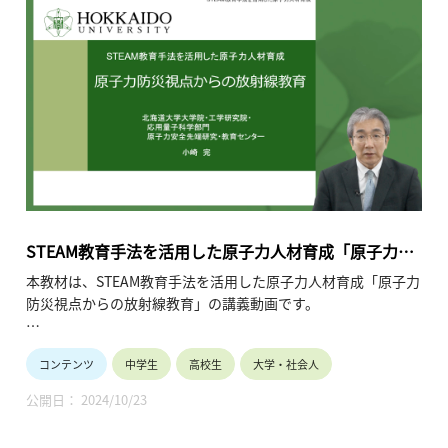
・講師名、講師所属：実施代表者 小林 国之（北海道大学大学
院農学研究院）
※所属・役職は収録当時のものです。
・動画の長さ： 各回 15分〜90分程度（※動画7本）
STEAM教育手法を活用した原子力人材育成「原子力防
災視点からの放射線教育」
本教材は、STEAM教育手法を活用した原子力人材育成「原子力
防災視点からの放射線教育」の講義動画です。
本講義では、主に、これから教育に携わる方や、原子力防災に
コンテンツ
中学生
高校生
大学・社会人
関心がある方に向けて、（１）放射線・放射能の基礎、（２）
放射線被ばくの基礎、（３）原子力発電所の放射能と放射線被
公開日： 2024/10/23
ばく、（４）原子力防災、についてご説明します。放射線や原
子力に関する正しい知識を元に、教育における原子力防災につ