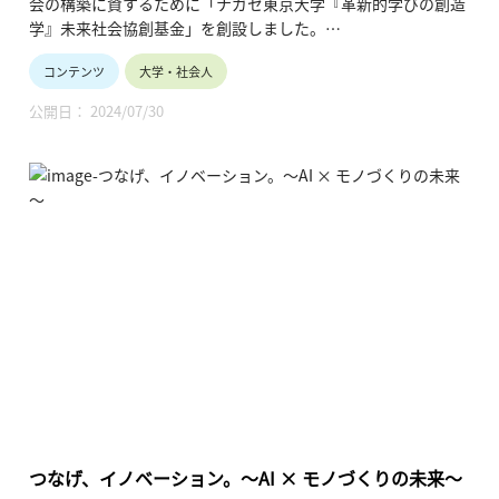
会の構築に資するために「ナガセ東京大学『革新的学びの創造
学』未来社会協創基金」を創設しました。
コンテンツ
大学・社会人
第2回シンポジウムでは学ぶ側に焦点を当て、「学びのプロセ
ス」並びに「学びの環境」に関する先端研究および事例をご紹
公開日： 2024/07/30
介します。
・講師名、講師所属：栗田 佳代子、東京大学大学総合教育研
究センター 教授・副センター長 兼 高等教育推進部門長
※所属・役職は登壇当時のものです。
・動画の長さ：18:20
・シリーズ名：2022年度「革新的学びの創造学寄付講座シン
ポジウム第2回「学びのプロセス」」
つなげ、イノベーション。～AI × モノづくりの未来～