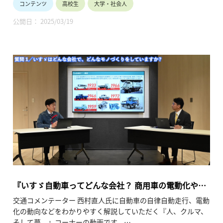
コンテンツ
高校生
大学・社会人
いすゞ自動車（株）がどのような取り組みを行っているかを紐
解く、シリーズ動画『商用車ならではの電動化と自動化技術』
公開日： 2025/03/19
の第2弾。
商用車のカーボンニュートラル・電動化技術の特徴、カーボン
ニュートラル化・自動運転技術の普及が及ぼす社会的な影響な
どについて解説しています。（令和7年2月公開、40分42秒）
『いすゞ自動車ってどんな会社？ 商用車の電動化や自
動化とは？ （聴く編 第1回）』
交通コメンテーター 西村直人氏に自動車の自律自動走行、電動
化の動向などをわかりやすく解説していただく『人、クルマ、
そして夢。』コーナーの動画です。