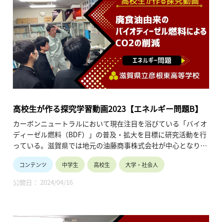
高校生が作る探究学習動画2023【エネルギー問題B】
カーボンニュートラルにおいて現在注目を浴びている「バイオ
ディーゼル燃料（BDF）」の普及・拡大を目標に研究活動を行
っている。滋賀県では地元の油藤商事株式会社が中心となり，
企業の事業所や工場，飲食店，公共団体等から出る廃食油を回
コンテンツ
中学生
高校生
大学・社会人
収しBDFを生産するシステムが出来ている。このように，本県
はBDFの生産活動が全国の中でも盛んな県である。一方で，多
公開日： 2024/04/16
くの家庭では，BDFや廃食油リサイクルに関する認識は低く，
廃食油は廃棄されている。そこで，私たちは，本校で生徒や先
生に向けてBDFに関する啓蒙活動を行い，廃食油回収の運動を
行っている。各HRにはポスターを掲示し，作成したBDFに関