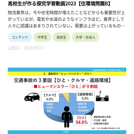
高校生が作る探究学習動画2023【住環境問題B】
物流業界は，今や在宅時間が増えたことなどからも重要性が上
がっているが，電気や水道のようなインフラほど，業界として
人々に認識はあまりされていない。需要は上がっているもの
の，ドライバーの勤務時間や働き手の減少など２０２４年問題
コンテンツ
中学生
高校生
大学・社会人
として近年は話題に上がっている。物流の大手企業ロジスティ
ード株式会社と連携をし，物流の２０２４年問題解決に向けて
公開日： 2024/05/17
の取り組みができないか検討した。
検討の結果，物流は業界だけの問題ではなく，一般の人々も関
係すべき事柄であるため，再配達を減らすための協力や宅配ボ
ックス設置を訴えかけることが重要であるという認識に至っ
た。そこで「段ボールトリビ案」というプロジェクトを考え
た。宅配に使用される段ボール箱に，物流に関する豆知識や宅
配ボックス設置を訴えるシールや印刷を施すことで，物流問題
に対する消費者の認識を高めるものである。荷物を受け取った
人の興味を引くイラストやデザイン案を考案し，物流関係の企
業７社に協力を要請し，実現に向けて活動している。