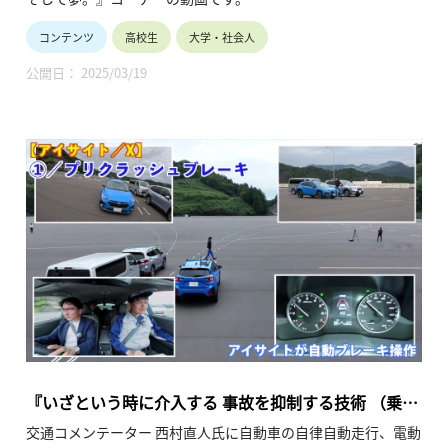
社会インフラとして様々な課題解決への対応が求められる中、
コンテンツ
高校生
大学・社会人
いすゞ自動車（株）がどのような取り組みを行っているかを紐
解く、シリーズ動画『商用車ならではの電動化と自動化技術』
公開日： 2025/03/19
の第1弾。
いすゞのモノづくりの考え方、電動化車両・自動運転技術を築
き上げる上で大切にしていること、商用車の自動運転技術の特
徴などに焦点を当てています。（令和7年2月公開、28分23
秒）
『いざという時に介入する 事故を抑制する技術 （乗る
編 第2回）』
交通コメンテーター 西村直人氏に自動車の自律自動走行、電動