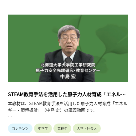
習材があるのか、について説明します。
ぜひ、皆様の学びにお役立てください。
・講師名、講師所属：熊野 善介（静岡大学）
※所属・役職は収録当時のものです。
・動画の長さ： 1時間2分（※動画3本）
STEAM教育手法を活用した原子力人材育成「エネルギ
ー・環境概論」
本教材は、STEAM教育手法を活用した原子力人材育成「エネル
ギー・環境概論」（中島 宏）の講義動画です。
本講義では、（１）エネルギーの基礎、（２）エネルギーに関
コンテンツ
中学生
高校生
大学・社会人
する課題と対策について、（３）エネルギーと環境問題につい