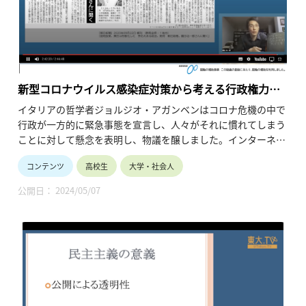
・シリーズ名：2013年度「五月祭公開講座 2013」
新型コロナウイルス感染症対策から考える行政権力の
問題
イタリアの哲学者ジョルジオ・アガンベンはコロナ危機の中で
行政が一方的に緊急事態を宣言し、人々がそれに慣れてしまう
ことに対して懸念を表明し、物議を醸しました。インターネッ
ト用語で言うところの「炎上」が起こり、世界中の哲学研究者
コンテンツ
高校生
大学・社会人
がアガンベンを非難しています。しかし、アガンベンの指摘に
は極めて重要な論点が含まれています。この講義ではアガンベ
公開日： 2024/05/07
ンの論考を紹介しながら、行政権力のあり方について考えてい
こうと思います。
・時間割 ：03:18 この講座について
05:26 講義
・講師名、講師所属：國分 功一郎、東京大学教養学部 准教授
※所属・役職は登壇当時のものです。
・動画の長さ：2:46:48