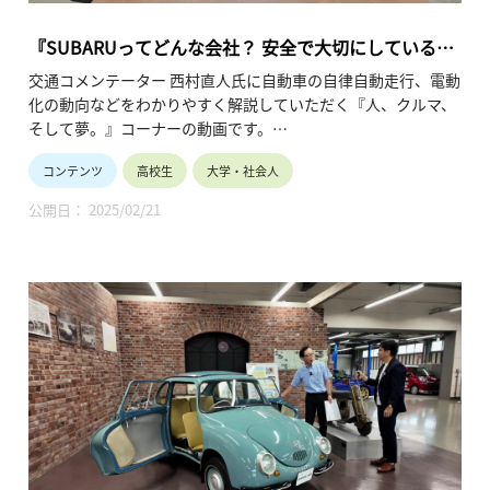
『SUBARUってどんな会社？ 安全で大切にしていると
ころは？ （聴く編 第１回）』
交通コメンテーター 西村直人氏に自動車の自律自動走行、電動
化の動向などをわかりやすく解説していただく『人、クルマ、
そして夢。』コーナーの動画です。
（株）SUBARUが目指す「2030年・死亡交通事故ゼロ」達成に
コンテンツ
高校生
大学・社会人
向けた高度な運転支援技術の“今”と“将来”について深掘するシ
リーズの第2弾。
公開日： 2025/02/21
SUBARUのモノづくりの考え方、「安全」を築き上げる上で大
切にしている点を紹介しています。（令和7年2月公開、22分
18秒）