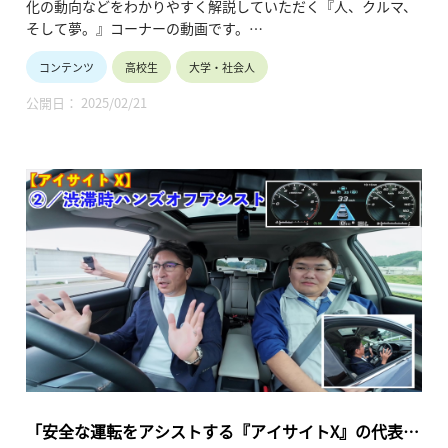
化の動向などをわかりやすく解説していただく『人、クルマ、
そして夢。』コーナーの動画です。
（株）SUBARUが目指す「2030年・死亡交通事故ゼロ」達成に
コンテンツ
高校生
大学・社会人
向けた高度な運転支援技術の“今”と“将来”について深掘するシ
リーズの第5弾（最終回）。
公開日： 2025/02/21
「アイサイト」の機能・特長などを解説している他、同社開発
者から高校生へのメッセージもお届けしています。（令和7年2
月公開、31分40秒）
「安全な運転をアシストする『アイサイトX』の代表機