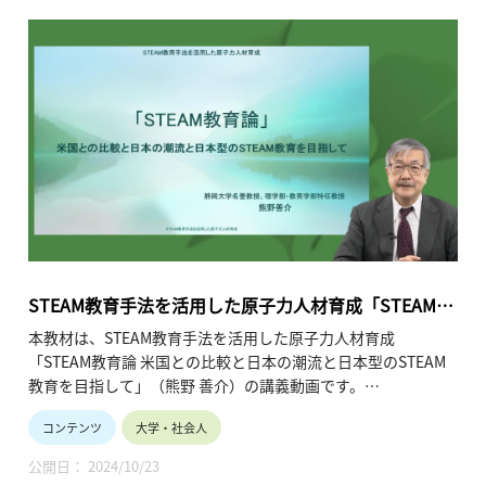
いて自ら考えて頂くことを目的としています。
ぜひ、皆様の学びにお役立てください。
・講師名、講師所属：小崎完（北海道大学大学院 工学研究院
応用量子科学部門 原子力安全先端研究・教育センター）
※所属・役職は収録当時のものです。
・動画の長さ： 1時間52分（※動画5本)
STEAM教育手法を活用した原子力人材育成「STEAM教
育論 米国との比較と日本の潮流と日本型のSTEAM教育
本教材は、STEAM教育手法を活用した原子力人材育成
を目指して」
「STEAM教育論 米国との比較と日本の潮流と日本型のSTEAM
教育を目指して」（熊野 善介）の講義動画です。
コンテンツ
大学・社会人
本講義では、なぜSTEAM教育が必要なのか、なぜエネルギー環
境教育論にSTEAM教育論を組み合わせるとよいのか、学校教員
公開日： 2024/10/23
としてSTEAM教育をどう組み込んでいくとよいのか、どんな学