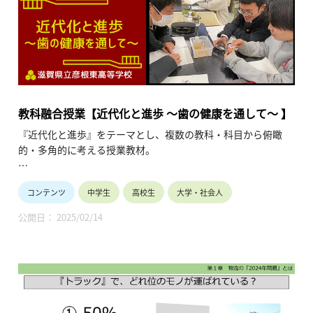
「概要説明」、授業にて使用した「指導案」、「生徒プリン
情 報：偽情報、情報の伝わり方
ト」、および授業後に実施した講演会にて使用された「プレゼ
ン資料」である。
本HPに登録している資料は、授業全体が把握できるような
貴校にて同様の授業を実施される場合、掲載した資料の2次利
「概要説明」、授業にて使用した「指導案」、「生徒プリン
用は可能である。加えて、下記まで連絡があれば、本校が実際
ト」および「配布資料プリント」である。
に授業にて資料したプレゼンテーションファイルを提供するこ
貴校にて同様の授業を実施される場合、掲載した資料の2次利
とができる。
用は可能である。加えて、下記まで連絡があれば、本校が実際
教科融合授業【近代化と進歩 ～歯の健康を通して～ 】
≪連絡先≫ 滋賀県立彦根東高等学校GSI推進課 教科融
に授業にて資料したプレゼンテーションファイルを提供するこ
合授業担当者
『近代化と進歩』をテーマとし、複数の教科・科目から俯瞰
とができる。
℡ 0749(22)4800 hikonehg-
的・多角的に考える授業教材。
≪連絡先≫ 滋賀県立彦根東高等学校GSI推進課 教科融
h.ssh@pref-shiga.ed.jp
合授業担当者
近代化することによってAIなど人類にとって有益なところばか
℡ 0749(22)4800 hikonehg-
コンテンツ
中学生
高校生
大学・社会人
りに焦点が当たりがちだが、実際AIが進歩しすぎることで人類
h.ssh@pref-shiga.ed.jp
にとって脅威になりうると警鐘を鳴らす学者もいる。物事に
公開日： 2025/02/14
は、メリット・デメリットの両方を考えることが大切であり、
今回の教科融合授業の『近代化と進歩～歯と健康を通して～』
では、歯の歯科教育を通して、生徒に近代化におけるメリッ
ト・デメリットを考えさせた。
本授業での各教科・科目の学習内容は以下の通りである。