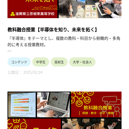
教科融合授業【半導体を知り、未来を拓く】
『半導体』をテーマとし、複数の教科・科目から俯瞰的・多角
的に考える授業教材。
私たちの生活は、スマホ、ＰＣおよびタブレット端末をはじめ
コンテンツ
中学生
高校生
大学・社会人
多くの電子機器にあふれ、これらの機器をなしでは考えられな
いものとなっている。これらの機器の基本構成部品が、半導体
公開日： 2025/02/14
素子である。これまででは全く想像もつかない物にまで半導体
が使われ、私たちの生活を快適にしている。今回の教科融合授
業では、この「半導体」をテーマに掲げ、『半導体を知り、未
来を拓く』という教科融合授業を実施した。
現在、高校における半導体学習については、多様なアプローチ
がある。この教科融合授業では、それぞれが有機的に結びつ
き、自然な繋がりのもと融合することに力点を置いて授業構成
を行った。基本的な知識の習得から、半導体を身近に感じる実
験、さらにはこれからの半導体など、自然科学と社会科学の両