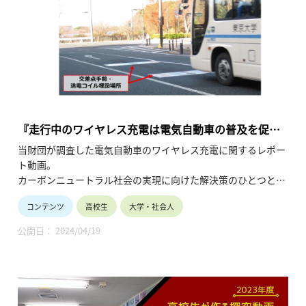
・シリーズ名：2021年度「高校生と大学生のための金曜特別
講座」
『走行中のワイヤレス充電は電気自動車の普及を促進
するか？』
当財団が調査した電気自動車のワイヤレス充電に関するレポー
ト動画。
カーボンニュートラル社会の実現に向けた解決策のひとつとさ
れている電気自動車の普及の現状や課題を整理しながら、”長
コンテンツ
高校生
大学・社会人
時間充電”問題の解消に向けた取組を解説しています。
（令和6年4月公開、17分31秒）
公開日： 2024/04/19