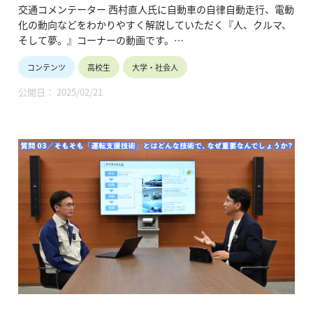
能 （乗る編 第１回）」
交通コメンテーター 西村直人氏に自動車の自律自動走行、電動
化の動向などをわかりやすく解説していただく『人、クルマ、
そして夢。』コーナーの動画です。
（株）SUBARUが目指す「2030年・死亡交通事故ゼロ」達成に
コンテンツ
高校生
大学・社会人
向けた高度な運転支援技術の“今”と“将来”について深掘するシ
リーズの第4弾。
公開日： 2025/02/21
運転支援技術群「アイサイト」とその最新世代「アイサイト
X」の機能・特長などについて、SUBARUのテストコースでの
試乗の模様を交え紹介しています。（令和7年2月公開、20分
28秒）