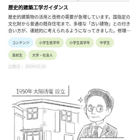
歴史的建築工学ガイダンス
歴史的建築物の活用と改修の需要が急増しています。国指定の
文化財から普通の既存住宅まで、多様な「古い建物」との付き
合い方が、連続的に考えられるようになってきました。修理・
活用・増改築をする際には、構造・防火・省エネなど様々な分
コンテンツ
小学生低学年
小学生高学年
中学生
野との共同、更に現代的デザインとの融合などが求められま
す。この講義のターゲットは、歴史的建築工学の基礎的な知
高校生
大学・社会人
識・最新の動向に関する情報を当該分野の専門家をお招きして
学び、議論しすることです。
公開日： 2024/02/22
・時間割 ：00:05 イントロダクション
02:31 この講義の概
要
・講師名、講師所属：藤田 香織、東京工学系研究科
※所属・役職は登壇当時のものです。
・動画の長さ：1:21:30
・シリーズ名：2020年度開講 歴史的建築工学