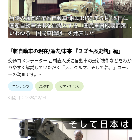
「軽自動車の現在/過去/未来 『スズキ歴史館』編」
交通コメンテーター 西村直人氏に自動車の最新技術などをわか
りやすく解説していただく『人、クルマ、そして夢。』コーナ
ーの動画です。
「軽自動車」をテーマに、そのクルマ作りやモデルラインナッ
コンテンツ
高校生
大学・社会人
プと特徴などについて掘り下げる全５回の3回目。
「スズキ歴史館」を訪ね、同社の創業から現在に至るまでの間
公開日： 2023/12/04
で生み出された特徴的な製品や技術を紹介します。
（令和5年11月公開、10分37秒）