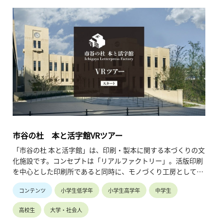
ら、思考力・想像力を育めるような設計となっております。
ぜひ本サイトを授業やご家庭でご活用していただき、銅の面白
さについて語り合うきっかけとして、お役立ていただければ嬉
しく存じます。
【所要時間】30分程度
【お問い合わせ】ＪＸ金属株式会社 ＥＳＧ推進部
esg_promotion@jx-nmm.com
市谷の杜 本と活字館VRツアー
「市谷の杜 本と活字館」は、印刷・製本に関する本づくりの文
化施設です。コンセプトは「リアルファクトリー」。活版印刷
を中心とした印刷所であると同時に、モノづくり工房として、
印刷の美しさや奥深さ、楽しさを体感できます。「市谷の杜 本
コンテンツ
小学生低学年
小学生高学年
中学生
と活字館VRツアー」は、そんな館内の様子を、オンラインでお
楽しみいただくことができるバーチャルツアーです。
高校生
大学・社会人
内容についてのお問い合わせは下記ページよりお願いいたしま