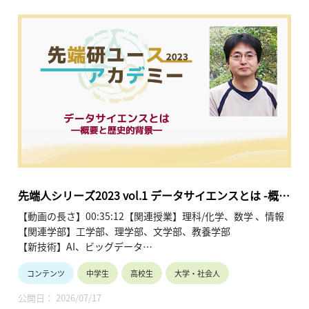
先端人シリーズ2023 vol.1 データサイエンスとは -概要
と歴史的背景-
【動画の長さ】00:35:12【関連授業】理科/化学、数学 、情報
【関連学部】工学部、理学部、文学部、教養学部
【新技術】AI、ビッグデータ
コンテンツ
中学生
高校生
大学・社会人
講師：上田宏生
公開日： 2026/07/17
コンピュータや人工知能（AI）をはじめとする情報技術は、私