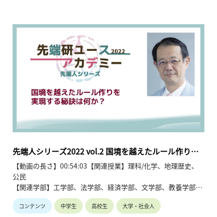
たちの生活を劇的に効率化し、現代社会の不可欠な基盤となっ
ています。1930年代に誕生した計算機科学は、インターネット
の普及や「ビッグデータ解析」の登場などを経て飛躍的に発展
してきました。また、このような圧倒的な計算資源を背景に進
化した深層学習（ディープラーニング）や大規模言語モデル
（ChatGPTなど）は、人間特有と思われていた「抽象的な概念
の理解」すらも可能にしつつあります。これにより、AIが人類
の知能を超える「シンギュラリティ」の議論が現実味を帯びて
きています。技術が指数関数的なスピードで進歩する中、最新
のAIは人間に寄り添うような振る舞いを見せるようになり、
「AIは意識を持つのか」・「そもそも人間の意識や自由意志と
は何なのか」といった哲学的な問いも注目を集めています。本
講義は、データサイエンスの歴史と技術的背景を解き明かしな
がら、人間と人工知能の関係性がますます変化するこれからの
先端人シリーズ2022 vol.2 国境を越えたルール作りを
世界を私たちがどう捉えていくべきかについて深い示唆を提示
実現する秘訣は何か？
【動画の長さ】00:54:03【関連授業】理科/化学、地理歴史、
しています。
公民
【関連学部】工学部、法学部、経済学部、文学部、教養学部
コンテンツ
中学生
高校生
大学・社会人
講師：玉井克哉