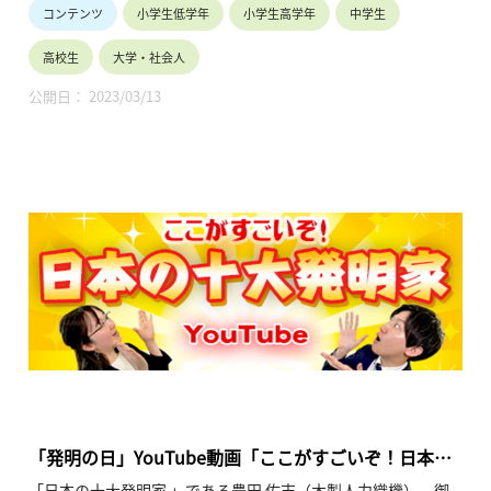
コンテンツ
小学生低学年
小学生高学年
中学生
（https://www.jpo.go.jp/news/koho/document/manga_chiz
ai/all_201711.pdf）
高校生
大学・社会人
公開日： 2023/03/13
「発明の日」YouTube動画「ここがすごいぞ！日本の
十大発明家」
「日本の十大発明家 」である豊田 佐吉（木製人力織機）、御