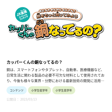
カッパーくんの銅なってるの？
銅は、スマートフォンやタブレット、自動車、医療機器など、
日常生活に関わる製品の必要不可欠な材料として使用されてお
り、今後も様々な業界・分野における最新技術の開発に活用さ
れるであろう資源です。
コンテンツ
小学生低学年
小学生高学年
本サイトは、「学ぶ」「楽しむ」「参加する」という３つのコ
ンセプトを元に、こども達が楽しみながら銅について学習でき
公開日： 2023/03/13
るクイズやゲーム形式のコンテンツで構成されており、単なる
知識の習得に留まらず、サイト内で学んだ知識を活用しなが