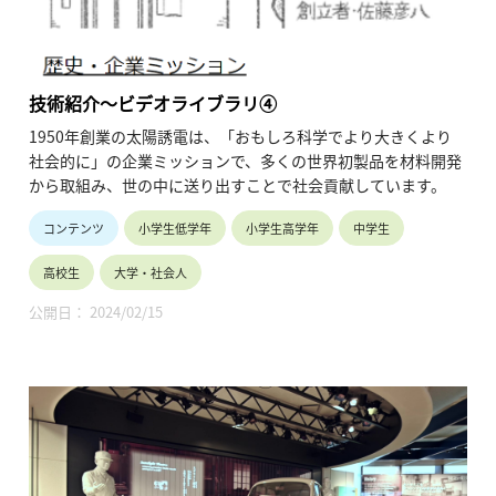
技術紹介～ビデオライブラリ④
1950年創業の太陽誘電は、「おもしろ科学でより大きくより
社会的に」の企業ミッションで、多くの世界初製品を材料開発
から取組み、世の中に送り出すことで社会貢献しています。
コンテンツ
小学生低学年
小学生高学年
中学生
高校生
大学・社会人
公開日： 2024/02/15