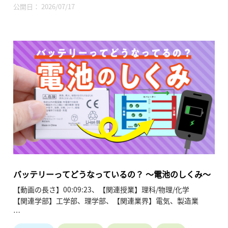
公開日： 2026/07/17
科学技術はしばしば社会に大きな変革をもたらし、時には世界
規模で大きな影響をもたらすこともあります。フリッツ・ハー
バーの発明した「ハーバー・ボッシュ法」は、「空気からパン
を作る」とも言われるようにアンモニアの合成によって枯渇し
つつあった肥料資源の問題を解決し、食糧問題の解決に大きく
貢献した技術として知られています。他方、ハーバー・ボッシ
ュ法は弾薬の大量生産をも可能にし、これは第一次世界大戦に
おける「総力戦」へつながりました。現代においては、米中冷
戦やウクライナ侵攻をきっかけに経済安全保障の問題が新たに
存在感を強めてきています。世界情勢は今後もめまぐるしく変
化することが予想される中、グローバルな枠組みにおいてどの
ように世界を捉えていくべきかについて示唆を提示していま
す。
バッテリーってどうなっているの？ ～電池のしくみ～
【動画の長さ】00:09:23、【関連授業】理科/物理/化学
【関連学部】工学部、理学部、【関連業界】電気、製造業
私たちの生活に欠かすことができないスマートフォンが，コン