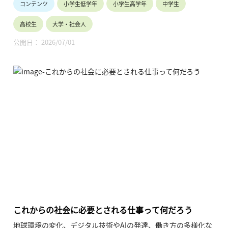
コンテンツ
小学生低学年
小学生高学年
中学生
セントにつながなくても使用できるのはなぜでしょうか？その
理由はリチウムイオン電池という電気を貯められるバッテリー
高校生
大学・社会人
を使用しているからです。
電池の歴史や電池の材料を使った実験の様子などから，電池の
公開日： 2026/07/01
しくみを見てみましょう。
【撮影協力：高純度化学研究所 ケミカルネットワーク】
電気学会社会連携委員会HP「動画を使おう」：
https://renkei.iee.jp/video
相談窓口の連絡先：「お問合せ」
https://renkei.iee.jp/9c74c00a470063e0ec6ec47eba409649
これからの社会に必要とされる仕事って何だろう
地球環境の変化、デジタル技術やAIの発達、働き方の多様化な