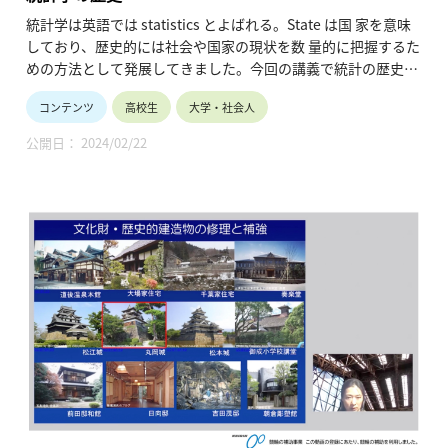
統計学は英語では statistics とよばれる。State は国 家を意味
しており、歴史的には社会や国家の現状を数 量的に把握するた
めの方法として発展してきました。今回の講義で統計の歴史に
ついて哲学的に話したいと思います。
コンテンツ
高校生
大学・社会人
・時間割 ：00:04 この講座について
00:47 講義
公開日： 2024/02/22
・講師名、講師所属：竹村 彰通、東京大学工学系研究科
※所属・役職は登壇当時のものです。
・動画の長さ：1:23:59
・シリーズ名：2014年度「数学ー革新の歴史と伝統の力（学
術俯瞰講義）」