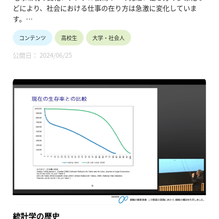
どにより、社会における仕事の在り方は急激に変化していま
す。
持続可能な社会に向けて、これからの社会に必要とされる仕事
コンテンツ
高校生
大学・社会人
とはどのようなものでしょうか。
公開日： 2024/06/25
統計学の歴史