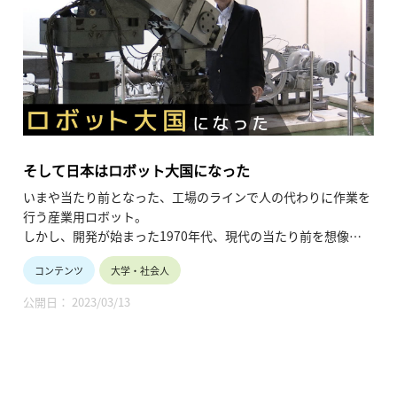
そして日本はロボット大国になった
いまや当たり前となった、工場のラインで人の代わりに作業を
行う産業用ロボット。
しかし、開発が始まった1970年代、現代の当たり前を想像す
ることは難しく、ロボット開発は亜流だともいわれました。
コンテンツ
大学・社会人
ただ、ロボットの未来を信じ研究を続けた開発者たちのおかげ
で、今日の当たり前が実現したのです。
公開日： 2023/03/13
産業用ロボットの礎、ここにあり。