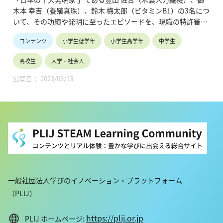
木本 幸吉（養殖真珠）、鈴木 梅太郎（ビタミンB1）の3名につ
いて、その功績や発明に至ったエピソードを、現職の特許審査
官より紹介する内容となっています。
コンテンツ
小学生低学年
小学生高学年
中学生
出典：特許庁ウェブサイト
（https://www.jpo.go.jp/introduction/rekishi/hatsumei.htm
高校生
大学・社会人
l）
公開日： 2023/03/13
一般社団法人学びのイノベーション・プラットフォーム
（PLIJ）
https://plij.or.jp
PLIJ ホームページ: