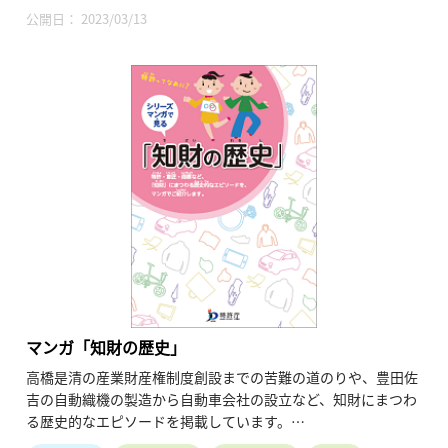
す。
公開日： 2023/03/13
https://ichigaya-letterpress.jp/contact/inquiry/input
マンガ「知財の歴史」
高橋是清の産業財産権制度創設までの苦難の道のりや、豊田佐
吉の自動織機の製造から自動車会社の設立など、知財にまつわ
る歴史的なエピソードを掲載しています。
出典：特許庁ウェブサイト