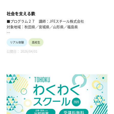
し、当地域に所在し活躍している様々な分野の企業や団体とを
繋ぐ出前授業です。学問の面白さ・楽しさに触れつつ、地元の
企業や団体の活動内容に触れることで、地元の地域社会・産業
社会を支える鉄
の理解を深めると共に、将来の選択肢の参考としてもらうこと
■プログラム２７ 講師：JFEスチール株式会社
を目的とします。
対象地域：秋田県／宮城県／山形県／福島県
【テーマ】
リアル体験
高校生
社会を支える鉄
公開日： 2026/04/01
【内容】
鉄という元素は鉄鋼製品として、様々な用途で私たちの暮らし
を支えている。社会における具体的な用途、化学反応などをフ
ル活用した製造方法、更に進化し続ける鉄鋼製品について紹介
する。
【TOHOKUわくわくスクール】主催：公益財団法人東北活性化
研究センター（https://www.kasseiken.jp/）
東北6県ならびに新潟県の小学生・中学生・高校生を対象と
し、当地域に所在し活躍している様々な分野の企業や団体とを
繋ぐ出前授業です。学問の面白さ・楽しさに触れつつ、地元の