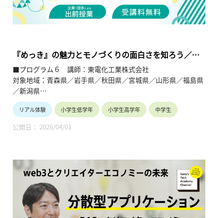
の理解を深めると共に、将来の選択肢の参考としてもらうこと
を目的とします。
『めっき』の魅力とモノづくりの面白さを知ろう／
SDGsへの関わり方について考えてみよう
■プログラム６ 講師：東電化工業株式会社
対象地域：青森県／岩手県／秋田県／宮城県／山形県／福島県
／新潟県
リアル体験
小学生低学年
小学生高学年
中学生
【テーマ】
・めっきの魅力とモノづくりの面白さを知ろう
公開日： 2026/04/01
・ＳＤＧｓへの関わり方について考えてみよう
【内容】
・めっき自動装置の見学と、完全手作業の組立加工の紹介を通
して、モノづくりの面白さと製造業について理解を深めてもら
う。
・当社でのＳＤＧｓの取り組みを紹介し、自分たちでできるこ
とも考えてもらう。