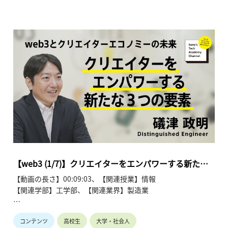
このシリーズでは、礒津 政明が「web3とクリエイターエコノ
ミーの未来」と題し、全7回にわたって解説します。
●web3とクリエイターエコノミーの未来~礒津 政明【Sony’s
Tech Academy Channel】
https://www.youtube.com/playlist?
list=PLT57hSt26YAz75U58g8D_Q4RfgzgPEFkx
第1回 クリエイターをエンパワーする新たな３つの要素
第2回 ビットコイン：分散型台帳、暗号技術、ウォレット
第3回 ビットコイン：トランザクションの発行/承認、ブロッ
クチェーン
第4回 イーサリアム：スマートコントラクト、EVM、コンセ
ンサス
【web3 (1/7)】クリエイターをエンパワーする新たな
第5回 イーサリアム：スケーラビリティ、レイヤー２、
３つの要素 | 礒津 政明
【動画の長さ】00:09:03、【関連授業】情報
Soneium
【関連学部】工学部、【関連業界】製造業
第6回 分散型アプリケーション：NFT、ゲーム、DePIN
第7回 分散型アプリケーション：DAO、クリエイターエコノ
Sony's Tech Academy Channelでは、ソニーのエンジニア
ミー
コンテンツ
高校生
大学・社会人
が、私たちの生活の中で活用されているテクノロジーについ