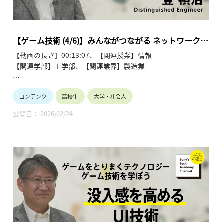
第2回 「リアルを追及 コンピュータグラフィックス最前線」
第3回 「没入感を高める UI技術」
第4回 「みんながつながる ネットワーク技術」
第5回 「ゲームはどうやって作るのか ゲーム制作の技術」
【ゲーム技術 (4/6)】みんながつながる ネットワーク技
第6回 「拡がるゲーム技術 ゲーム技術の今後」
術 (4/6)～ 豊 禎治
【動画の長さ】00:13:07、【関連授業】情報
【関連学部】工学部、【関連業界】製造業
Sony's Tech Academy Channelでは、ソニーのエンジニア
コンテンツ
高校生
大学・社会人
が、私たちの生活の中で活用されているテクノロジーについ
て、基礎から最新情報までわかりやすくお伝えします。
公開日： 2026/02/24
このシリーズでは、豊 禎治が「ゲームをとりまくテクノロジ
ー ゲーム技術を学ぼう」と題し、全6回にわたって解説しま
す。
●ゲームをとりまくテクノロジー ゲーム技術を学ぼう ～豊
禎治～ 【Sony’s Tech Academy Channel】
https://www.youtube.com/playlist?
list=PLT57hSt26YAwVCX6Z9ahDumu2VdoNN8ec