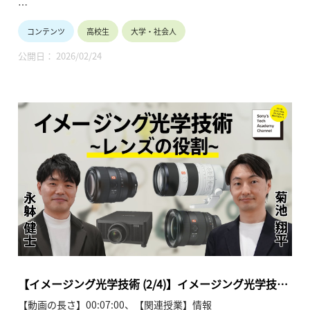
Sony's Tech Academy Channelでは、ソニーのエンジニア
コンテンツ
高校生
大学・社会人
が、私たちの生活の中で活用されているテクノロジーについ
て、基礎から最新情報までわかりやすくお伝えします。
公開日： 2026/02/24
このシリーズでは、菊池 翔平と永躰 健士が「イメージング光
学技術」と題し、全4回にわたって解説します。
●イメージング光学技術~菊池 翔平、永躰 健士、西川 純
【Sony’s Tech Academy Channel】
https://www.youtube.com/playlist?
list=PLT57hSt26YAznc7b0ouFYE3mGIpxhQXK2
第1回「光学製品の歴史と光学設計の役割」
第2回「レンズの役割」
第3回「収差とは」
第4回「光学設計を支えるシミュレーション技術や評価指標/レ
ンズの進化」
【イメージング光学技術 (2/4)】イメージング光学技術
(2/4) 菊池 翔平、永躰 健士、西川 純
【動画の長さ】00:07:00、【関連授業】情報