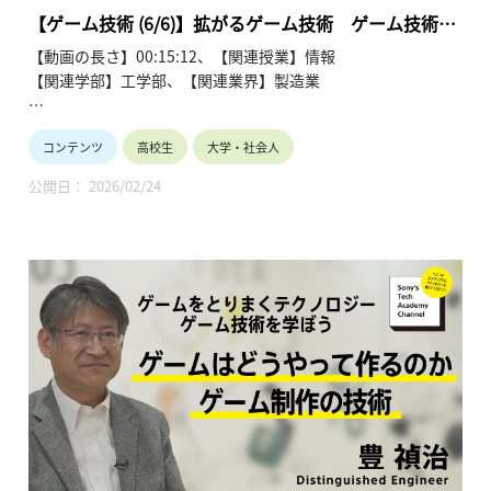
【ゲーム技術 (6/6)】拡がるゲーム技術 ゲーム技術の
今後 (6/6)～ 豊 禎治
【動画の長さ】00:15:12、【関連授業】情報
【関連学部】工学部、【関連業界】製造業
Sony's Tech Academy Channelでは、ソニーのエンジニア
コンテンツ
高校生
大学・社会人
が、私たちの生活の中で活用されているテクノロジーについ
て、基礎から最新情報までわかりやすくお伝えします。
公開日： 2026/02/24
このシリーズでは、豊 禎治が「ゲームをとりまくテクノロジ
ー ゲーム技術を学ぼう」と題し、全6回にわたって解説しま
す。
●ゲームをとりまくテクノロジー ゲーム技術を学ぼう ～豊
禎治～ 【Sony’s Tech Academy Channel】
https://www.youtube.com/playlist?
list=PLT57hSt26YAwVCX6Z9ahDumu2VdoNN8ec
第1回 「ゲームはどう動いているのか ゲームの仕組み」
第2回 「リアルを追及 コンピュータグラフィックス最前線」
第3回 「没入感を高める UI技術」