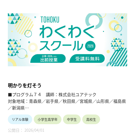
明かりを灯そう
■プログラム７４ 講師：株式会社ユアテック
対象地域：青森県／岩手県／秋田県／宮城県／山形県／福島県
／新潟県
リアル体験
小学生高学年
中学生
高校生
【テ ー マ】
明かりを灯そう
公開日： 2026/04/01