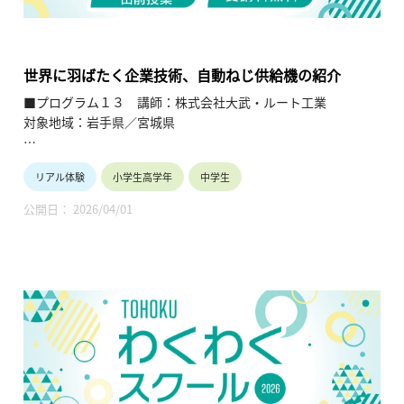
企業や団体の活動内容に触れることで、地元の地域社会・産業
の理解を深めると共に、将来の選択肢の参考としてもらうこと
を目的とします。
世界に羽ばたく企業技術、自動ねじ供給機の紹介
■プログラム１３ 講師：株式会社大武・ルート工業
対象地域：岩手県／宮城県
【テーマ】
リアル体験
小学生高学年
中学生
世界に羽ばたく企業技術、自動ねじ供給機の紹介
公開日： 2026/04/01
【内容】
電子、電気、自動車産業の大量生産を支える自動ねじ供給機の
紹介。
【TOHOKUわくわくスクール】主催：公益財団法人東北活性化
研究センター（https://www.kasseiken.jp/）
東北6県ならびに新潟県の小学生・中学生・高校生を対象と
し、当地域に所在し活躍している様々な分野の企業や団体とを
繋ぐ出前授業です。学問の面白さ・楽しさに触れつつ、地元の
企業や団体の活動内容に触れることで、地元の地域社会・産業