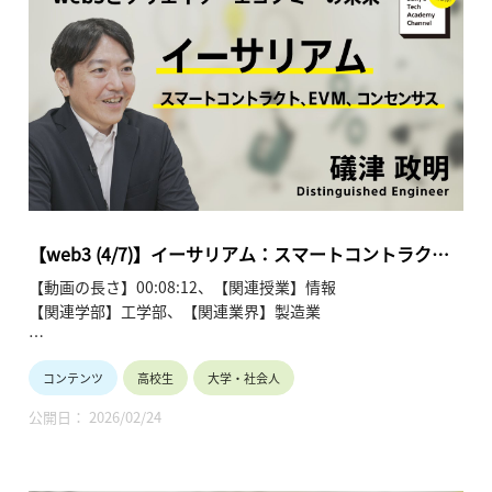
●web3とクリエイターエコノミーの未来~礒津 政明【Sony’s
Tech Academy Channel】
https://www.youtube.com/playlist?
list=PLT57hSt26YAz75U58g8D_Q4RfgzgPEFkx
第1回 クリエイターをエンパワーする新たな３つの要素
第2回 ビットコイン：分散型台帳、暗号技術、ウォレット
第3回 ビットコイン：トランザクションの発行/承認、ブロッ
クチェーン
第4回 イーサリアム：スマートコントラクト、EVM、コンセ
ンサス
【web3 (4/7)】イーサリアム：スマートコントラク
第5回 イーサリアム：スケーラビリティ、レイヤー２、
ト、EVM、コンセンサス | 礒津 政明
【動画の長さ】00:08:12、【関連授業】情報
Soneium
【関連学部】工学部、【関連業界】製造業
第6回 分散型アプリケーション：NFT、ゲーム、DePIN
第7回 分散型アプリケーション：DAO、クリエイターエコノ
Sony's Tech Academy Channelでは、ソニーのエンジニア
ミー
コンテンツ
高校生
大学・社会人
が、私たちの生活の中で活用されているテクノロジーについ
て、基礎から最新情報までわかりやすくお伝えします。
公開日： 2026/02/24
このシリーズでは、礒津 政明が「web3とクリエイターエコノ
ミーの未来」と題し、全7回にわたって解説します。