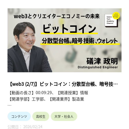
ミーの未来」と題し、全7回にわたって解説します。
●web3とクリエイターエコノミーの未来~礒津 政明【Sony’s
Tech Academy Channel】
https://www.youtube.com/playlist?
list=PLT57hSt26YAz75U58g8D_Q4RfgzgPEFkx
第1回 クリエイターをエンパワーする新たな３つの要素
第2回 ビットコイン：分散型台帳、暗号技術、ウォレット
第3回 ビットコイン：トランザクションの発行/承認、ブロッ
クチェーン
第4回 イーサリアム：スマートコントラクト、EVM、コンセ
ンサス
【web3 (2/7)】ビットコイン：分散型台帳、暗号技
第5回 イーサリアム：スケーラビリティ、レイヤー２、
術、ウォレット | 礒津 政明
【動画の長さ】00:09:29、【関連授業】情報
Soneium
【関連学部】工学部、【関連業界】製造業
第6回 分散型アプリケーション：NFT、ゲーム、DePIN
第7回 分散型アプリケーション：DAO、クリエイターエコノ
Sony's Tech Academy Channelでは、ソニーのエンジニア
ミー
コンテンツ
高校生
大学・社会人
が、私たちの生活の中で活用されているテクノロジーについ
て、基礎から最新情報までわかりやすくお伝えします。
公開日： 2026/02/24