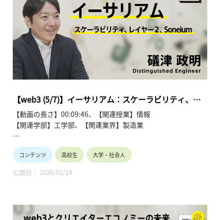
https://www.youtube.com/playlist?
list=PLT57hSt26YAz75U58g8D_Q4RfgzgPEFkx
第1回 クリエイターをエンパワーする新たな３つの要素
第2回 ビットコイン：分散型台帳、暗号技術、ウォレット
第3回 ビットコイン：トランザクションの発行/承認、ブロッ
クチェーン
第4回 イーサリアム：スマートコントラクト、EVM、コンセ
ンサス
【web3 (5/7)】イーサリアム：スケーラビリティ、レ
第5回 イーサリアム：スケーラビリティ、レイヤー２、
イヤー２、Soneium | 礒津 政明
【動画の長さ】00:09:46、【関連授業】情報
Soneium
【関連学部】工学部、【関連業界】製造業
第6回 分散型アプリケーション：NFT、ゲーム、DePIN
第7回 分散型アプリケーション：DAO、クリエイターエコノ
Sony's Tech Academy Channelでは、ソニーのエンジニア
ミー
コンテンツ
高校生
大学・社会人
が、私たちの生活の中で活用されているテクノロジーについ
て、基礎から最新情報までわかりやすくお伝えします。
公開日： 2026/02/24
このシリーズでは、礒津 政明が「web3とクリエイターエコノ
ミーの未来」と題し、全7回にわたって解説します。