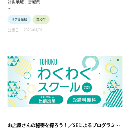
対象地域：宮城県
【テーマ】
リアル体験
高校生
生産設備の開発
公開日： 2026/04/01
【内容】
・設備開発の実際を、動画などを交えて紹介する。
【TOHOKUわくわくスクール】主催：公益財団法人東北活性化
研究センター（https://www.kasseiken.jp/）
東北6県ならびに新潟県の小学生・中学生・高校生を対象と
し、当地域に所在し活躍している様々な分野の企業や団体とを
繋ぐ出前授業です。学問の面白さ・楽しさに触れつつ、地元の
企業や団体の活動内容に触れることで、地元の地域社会・産業
の理解を深めると共に、将来の選択肢の参考としてもらうこと
を目的とします。
お店屋さんの秘密を探ろう！／SEによるプログラミン