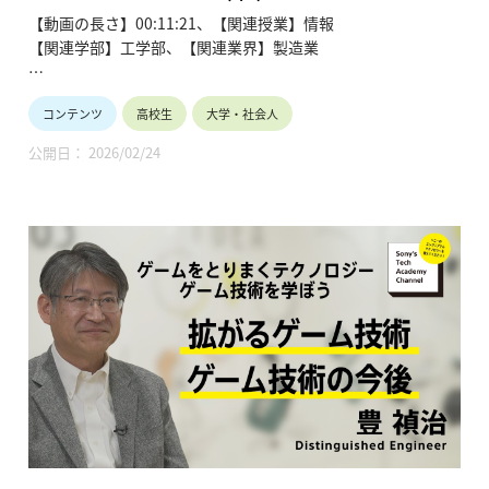
(1/4) 菊池 翔平、永躰 健士、西川 純
【動画の長さ】00:11:21、【関連授業】情報
【関連学部】工学部、【関連業界】製造業
Sony's Tech Academy Channelでは、ソニーのエンジニア
コンテンツ
高校生
大学・社会人
が、私たちの生活の中で活用されているテクノロジーについ
て、基礎から最新情報までわかりやすくお伝えします。
公開日： 2026/02/24
このシリーズでは、菊池 翔平と永躰 健士が「イメージング光
学技術」と題し、全4回にわたって解説します。
●イメージング光学技術~菊池 翔平、永躰 健士、西川 純
【Sony’s Tech Academy Channel】
https://www.youtube.com/playlist?
list=PLT57hSt26YAznc7b0ouFYE3mGIpxhQXK2
第1回「光学製品の歴史と光学設計の役割」
第2回「レンズの役割」
第3回「収差とは」
第4回「光学設計を支えるシミュレーション技術や評価指標/レ
ンズの進化」