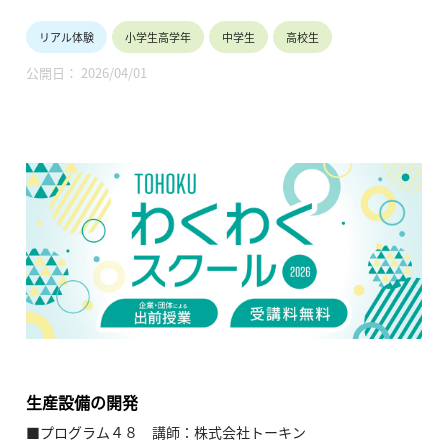
【テーマ】
リアル体験
小学生高学年
中学生
高校生
・技術者の国家資格の最高峰である「技術士」の特色やその活
動と役割、および科学技術に関する理解を深める。
公開日： 2026/04/01
・ダヴィンチの橋の工作など
【内容】
・技術士資格とその魅力の紹介。
・技術士の仕事紹介のほか、UAVを使った測量紹介と空中撮影
の実演。
・模型を使った防災教育。
・ダヴィンチの橋の工作実習。
【TOHOKUわくわくスクール】主催：公益財団法人東北活性化
研究センター（https://www.kasseiken.jp/）
東北6県ならびに新潟県の小学生・中学生・高校生を対象と
し、当地域に所在し活躍している様々な分野の企業や団体とを
繋ぐ出前授業です。学問の面白さ・楽しさに触れつつ、地元の
企業や団体の活動内容に触れることで、地元の地域社会・産業
生産設備の開発
の理解を深めると共に、将来の選択肢の参考としてもらうこと
■プログラム４８ 講師：株式会社トーキン
を目的とします。