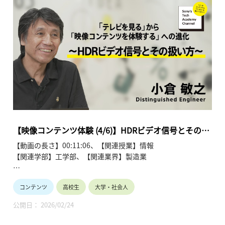
解説します。
●「テレビを見る」から「映像コンテンツを体験する」への進
化～ 小倉 敏之 【Sony’s Tech Academy Channel】
https://www.youtube.com/playlist?
list=PLT57hSt26YAw9AbcyDb2YD75X8aKr-lxm
第1回「歴史を振り返る」
第2回「テレビの進化軸と画質五要素」
第3回「HDRとは」
第4回「HDRビデオ信号とその扱い方」
第5回「HDRメタデータと運用提案」
【映像コンテンツ体験 (4/6)】HDRビデオ信号とその扱
第6回「テレビの様々な技術と今後の体験進化」
い方 (4/6)～ 小倉 敏之
【動画の長さ】00:11:06、【関連授業】情報
【関連学部】工学部、【関連業界】製造業
Sony's Tech Academy Channelでは、ソニーのエンジニア
コンテンツ
高校生
大学・社会人
が、私たちの生活の中で活用されているテクノロジーについ
て、基礎から最新情報までわかりやすくお伝えします。
公開日： 2026/02/24
このシリーズでは、小倉 敏之が「『テレビを見る』から『映像