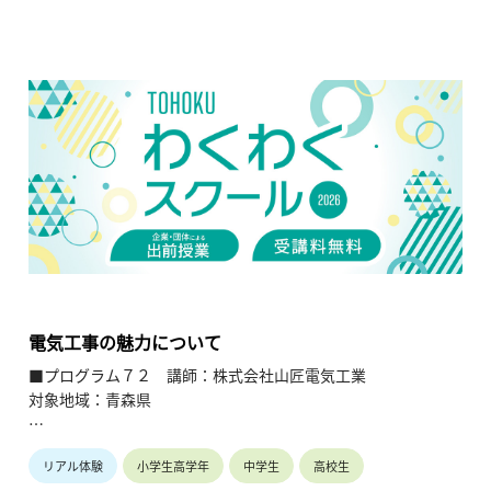
【内容】
一般的な家庭の照明回路を作る。（各学年に対応した回路製
作）。
【TOHOKUわくわくスクール】主催：公益財団法人東北活性化
研究センター（https://www.kasseiken.jp/）
東北6県ならびに新潟県の小学生・中学生・高校生を対象と
し、当地域に所在し活躍している様々な分野の企業や団体とを
繋ぐ出前授業です。学問の面白さ・楽しさに触れつつ、地元の
企業や団体の活動内容に触れることで、地元の地域社会・産業
の理解を深めると共に、将来の選択肢の参考としてもらうこと
を目的とします。
電気工事の魅力について
■プログラム７２ 講師：株式会社山匠電気工業
対象地域：青森県
【テ ー マ】
リアル体験
小学生高学年
中学生
高校生
電気工事の魅力について