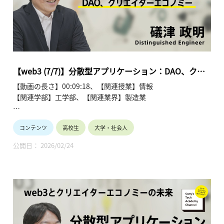
【TOHOKUわくわくスクール】主催：公益財団法人東北活性化
研究センター（https://www.kasseiken.jp/）
東北6県ならびに新潟県の小学生・中学生・高校生を対象と
し、当地域に所在し活躍している様々な分野の企業や団体とを
繋ぐ出前授業です。学問の面白さ・楽しさに触れつつ、地元の
企業や団体の活動内容に触れることで、地元の地域社会・産業
【web3 (7/7)】分散型アプリケーション：DAO、クリ
の理解を深めると共に、将来の選択肢の参考としてもらうこと
エイターエコノミー | 礒津 政明
【動画の長さ】00:09:18、【関連授業】情報
を目的とします。
【関連学部】工学部、【関連業界】製造業
Sony's Tech Academy Channelでは、ソニーのエンジニア
コンテンツ
高校生
大学・社会人
が、私たちの生活の中で活用されているテクノロジーについ
て、基礎から最新情報までわかりやすくお伝えします。
公開日： 2026/02/24
このシリーズでは、礒津 政明が「web3とクリエイターエコノ
ミーの未来」と題し、全7回にわたって解説します。
●web3とクリエイターエコノミーの未来~礒津 政明【Sony’s
Tech Academy Channel】
https://www.youtube.com/playlist?