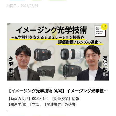
て、基礎から最新情報までわかりやすくお伝えします。
公開日： 2026/02/24
このシリーズでは、礒津 政明が「web3とクリエイターエコノ
ミーの未来」と題し、全7回にわたって解説します。
●web3とクリエイターエコノミーの未来~礒津 政明【Sony’s
Tech Academy Channel】
https://www.youtube.com/playlist?
list=PLT57hSt26YAz75U58g8D_Q4RfgzgPEFkx
第1回 クリエイターをエンパワーする新たな３つの要素
第2回 ビットコイン：分散型台帳、暗号技術、ウォレット
第3回 ビットコイン：トランザクションの発行/承認、ブロッ
クチェーン
第4回 イーサリアム：スマートコントラクト、EVM、コンセ
ンサス
【イメージング光学技術 (4/4)】イメージング光学技術
第5回 イーサリアム：スケーラビリティ、レイヤー２、
(4/4) 菊池 翔平、永躰 健士、西川 純
【動画の長さ】00:08:15、【関連授業】情報
Soneium
【関連学部】工学部、【関連業界】製造業
第6回 分散型アプリケーション：NFT、ゲーム、DePIN
第7回 分散型アプリケーション：DAO、クリエイターエコノ
Sony's Tech Academy Channelでは、ソニーのエンジニア