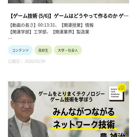
第4回 「みんながつながる ネットワーク技術」
第5回 「ゲームはどうやって作るのか ゲーム制作の技術」
【ゲーム技術 (5/6)】ゲームはどうやって作るのか ゲー
第6回 「拡がるゲーム技術 ゲーム技術の今後」
ム制作の技術 (5/6)～ 豊 禎治
【動画の長さ】00:13:31、【関連授業】情報
【関連学部】工学部、【関連業界】製造業
Sony's Tech Academy Channelでは、ソニーのエンジニア
コンテンツ
高校生
大学・社会人
が、私たちの生活の中で活用されているテクノロジーについ
て、基礎から最新情報までわかりやすくお伝えします。
公開日： 2026/02/24
このシリーズでは、豊 禎治が「ゲームをとりまくテクノロジ
ー ゲーム技術を学ぼう」と題し、全6回にわたって解説しま
す。
●ゲームをとりまくテクノロジー ゲーム技術を学ぼう ～豊
禎治～ 【Sony’s Tech Academy Channel】
https://www.youtube.com/playlist?
list=PLT57hSt26YAwVCX6Z9ahDumu2VdoNN8ec
第1回 「ゲームはどう動いているのか ゲームの仕組み」