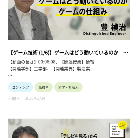
https://www.youtube.com/playlist?
list=PLT57hSt26YAwVCX6Z9ahDumu2VdoNN8ec
第1回 「ゲームはどう動いているのか ゲームの仕組み」
第2回 「リアルを追及 コンピュータグラフィックス最前線」
第3回 「没入感を高める UI技術」
第4回 「みんながつながる ネットワーク技術」
第5回 「ゲームはどうやって作るのか ゲーム制作の技術」
【ゲーム技術 (1/6)】ゲームはどう動いているのか ゲ
第6回 「拡がるゲーム技術 ゲーム技術の今後」
ームの仕組み (1/6)～ 豊 禎治
【動画の長さ】00:06:08、【関連授業】情報
【関連学部】工学部、【関連業界】製造業
Sony's Tech Academy Channelでは、ソニーのエンジニア
コンテンツ
高校生
大学・社会人
が、私たちの生活の中で活用されているテクノロジーについ
て、基礎から最新情報までわかりやすくお伝えします。
公開日： 2026/02/24
このシリーズでは、豊 禎治が「ゲームをとりまくテクノロジ
ー ゲーム技術を学ぼう」と題し、全6回にわたって解説しま
す。
●ゲームをとりまくテクノロジー ゲーム技術を学ぼう ～豊