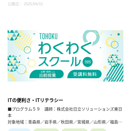
公開日： 2026/04/01
【内容】
・電気工事業の内容や面白さについて知る。
・IHクッキングヒーターやヒートポンプ式冷暖房システムなど
省エネ機器を実際に体験することができる。
・実際に電気工事をしている社員から、体験談や魅力を伝える
ことができる。
【TOHOKUわくわくスクール】主催：公益財団法人東北活性化
研究センター（https://www.kasseiken.jp/）
東北6県ならびに新潟県の小学生・中学生・高校生を対象と
し、当地域に所在し活躍している様々な分野の企業や団体とを
繋ぐ出前授業です。学問の面白さ・楽しさに触れつつ、地元の
企業や団体の活動内容に触れることで、地元の地域社会・産業
の理解を深めると共に、将来の選択肢の参考としてもらうこと
を目的とします。
ITの便利さ・ITリテラシー
■プログラム５９ 講師：株式会社日立ソリューションズ東日
本
対象地域：青森県／岩手県／秋田県／宮城県／山形県／福島県
／新潟県