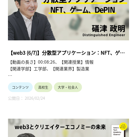
list=PLT57hSt26YAz75U58g8D_Q4RfgzgPEFkx
第1回 クリエイターをエンパワーする新たな３つの要素
第2回 ビットコイン：分散型台帳、暗号技術、ウォレット
第3回 ビットコイン：トランザクションの発行/承認、ブロッ
クチェーン
第4回 イーサリアム：スマートコントラクト、EVM、コンセ
ンサス
【web3 (6/7)】分散型アプリケーション：NFT、ゲー
第5回 イーサリアム：スケーラビリティ、レイヤー２、
ム、DePIN | 礒津 政明
【動画の長さ】00:08:26、【関連授業】情報
Soneium
【関連学部】工学部、【関連業界】製造業
第6回 分散型アプリケーション：NFT、ゲーム、DePIN
第7回 分散型アプリケーション：DAO、クリエイターエコノ
Sony's Tech Academy Channelでは、ソニーのエンジニア
ミー
コンテンツ
高校生
大学・社会人
が、私たちの生活の中で活用されているテクノロジーについ
て、基礎から最新情報までわかりやすくお伝えします。
公開日： 2026/02/24
このシリーズでは、礒津 政明が「web3とクリエイターエコノ
ミーの未来」と題し、全7回にわたって解説します。
●web3とクリエイターエコノミーの未来~礒津 政明【Sony’s
Tech Academy Channel】