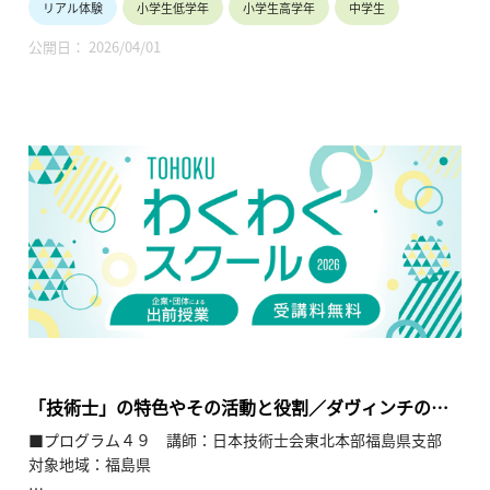
リアル体験
小学生低学年
小学生高学年
中学生
【テーマ】
公開日： 2026/04/01
ITの便利さ ITリテラシー
【内容】
・身の回りでITがどのように使われ、ITに関わる人はどのよう
な仕事をしているのかを学ぶ。
・SNSを使う際の注意事項やITの正しい利用方法、セキュリテ
ィを学ぶ。
【TOHOKUわくわくスクール】主催：公益財団法人東北活性化
研究センター（https://www.kasseiken.jp/）
東北6県ならびに新潟県の小学生・中学生・高校生を対象と
し、当地域に所在し活躍している様々な分野の企業や団体とを
繋ぐ出前授業です。学問の面白さ・楽しさに触れつつ、地元の
企業や団体の活動内容に触れることで、地元の地域社会・産業
の理解を深めると共に、将来の選択肢の参考としてもらうこと
「技術士」の特色やその活動と役割／ダヴィンチの橋
を目的とします。
の工作
■プログラム４９ 講師：日本技術士会東北本部福島県支部
対象地域：福島県