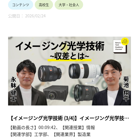
ミー
コンテンツ
高校生
大学・社会人
が、私たちの生活の中で活用されているテクノロジーについ
て、基礎から最新情報までわかりやすくお伝えします。
公開日： 2026/02/24
このシリーズでは、菊池 翔平と永躰 健士が「イメージング光
学技術」と題し、全4回にわたって解説します。
●イメージング光学技術~菊池 翔平、永躰 健士、西川 純
【Sony’s Tech Academy Channel】
https://www.youtube.com/playlist?
list=PLT57hSt26YAznc7b0ouFYE3mGIpxhQXK2
第1回「光学製品の歴史と光学設計の役割」
第2回「レンズの役割」
第3回「収差とは」
第4回「光学設計を支えるシミュレーション技術や評価指標/レ
ンズの進化」
【イメージング光学技術 (3/4)】イメージング光学技術
(3/4) 菊池 翔平、永躰 健士、西川 純
【動画の長さ】00:09:42、【関連授業】情報
【関連学部】工学部、【関連業界】製造業