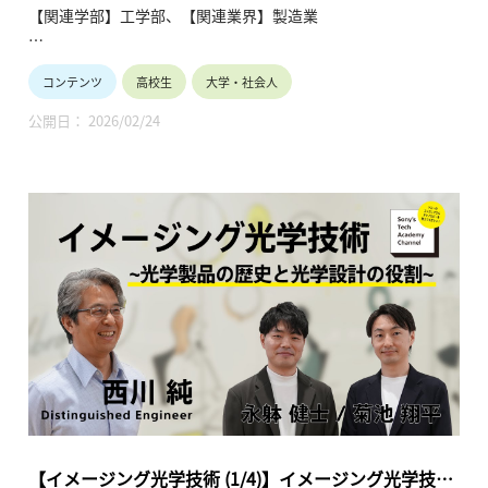
【関連学部】工学部、【関連業界】製造業
Sony's Tech Academy Channelでは、ソニーのエンジニア
コンテンツ
高校生
大学・社会人
が、私たちの生活の中で活用されているテクノロジーについ
て、基礎から最新情報までわかりやすくお伝えします。
公開日： 2026/02/24
このシリーズでは、菊池 翔平と永躰 健士が「イメージング光
学技術」と題し、全4回にわたって解説します。
●イメージング光学技術~菊池 翔平、永躰 健士、西川 純
【Sony’s Tech Academy Channel】
https://www.youtube.com/playlist?
list=PLT57hSt26YAznc7b0ouFYE3mGIpxhQXK2
第1回「光学製品の歴史と光学設計の役割」
第2回「レンズの役割」
第3回「収差とは」
第4回「光学設計を支えるシミュレーション技術や評価指標/レ
ンズの進化」
【イメージング光学技術 (1/4)】イメージング光学技術