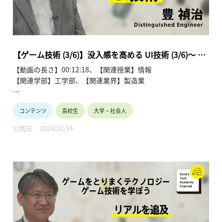
第1回 「ゲームはどう動いているのか ゲームの仕組み」
第2回 「リアルを追及 コンピュータグラフィックス最前線」
第3回 「没入感を高める UI技術」
第4回 「みんながつながる ネットワーク技術」
第5回 「ゲームはどうやって作るのか ゲーム制作の技術」
【ゲーム技術 (3/6)】没入感を高める UI技術 (3/6)～ 豊
第6回 「拡がるゲーム技術 ゲーム技術の今後」
禎治
【動画の長さ】00:12:18、【関連授業】情報
【関連学部】工学部、【関連業界】製造業
Sony's Tech Academy Channelでは、ソニーのエンジニア
コンテンツ
高校生
大学・社会人
が、私たちの生活の中で活用されているテクノロジーについ
て、基礎から最新情報までわかりやすくお伝えします。
公開日： 2026/02/24
このシリーズでは、豊 禎治が「ゲームをとりまくテクノロジ
ー ゲーム技術を学ぼう」と題し、全6回にわたって解説しま
す。
●ゲームをとりまくテクノロジー ゲーム技術を学ぼう ～豊
禎治～ 【Sony’s Tech Academy Channel】
https://www.youtube.com/playlist?