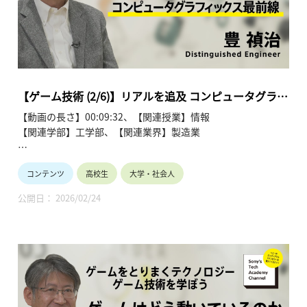
list=PLT57hSt26YAwVCX6Z9ahDumu2VdoNN8ec
第1回 「ゲームはどう動いているのか ゲームの仕組み」
第2回 「リアルを追及 コンピュータグラフィックス最前線」
第3回 「没入感を高める UI技術」
第4回 「みんながつながる ネットワーク技術」
第5回 「ゲームはどうやって作るのか ゲーム制作の技術」
【ゲーム技術 (2/6)】リアルを追及 コンピュータグラフ
第6回 「拡がるゲーム技術 ゲーム技術の今後」
ィックス最前線 (2/6)～ 豊 禎治
【動画の長さ】00:09:32、【関連授業】情報
【関連学部】工学部、【関連業界】製造業
Sony's Tech Academy Channelでは、ソニーのエンジニア
コンテンツ
高校生
大学・社会人
が、私たちの生活の中で活用されているテクノロジーについ
て、基礎から最新情報までわかりやすくお伝えします。
公開日： 2026/02/24
このシリーズでは、豊 禎治が「ゲームをとりまくテクノロジ
ー ゲーム技術を学ぼう」と題し、全6回にわたって解説しま
す。
●ゲームをとりまくテクノロジー ゲーム技術を学ぼう ～豊
禎治～ 【Sony’s Tech Academy Channel】