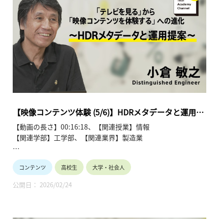
●「テレビを見る」から「映像コンテンツを体験する」への進
化～ 小倉 敏之 【Sony’s Tech Academy Channel】
https://www.youtube.com/playlist?
list=PLT57hSt26YAw9AbcyDb2YD75X8aKr-lxm
第1回「歴史を振り返る」
第2回「テレビの進化軸と画質五要素」
第3回「HDRとは」
第4回「HDRビデオ信号とその扱い方」
第5回「HDRメタデータと運用提案」
【映像コンテンツ体験 (5/6)】HDRメタデータと運用提
第6回「テレビの様々な技術と今後の体験進化」
案 (5/6)～ 小倉 敏之
【動画の長さ】00:16:18、【関連授業】情報
【関連学部】工学部、【関連業界】製造業
Sony's Tech Academy Channelでは、ソニーのエンジニア
コンテンツ
高校生
大学・社会人
が、私たちの生活の中で活用されているテクノロジーについ
て、基礎から最新情報までわかりやすくお伝えします。
公開日： 2026/02/24
このシリーズでは、小倉 敏之が「『テレビを見る』から『映像
コンテンツを体験する』への進化」と題し、全6回にわたって