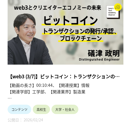
●web3とクリエイターエコノミーの未来~礒津 政明【Sony’s
Tech Academy Channel】
https://www.youtube.com/playlist?
list=PLT57hSt26YAz75U58g8D_Q4RfgzgPEFkx
第1回 クリエイターをエンパワーする新たな３つの要素
第2回 ビットコイン：分散型台帳、暗号技術、ウォレット
第3回 ビットコイン：トランザクションの発行/承認、ブロッ
クチェーン
第4回 イーサリアム：スマートコントラクト、EVM、コンセ
ンサス
【web3 (3/7)】ビットコイン：トランザクションの発
第5回 イーサリアム：スケーラビリティ、レイヤー２、
行/承認、ブロックチェーン | 礒津 政明
【動画の長さ】00:10:44、【関連授業】情報
Soneium
【関連学部】工学部、【関連業界】製造業
第6回 分散型アプリケーション：NFT、ゲーム、DePIN
第7回 分散型アプリケーション：DAO、クリエイターエコノ
Sony's Tech Academy Channelでは、ソニーのエンジニア
ミー
コンテンツ
高校生
大学・社会人
が、私たちの生活の中で活用されているテクノロジーについ
て、基礎から最新情報までわかりやすくお伝えします。
公開日： 2026/02/24
このシリーズでは、礒津 政明が「web3とクリエイターエコノ