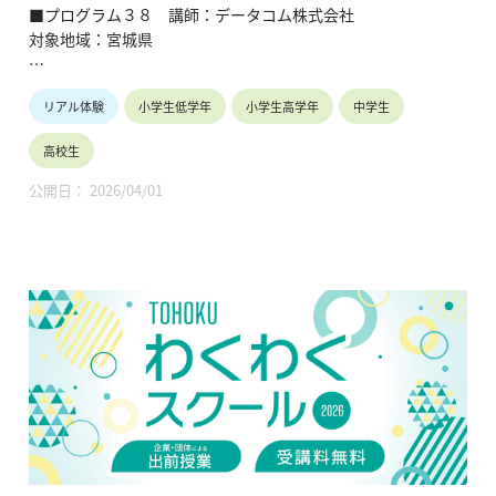
グ教室 ／情報セキュリティを学ぶ
■プログラム３８ 講師：データコム株式会社
対象地域：宮城県
【テーマ】
リアル体験
小学生低学年
小学生高学年
中学生
・お店屋さんの秘密を探ろう！
・データ／ITって何だろう？
高校生
・SEによるプログラミング教室
・情報セキュリティを学ぶ
公開日： 2026/04/01
【内容】
・コンビニやスーパーの物流や品揃えの工夫について紹介。
・身近なデータを例にでーたの基本を説明、Excelを使った簡
単な集計。
・キャラクターの動作やゲームなど簡単なプログラムを組んで
みる。
・日常に潜むネットの危険性や身の守り方の講義。
【TOHOKUわくわくスクール】主催：公益財団法人東北活性化
研究センター（https://www.kasseiken.jp/）
東北6県ならびに新潟県の小学生・中学生・高校生を対象と