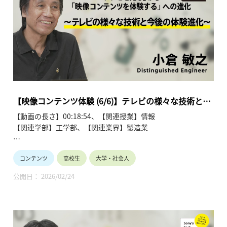
禎治～ 【Sony’s Tech Academy Channel】
https://www.youtube.com/playlist?
list=PLT57hSt26YAwVCX6Z9ahDumu2VdoNN8ec
第1回 「ゲームはどう動いているのか ゲームの仕組み」
第2回 「リアルを追及 コンピュータグラフィックス最前線」
第3回 「没入感を高める UI技術」
第4回 「みんながつながる ネットワーク技術」
第5回 「ゲームはどうやって作るのか ゲーム制作の技術」
【映像コンテンツ体験 (6/6)】テレビの様々な技術と今
第6回 「拡がるゲーム技術 ゲーム技術の今後」
後の体験進化 (6/6)～ 小倉 敏之
【動画の長さ】00:18:54、【関連授業】情報
【関連学部】工学部、【関連業界】製造業
Sony's Tech Academy Channelでは、ソニーのエンジニア
コンテンツ
高校生
大学・社会人
が、私たちの生活の中で活用されているテクノロジーについ
て、基礎から最新情報までわかりやすくお伝えします。
公開日： 2026/02/24
このシリーズでは、小倉 敏之が「『テレビを見る』から『映像
コンテンツを体験する』への進化」と題し、全6回にわたって
解説します。