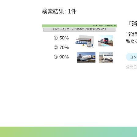
検索結果 : 1件
「消
当財
私た
トラ
物流
コン
るか
公開日：
（令和