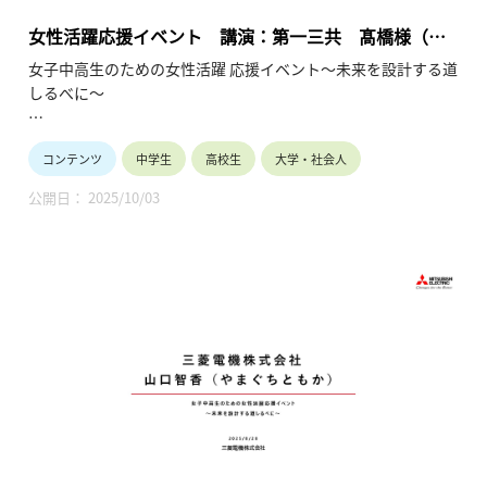
女性活躍応援イベント 講演：第一三共 髙橋様（製
薬／研究開発）（2025年7月12日）
女子中高生のための女性活躍 応援イベント～未来を設計する道
しるべに～
女子中高生の皆様へ
コンテンツ
中学生
高校生
大学・社会人
10年後、私は何をしているんだろう？多様な未来の中で、企業
で活躍することは有力な選択肢です。現在企業で活躍中の少し
公開日： 2025/10/03
先輩の経験談を聞く事ができる大変貴重な機会です。
将来のビジョンが見えてくるかもしれません。
保護者や教員の皆様へ
ダイバーシティ、男女共同参画、リケジョが時代のキーワード
になっています。
産業界は女子の活躍の場を拡大して参ります。お子様や生徒と
将来を語り合うきっかけにしてください。