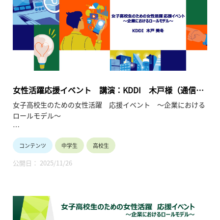
女性活躍応援イベント 講演：KDDI 木戸様（通信サ
ービス／企画開発）（2024年1月20日）
女子高校生のための女性活躍 応援イベント ～企業における
ロールモデル～
●高等学校女子の皆様へ
コンテンツ
中学生
高校生
将来のありたい自分を考えてみませんか？ 多様な未来の中で、
企業で活躍することは有力な選択肢です。 企業で活躍中の少し
公開日： 2025/11/26
先輩から経験談を聞かせていただく試みです。
●保護者や教員の皆様へ
ダイバーシティ、男女共同参画、リケジョが時代のキーワード
になっています。産業界は女子の活躍の場を拡大して参りま