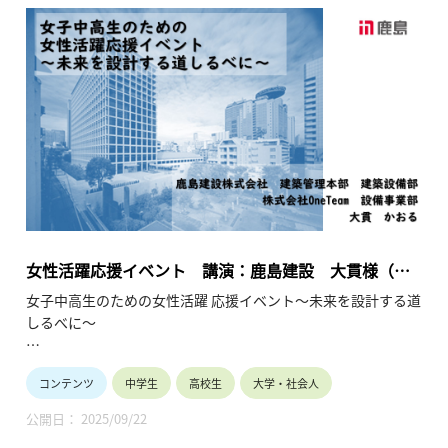
保護者や教員の皆様へ
ダイバーシティ、男女共同参画、リケジョが時代のキーワード
になっています。
産業界は女子の活躍の場を拡大して参ります。お子様や生徒と
将来を語り合うきっかけにしてください。
女性活躍応援イベント 講演：鹿島建設 大貫様（総
合建設／設備施工管理）（2025年7月12日）
女子中高生のための女性活躍 応援イベント～未来を設計する道
しるべに～
女子中高生の皆様へ
コンテンツ
中学生
高校生
大学・社会人
10年後、私は何をしているんだろう？多様な未来の中で、企業
で活躍することは有力な選択肢です。現在企業で活躍中の少し
公開日： 2025/09/22
先輩の経験談を聞く事ができる大変貴重な機会です。