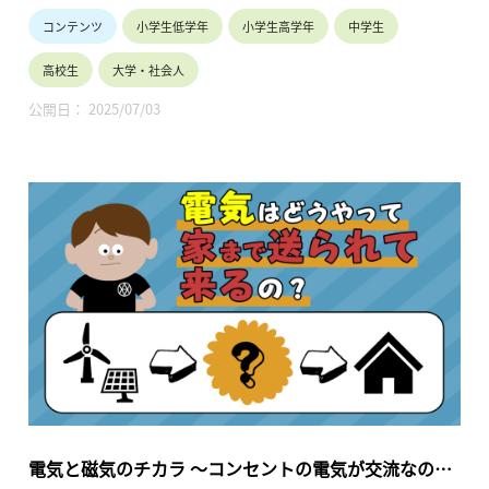
流」，壁のコンセントから使う電気は「交流」です。この「直
コンテンツ
小学生低学年
小学生高学年
中学生
流」と「交流」ってどのようなものなのでしょうか？
トーマス・エジソンとニコラ・テスラという二人の偉大な発明
高校生
大学・社会人
家とも深い関わりがある「直流」と「交流」の特徴を，いくつ
かの実験をしながらみてみましょう。（7分26秒）
公開日： 2025/07/03
電気学会社会連携委員会HP「動画を使おう」：
https://renkei.iee.jp/video
相談窓口の連絡先：「お問合せ」
https://renkei.iee.jp/9c74c00a470063e0ec6ec47eba409649
電気と磁気のチカラ ～コンセントの電気が交流なのは