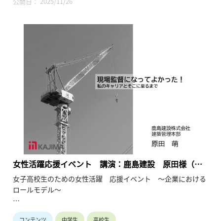
公開日： 2025/11/26
先輩から経験談を聞かせていただく試みです。
●保護者や教員の皆様へ
ダイバーシティ、男女共同参画、リケジョが時代のキーワード
になっています。産業界は女子の活躍の場を拡大して参りま
す。お子様や生徒と将来を語り合うきっかけにしてください。
会場：東京大学 生産技術研究所 An棟2F コンベンションホール
主催：一般社団法人 学びのイノベーション・プラットフォー
ム
共催：東京都教育委員会、埼玉県教育委員会
女性活躍応援イベント 講演：鹿島建設 原田様（総
合建設／建築技術）（2024年1月20日）
女子高校生のための女性活躍 応援イベント ～企業における
ロールモデル～
●高等学校女子の皆様へ
コンテンツ
中学生
高校生