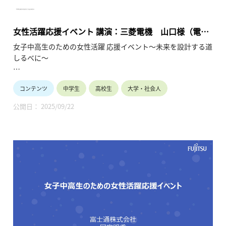
女性活躍応援イベント 講演：三菱電機 山口様（電機
／制御）（2025年7月19日）
女子中高生のための女性活躍 応援イベント～未来を設計する道
しるべに～
女子中高生の皆様へ
コンテンツ
中学生
高校生
大学・社会人
10年後、私は何をしているんだろう？多様な未来の中で、企業
で活躍することは有力な選択肢です。現在企業で活躍中の少し
公開日： 2025/09/22
先輩の経験談を聞く事ができる大変貴重な機会です。
将来のビジョンが見えてくるかもしれません。
保護者や教員の皆様へ
ダイバーシティ、男女共同参画、リケジョが時代のキーワード
になっています。
産業界は女子の活躍の場を拡大して参ります。お子様や生徒と
将来を語り合うきっかけにしてください。