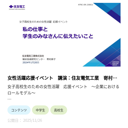
●保護者や教員の皆様へ
ダイバーシティ、男女共同参画、リケジョが時代のキーワード
になっています。産業界は女子の活躍の場を拡大して参りま
す。お子様や生徒と将来を語り合うきっかけにしてください。
会場：東京大学 生産技術研究所 An棟2F コンベンションホール
主催：一般社団法人 学びのイノベーション・プラットフォー
ム
共催：東京都教育委員会、埼玉県教育委員会
女性活躍応援イベント 講演：住友電気工業 嵜村様
（素材・情報／研究開発）（2024年1月20日）
女子高校生のための女性活躍 応援イベント ～企業における
ロールモデル～
●高等学校女子の皆様へ
コンテンツ
中学生
高校生
将来のありたい自分を考えてみませんか？ 多様な未来の中で、
企業で活躍することは有力な選択肢です。 企業で活躍中の少し
公開日： 2025/11/26
先輩から経験談を聞かせていただく試みです。