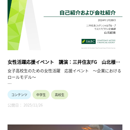
す。お子様や生徒と将来を語り合うきっかけにしてください。
会場：東京大学 生産技術研究所 An棟2F コンベンションホール
主催：一般社団法人 学びのイノベーション・プラットフォー
ム
共催：東京都教育委員会、埼玉県教育委員会
女性活躍応援イベント 講演：三井住友FG 山北様
（金融／営業・サステナビリティ）（2024年1月20
女子高校生のための女性活躍 応援イベント ～企業における
日）
ロールモデル～
●高等学校女子の皆様へ
コンテンツ
中学生
高校生
将来のありたい自分を考えてみませんか？ 多様な未来の中で、
企業で活躍することは有力な選択肢です。 企業で活躍中の少し
公開日： 2025/11/26
先輩から経験談を聞かせていただく試みです。
●保護者や教員の皆様へ
ダイバーシティ、男女共同参画、リケジョが時代のキーワード