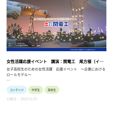
になっています。産業界は女子の活躍の場を拡大して参りま
す。お子様や生徒と将来を語り合うきっかけにしてください。
会場：東京大学 生産技術研究所 An棟2F コンベンションホール
主催：一般社団法人 学びのイノベーション・プラットフォー
ム
共催：東京都教育委員会、埼玉県教育委員会
女性活躍応援イベント 講演：関電工 尾方様（イン
フラ建設／総合設備）（2024年1月20日）
女子高校生のための女性活躍 応援イベント ～企業における
ロールモデル～
●高等学校女子の皆様へ
コンテンツ
中学生
高校生
将来のありたい自分を考えてみませんか？ 多様な未来の中で、
企業で活躍することは有力な選択肢です。 企業で活躍中の少し
公開日： 2025/11/26
先輩から経験談を聞かせていただく試みです。