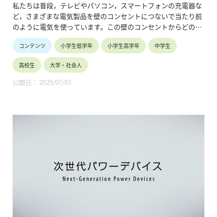
なぜ？～
私たちは普段，テレビやパソコン，スマートフォンの充電器な
ど，さまざまな電気製品を壁のコンセントにつないで当たり前
のように電気を使っています。この壁のコンセントからどのよ
うな電気が来ているのでしょうか？ 答えは「交流」の電気で
コンテンツ
小学生低学年
小学生高学年
中学生
す。電気には「直流」と「交流」があるのに，コンセントの電
気が交流なのはなぜなのでしょうか？遠くの発電所からはるば
高校生
大学・社会人
る交流の電気が送られてくる秘密をいくつかの実験を通してみ
てみましょう。（6分34秒）
公開日： 2025/07/03
電気学会社会連携委員会HP「動画を使おう」：
https://renkei.iee.jp/video
相談窓口の連絡先：「お問合せ」
https://renkei.iee.jp/9c74c00a470063e0ec6ec47eba409649