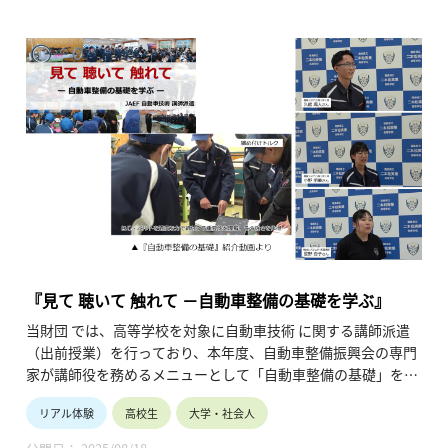
将来のビジョンが見えてくるかもしれません。
保護者や教員の皆様へ
ダイバーシティ、男女共同参画、リケジョが時代のキーワード
になっています。
産業界は女子の活躍の場を拡大して参ります。お子様や生徒と
将来を語り合うきっかけにしてください。
『見て 聴いて 触れて －自動車整備の基礎を学ぶ』
当財団 では、高等学校を対象に自動車技術 に関する講師派遣
（出前授業）を行っており、本年度、自動車整備振興会の専門
家が講師役を務めるメニューとして「自動車整備の基礎」を新
たに設定しました。
リアル体験
高校生
大学・社会人
これまでに利用した各高等学校からはたいへん高い評価を頂戴
していますが、より多くの学校に認知・活用していただくべく