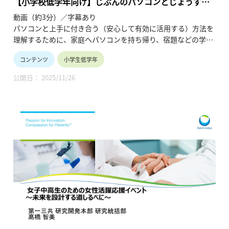
【小学校低学年向け】じぶんのパソコンとじょうずに
つきあうには？（GIGAスクール時代のテクノロジーと
動画（約3分）／字幕あり
メディア～デジタル・シティズンシップから考える創
パソコンと上手に付き合う（安心して有効に活用する）方法を
造活動と学びの社会化 コマ２）
理解するために、家庭へパソコンを持ち帰り、宿題などの学習
や、自分の趣味で使ったりするときに起こりうる様々なトラブ
コンテンツ
小学生低学年
ルへの対応の仕方を考えます。
公開日： 2025/11/26