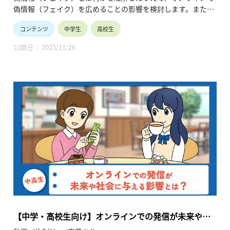
る創造活動と学びの社会化 コマ７）
偽情報（フェイク）を広めることの影響を検討します。また、
ネット上の情報の真偽を確認する方法や、情報と向き合うと
コンテンツ
中学生
高校生
き，行動する際に立ち止まるための３つのステップを学びま
す。
公開日： 2025/11/26
【中学・高校生向け】オンラインでの発信が未来や社
会に与える影響とは？（GIGAスクール時代のテクノロ