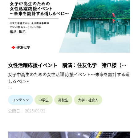
になっています。
産業界は女子の活躍の場を拡大して参ります。お子様や生徒と
将来を語り合うきっかけにしてください。
女性活躍応援イベント 講演：住友化学 猪爪様（総
合化学／マーケティング）（2025年7月12日）
女子中高生のための女性活躍 応援イベント～未来を設計する道
しるべに～
女子中高生の皆様へ
コンテンツ
中学生
高校生
大学・社会人
10年後、私は何をしているんだろう？多様な未来の中で、企業
で活躍することは有力な選択肢です。現在企業で活躍中の少し
公開日： 2025/09/22
先輩の経験談を聞く事ができる大変貴重な機会です。
将来のビジョンが見えてくるかもしれません。
保護者や教員の皆様へ