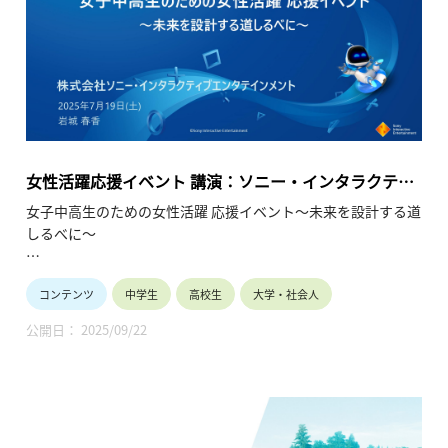
将来を語り合うきっかけにしてください。
女性活躍応援イベント 講演：ソニー・インタラクティ
ブエンタテインメント 岩城様（ゲーム・エンタテイ
女子中高生のための女性活躍 応援イベント～未来を設計する道
ンメント／システム開発）（2025年7月19日）
しるべに～
女子中高生の皆様へ
コンテンツ
中学生
高校生
大学・社会人
10年後、私は何をしているんだろう？多様な未来の中で、企業
で活躍することは有力な選択肢です。現在企業で活躍中の少し
公開日： 2025/09/22
先輩の経験談を聞く事ができる大変貴重な機会です。
将来のビジョンが見えてくるかもしれません。
保護者や教員の皆様へ
ダイバーシティ、男女共同参画、リケジョが時代のキーワード