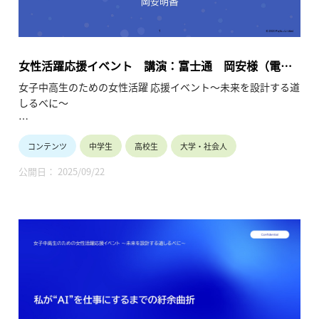
女性活躍応援イベント 講演：富士通 岡安様（電機
／情報システム）（2025年7月19日）
女子中高生のための女性活躍 応援イベント～未来を設計する道
しるべに～
女子中高生の皆様へ
コンテンツ
中学生
高校生
大学・社会人
10年後、私は何をしているんだろう？多様な未来の中で、企業
で活躍することは有力な選択肢です。現在企業で活躍中の少し
公開日： 2025/09/22
先輩の経験談を聞く事ができる大変貴重な機会です。
将来のビジョンが見えてくるかもしれません。
保護者や教員の皆様へ
ダイバーシティ、男女共同参画、リケジョが時代のキーワード
になっています。
産業界は女子の活躍の場を拡大して参ります。お子様や生徒と
将来を語り合うきっかけにしてください。