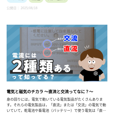
る効果が期待できます。
公開日： 2025/08/18
これまでに利用した各高等学校からはたいへん高い評価を頂戴
していますが、
より多くの学校に認知・活用していただくべくこの度紹介動画
を制作しました。（令和6年9月公開、5分11秒）
尚、当講師派遣の詳細・お申込みについては、以下URLをご参
照ください。
https://jaef.or.jp/industrial-teacher/
電気と磁気のチカラ ～直流と交流ってなに？～
身の回りには，電気で動いている電気製品がたくさんありま
す。それらの電気製品は，「直流」または「交流」の電気で動
いていて，乾電池や畜電池（バッテリー）で使う電気は「直