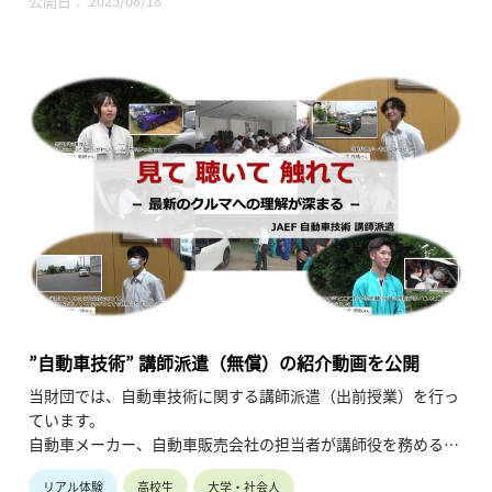
公開日： 2025/08/18
紹介動画を制作しました。（令和7年7月公開、5分8秒）
尚、当講師派遣の詳細・お申込みについては、以下URLをご参
照ください。
https://jaef.or.jp/industrial-teacher/
”自動車技術” 講師派遣（無償）の紹介動画を公開
当財団では、自動車技術に関する講師派遣（出前授業）を行っ
ています。
自動車メーカー、自動車販売会社の担当者が講師役を務める研
修会で、テーマに関連する技術への理解を深めつつ、
リアル体験
高校生
大学・社会人
最新モデルや機能に直接触れることで、クルマへの関心も高め