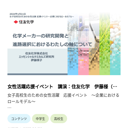
●保護者や教員の皆様へ
ダイバーシティ、男女共同参画、リケジョが時代のキーワード
になっています。産業界は女子の活躍の場を拡大して参りま
す。お子様や生徒と将来を語り合うきっかけにしてください。
会場：東京大学 生産技術研究所 An棟2F コンベンションホール
主催：一般社団法人 学びのイノベーション・プラットフォー
ム
共催：東京都教育委員会、埼玉県教育委員会
女性活躍応援イベント 講演：住友化学 伊藤様（総
合化学／研究開発）（2024年1月21日）
女子高校生のための女性活躍 応援イベント ～企業における
ロールモデル～
●高等学校女子の皆様へ
コンテンツ
中学生
高校生
将来のありたい自分を考えてみませんか？ 多様な未来の中で、
企業で活躍することは有力な選択肢です。 企業で活躍中の少し