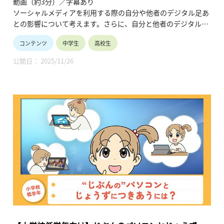
動画（約3分）／字幕あり
ジーとメディア～デジタル・シティズンシップから考
ソーシャルメディアを利用する際の自分や他者のデジタル足あ
える創造活動と学びの社会化 コマ６）
との影響について考えます。さらに、自分と他者のデジタルに
残る足あとを意識しながら、ソーシャルメディアの良さを生か
コンテンツ
中学生
高校生
し社会への責任を考えたポジティブな使い方について検討しま
す。
公開日： 2025/11/26