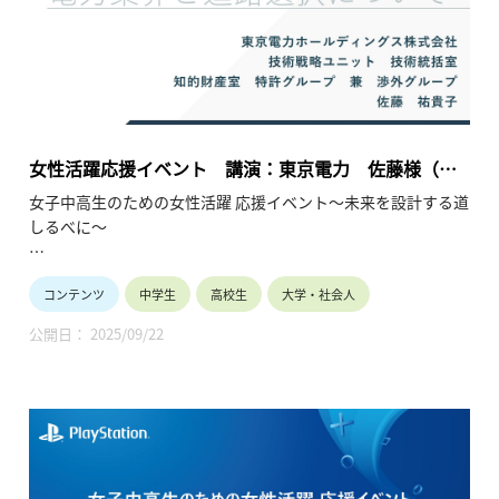
女性活躍応援イベント 講演：東京電力 佐藤様（電
力／知財）（2025年7月19日）
女子中高生のための女性活躍 応援イベント～未来を設計する道
しるべに～
女子中高生の皆様へ
コンテンツ
中学生
高校生
大学・社会人
10年後、私は何をしているんだろう？多様な未来の中で、企業
で活躍することは有力な選択肢です。現在企業で活躍中の少し
公開日： 2025/09/22
先輩の経験談を聞く事ができる大変貴重な機会です。
将来のビジョンが見えてくるかもしれません。
保護者や教員の皆様へ
ダイバーシティ、男女共同参画、リケジョが時代のキーワード
になっています。
産業界は女子の活躍の場を拡大して参ります。お子様や生徒と