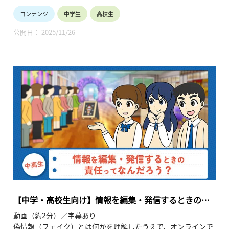
●高等学校女子の皆様へ
コンテンツ
中学生
高校生
将来のありたい自分を考えてみませんか？ 多様な未来の中で、
企業で活躍することは有力な選択肢です。 企業で活躍中の少し
公開日： 2025/11/26
先輩から経験談を聞かせていただく試みです。
●保護者や教員の皆様へ
ダイバーシティ、男女共同参画、リケジョが時代のキーワード
になっています。産業界は女子の活躍の場を拡大して参りま
す。お子様や生徒と将来を語り合うきっかけにしてください。
会場：東京大学 生産技術研究所 An棟2F コンベンションホール
主催：一般社団法人 学びのイノベーション・プラットフォー
ム
共催：東京都教育委員会、埼玉県教育委員会
【中学・高校生向け】情報を編集・発信するときの責
任ってなんだろう？（GIGAスクール時代のテクノロジ
動画（約2分）／字幕あり
ーとメディア～デジタル・シティズンシップから考え
偽情報（フェイク）とは何かを理解したうえで、オンラインで