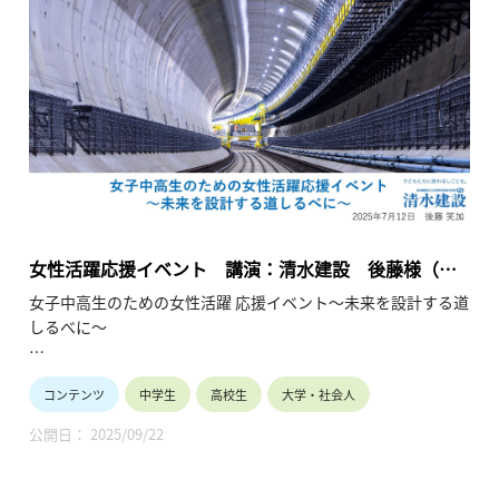
ダイバーシティ、男女共同参画、リケジョが時代のキーワード
になっています。
産業界は女子の活躍の場を拡大して参ります。お子様や生徒と
将来を語り合うきっかけにしてください。
女性活躍応援イベント 講演：清水建設 後藤様（総
合建設／土木施工管理）（2025年7月12日）
女子中高生のための女性活躍 応援イベント～未来を設計する道
しるべに～
女子中高生の皆様へ
コンテンツ
中学生
高校生
大学・社会人
10年後、私は何をしているんだろう？多様な未来の中で、企業
で活躍することは有力な選択肢です。現在企業で活躍中の少し
公開日： 2025/09/22
先輩の経験談を聞く事ができる大変貴重な機会です。
将来のビジョンが見えてくるかもしれません。