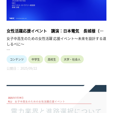
女性活躍応援イベント 講演：日本電気 長城様（電
機／データサイエンス）（2025年7月19日）
女子中高生のための女性活躍 応援イベント～未来を設計する道
しるべに～
女子中高生の皆様へ
コンテンツ
中学生
高校生
大学・社会人
10年後、私は何をしているんだろう？多様な未来の中で、企業
で活躍することは有力な選択肢です。現在企業で活躍中の少し
公開日： 2025/09/22
先輩の経験談を聞く事ができる大変貴重な機会です。
将来のビジョンが見えてくるかもしれません。
保護者や教員の皆様へ
ダイバーシティ、男女共同参画、リケジョが時代のキーワード
になっています。
産業界は女子の活躍の場を拡大して参ります。お子様や生徒と
将来を語り合うきっかけにしてください。