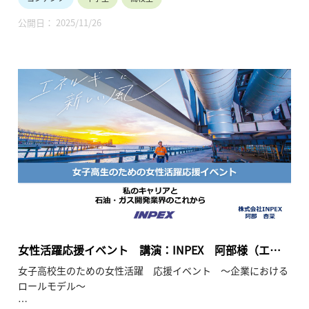
将来のありたい自分を考えてみませんか？ 多様な未来の中で、
企業で活躍することは有力な選択肢です。 企業で活躍中の少し
公開日： 2025/11/26
先輩から経験談を聞かせていただく試みです。
●保護者や教員の皆様へ
ダイバーシティ、男女共同参画、リケジョが時代のキーワード
になっています。産業界は女子の活躍の場を拡大して参りま
す。お子様や生徒と将来を語り合うきっかけにしてください。
会場：東京大学 生産技術研究所 An棟2F コンベンションホール
主催：一般社団法人 学びのイノベーション・プラットフォー
ム
共催：東京都教育委員会、埼玉県教育委員会
女性活躍応援イベント 講演：INPEX 阿部様（エネ
ルギー／事業開発）（2024年1月21日）
女子高校生のための女性活躍 応援イベント ～企業における
ロールモデル～