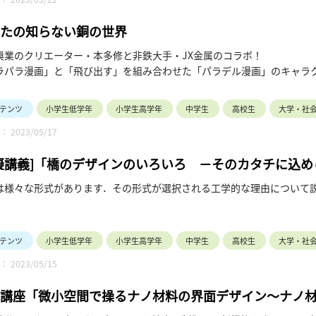
ください。
属・役職は登壇当時のものです。
の長さ：45:25
たの知らない銅の世界
ーズ名：2015年度「オープンキャンパス 模擬講義 2015」
興業のクリエーター・本多修と非鉄大手・JX金属のコラボ！
ラパラ漫画」と「飛び出す」を組み合わせた「パラデル漫画」のキャラ
がジュースを買おうとお金を取り出すと、10円玉が銅の妖精「カッパーく
て何に使われているの？
テンツ
小学生低学年
小学生高学年
中学生
高校生
大学・社
てどうやって作っているの？
 2023/05/17
リサイクルってどうするの？
ラデル漫画」の世界で、「カッパーくん」から銅について学んでみまし
擬講義]「橋のデザインのいろいろ －そのカタチに込
は様々な形式があります．その形式が選択される工学的な理由について
テンツ
小学生低学年
小学生高学年
中学生
高校生
大学・社
 2023/05/15
講座「微小空間で操るナノ材料の界面デザイン～ナノ