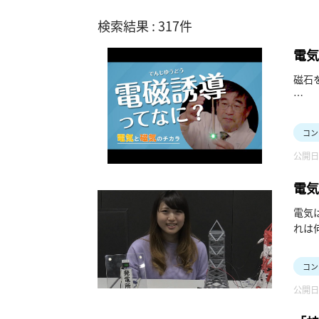
検索結果 : 317件
電気
磁石
電気
もう
コン
公開日：
電気学
電気
相談窓口
電気
れは
相談窓口
コン
公開日：