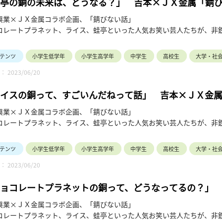
亭の銅の未来は、どうなる？」 吉本×ＪＸ金属「錆
興業×ＪＸ金属コラボ企画、「錆びない話」
コレートプラネット、ライス、蛙亭といった人気お笑い芸人たちが、非
弾は、蛙亭の二人が銅の資源循環についてスタジオでプレゼン。
である資源と、増えていく銅の需要。未来の銅の安定供給に向けたＪＸ
テンツ
小学生低学年
小学生高学年
中学生
高校生
大学・社
 2023/06/20
イスの銅って、すごいんだねって話」 吉本×ＪＸ金
興業×ＪＸ金属コラボ企画、「錆びない話」
コレートプラネット、ライス、蛙亭といった人気お笑い芸人たちが、非
弾は、ライスの二人が銅箔を作る倉見工場を見学。スマートフォンの進化
ンゴットが、薄さ数ミクロンの圧延銅箔に加工される工程を、実際に目
テンツ
小学生低学年
小学生高学年
中学生
高校生
大学・社
 2023/06/20
ョコレートプラネットの銅って、どうなってるの？」
興業×ＪＸ金属コラボ企画、「錆びない話」
コレートプラネット、ライス、蛙亭といった人気お笑い芸人たちが、非