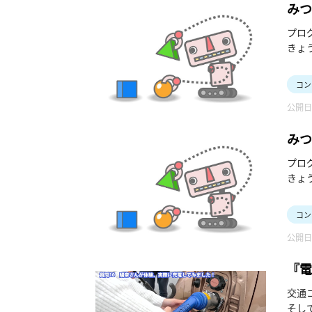
みつ
ジッ
プロ
きょう
「‟
アル
コン
みん
公開日：
音声(
みつ
ング
プロ
きょう
「プ
初歩
コン
公開日：
『電
交通
そし