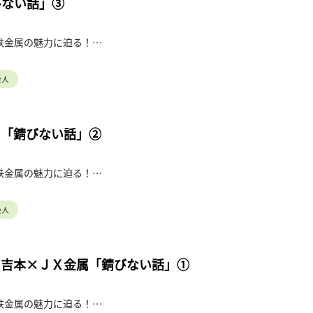
びない話」③
鉄金属の魅力に迫る！
金属の取り組みをご紹介します。
会人
属「錆びない話」②
鉄金属の魅力に迫る！
を支える同社の圧延銅箔は世界シェア80%。銅
で見て学びます。
会人
 吉本×ＪＸ金属「錆びない話」①
鉄金属の魅力に迫る！