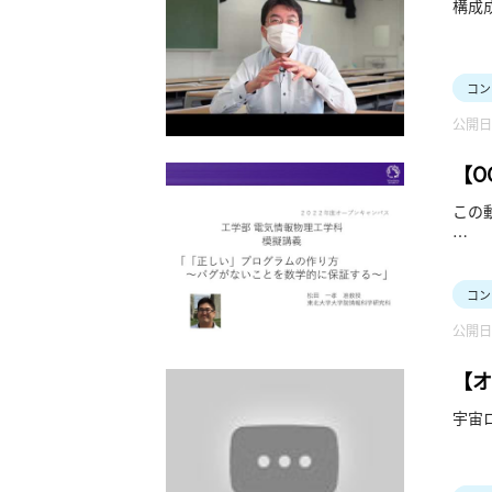
構成
コン
公開日：
【O
この
コン
動い
コン
この
公開日：
数理
【オ
宇宙