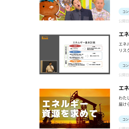
第一
SQ
コン
公開日：
エネ
エネ
リス
04:
コン
公開日：
12:
エネ
20:
わた
28
届け
に乗
34:
た。
コン
生産
・講
公開日：