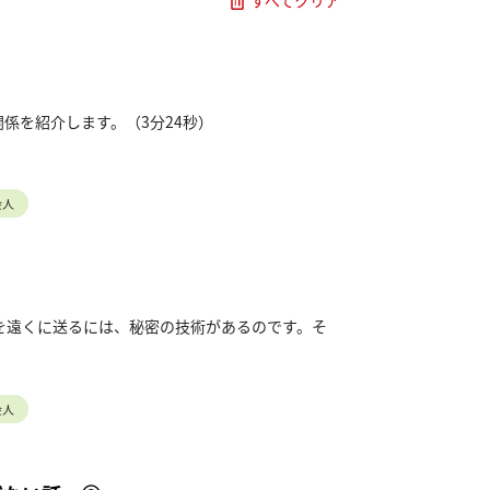
すべてクリア
係を紹介します。（3分24秒）
。
ください。
会人
6ec47eba409649
を遠くに送るには、秘密の技術があるのです。そ
6ec47eba409649
会人