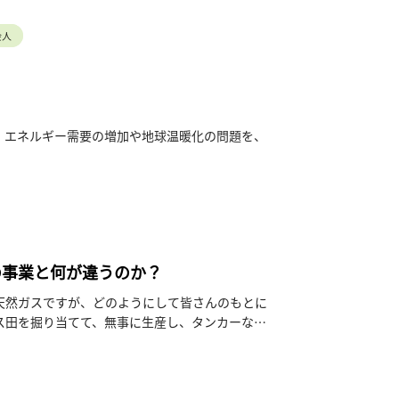
問。
、銅の製錬まで、銅ができる過程を学びます。
会人
。エネルギー需要の増加や地球温暖化の問題を、
の事業と何が違うのか？
天然ガスですが、どのようにして皆さんのもとに
ス田を掘り当てて、無事に生産し、タンカーなど
かを知ってもらいたいという思いで制作されまし
しまい、そして大油田が当たれば数十年にわたって
さ、スケールの大きさを、是非、映像から感じて