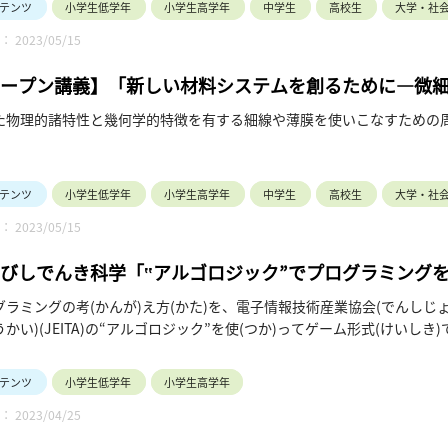
テンツ
小学生低学年
小学生高学年
中学生
高校生
大学・社
 2023/05/15
ープン講義】「新しい材料システムを創るために―微
た物理的諸特性と幾何学的特徴を有する細線や薄膜を使いこなすための
テンツ
小学生低学年
小学生高学年
中学生
高校生
大学・社
 2023/05/15
びしでんき科学「‟アルゴロジック”でプログラミングを楽
ク”サイト（JEITAのサイトです）」
グラミングの考(かんが)え方(かた)を、電子情報技術産業協会(でんし
かい)(JEITA)の“アルゴロジック”を使(つか)ってゲーム形式(けいしき)
ルゴロジック”サイト（JEITAのサイト）」へGO!!
ジ色(いろ)の四角(しかく)い[START]ボタンをクリックしてね。
テンツ
小学生低学年
小学生高学年
(ぜんぶ)クリアできるかな？
 2023/04/25