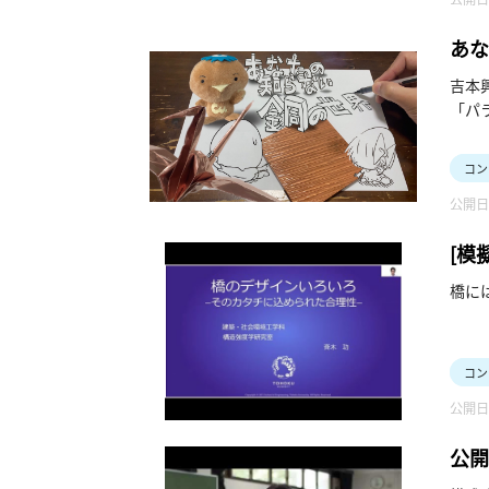
みて
※所
・動画
あな
・シリ
吉本
「パ
二人
銅っ
コン
銅っ
公開日：
銅の
「パ
[模
橋に
コン
公開日：
公開
～」