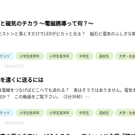
と磁気のチカラ ～電磁誘導って何？～
をストンと落とすだけでLEDがピカッと光る？ 磁石と電気のふしぎな関
学会では，この動画で使用している実験教材の解説書を公開しています
少し詳しくこの実験の原理を知りたい方は，是非，以下のサイトをご覧
テンツ
小学生低学年
小学生高学年
中学生
高校生
大学・社
 2023/07/11
会社会連携委員会HP「動画を使おう」：https://renkei.iee.jp/video
を遠くに送るには
の連絡先：「お問合せ」 https://renkei.iee.jp/9c74c00a470063e0ec
は電線をつなげばどこへでも送れる？ 実はそうではありません。電気
何か？ この動画をご覧下さい。（2分36秒）
の連絡先：「お問合せ」 https://renkei.iee.jp/9c74c00a470063e0ec
テンツ
小学生低学年
小学生高学年
中学生
高校生
大学・社
 2023/07/11