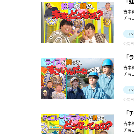
「蛙
吉本
チョ
第三
有限
コン
公開日：
「ラ
吉本
チョ
第二
のイ
コン
公開日：
「チ
吉本
チョ