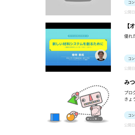
コン
公開日：
【オ
―」
優れ
コン
公開日：
みつ
ジッ
プロ
きょう
「‟ア
オレン
コン
全部
公開日：