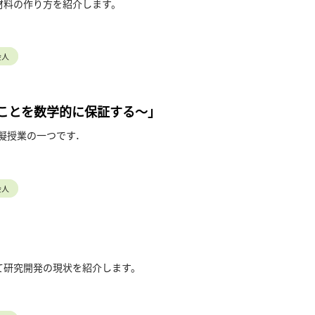
材料の作り方を紹介します。
会人
いことを数学的に保証する～」
擬授業の一つです．
グラムに従って
しょうか？
会人
の一例である，
ついて紹介します．
て研究開発の現状を紹介します。