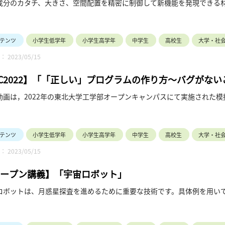
成分のカタチ、大きさ、空間配置を精密に制御して新機能を発現できる
テンツ
小学生低学年
小学生高学年
中学生
高校生
大学・社
 2023/05/15
C2022】「「正しい」プログラムの作り方～バグがな
動画は，2022年の東北大学工学部オープンキャンパスにて実施された模
ピュータは今やいたるところで使用されています．コンピュータはプロ
ているのですが，もしプログラムに不具合（バグ）があるとどうなるで
テンツ
小学生低学年
小学生高学年
中学生
高校生
大学・社
動画では，プログラミング言語研究のモチベーションとアプローチ方法
 2023/05/15
科学に基づく，バグのない「正しい」プログラムを作るための方法論に
ープン講義】「宇宙ロボット」
ロボットは、月惑星探査を進めるために重要な技術です。具体例を用い