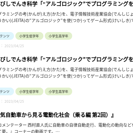
びしでんき科学「‟アルゴロジック”でプログラミングを楽
ク”をうごかしてみよう（動画）」
グラミングの考(かんが)え方(かた)を、電子情報技術産業協会(でんし
かい)(JEITA)の“アルゴロジック”を使(つか)ってゲーム形式(けいしき)
アルゴロジック”をうごかしてみよう」では、動画(どうが)で画面(がめん)の
ゴロジックの遊(あそ)び方(かた)を学(まな)べます。
テンツ
小学生低学年
小学生高学年
なもコツを覚(おぼ)えてチャレンジしよう!!
 2023/04/25
おんせい)あり、字幕(じまく)なし、7分(ふん)46秒(びょう)です。
びしでんき科学「‟アルゴロジック”でプログラミングを
、アルゴロジックってなに？」
グラミングの考(かんが)え方(かた)を、電子情報技術産業協会(でんし
かい)(JEITA)の“アルゴロジック”を使(つか)ってゲーム形式(けいしき)
ログラミング、アルゴロジックってなに？」では、プログラミングやア
(しょほ)から学(まな)び、アルゴロジックの遊(あそ)び方(かた)がわか
テンツ
小学生低学年
小学生高学年
 2023/04/25
気自動車から見る電動化社会（乗る編 第2回）』
コメンテーター 西村直人氏に自動車の自律自動走行、電動化の動向など
て夢。』コーナーの動画です。