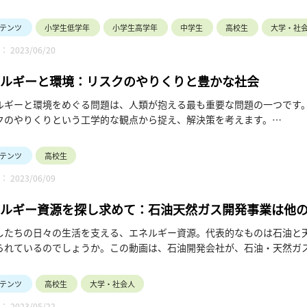
弾となる今回は、チョコレートプラネットの二人がＪＸ金属の本社に訪
UARE LABの展示やVR体験を通して、銅鉱山の探査から、鉱石の採掘
テンツ
小学生低学年
小学生高学年
中学生
高校生
大学・社
 2023/06/20
ルギーと環境：リスクのやりくりと豊かな社会
ルギーと環境をめぐる問題は、人類が抱える最も重要な問題の一つです
クのやりくりという工学的な観点から捉え、解決策を考えます。
26 エネルギーの問題
テンツ
高校生
 2023/06/09
42 エネルギー消費量の急増
ルギー資源を探し求めて：石油天然ガス開発事業は他
15 環境の問題
したちの日々の生活を支える、エネルギー資源。代表的なものは石油と
:26 日本のエネルギーの安全保障
られているのでしょうか。この動画は、石油開発会社が、石油・天然ガ
せて運ぶまでに、どれだけのリスクを背負って地球に立ち向かっている
50 リスクのやりくり
井戸を掘ってみて、石油・天然ガスが無ければ時には100億円が消えて
テンツ
高校生
大学・社会人
を維持することができ、利益も巨大なものとなるという、ダイナミック
師名、講師所属：山口 彰 やまぐち あきら、東京大学工学系研究科 教授
 2023/05/22