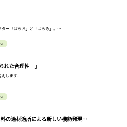
クター「ぱらお」と「ぱらみ」。
ん」に変身!?
会人
ょう！
められた合理性－」
説明します．
会人
材料の適材適所による新しい機能発現