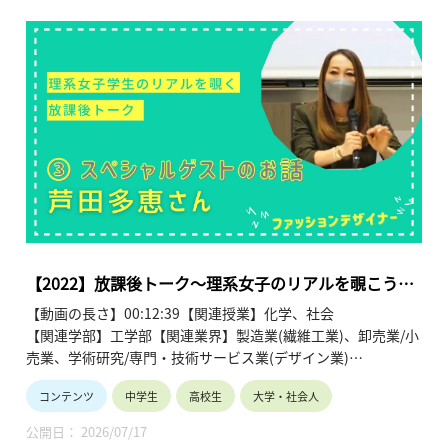
【2022】放課後トーク～理系女子のリアルを覗こう～
第２弾③スペシャルゲスト 芦田多恵さん
【動画の長さ】00:12:39【関連授業】化学、社会
【関連学部】工学部【関連業界】製造業(繊維工業)、卸売業/小
売業、学術研究/専門・技術サービス業(デザイン業)
コンテンツ
中学生
高校生
大学・社会人
講師：芦田多恵（ファッションデザイナー）
公開日： 2026/07/17
日本を代表するメゾン「ジュンアシダ」のクリエイティブディ