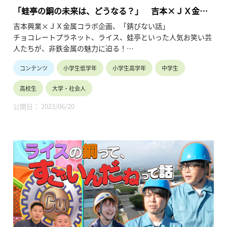
「蛙亭の銅の未来は、どうなる？」 吉本×ＪＸ金属
「錆びない話」③
吉本興業×ＪＸ金属コラボ企画、「錆びない話」
チョコレートプラネット、ライス、蛙亭といった人気お笑い芸
人たちが、非鉄金属の魅力に迫る！
第三弾は、蛙亭の二人が銅の資源循環についてスタジオでプレ
コンテンツ
小学生低学年
小学生高学年
中学生
ゼン。
有限である資源と、増えていく銅の需要。未来の銅の安定供給
高校生
大学・社会人
に向けたＪＸ金属の取り組みをご紹介します。
公開日： 2023/06/20