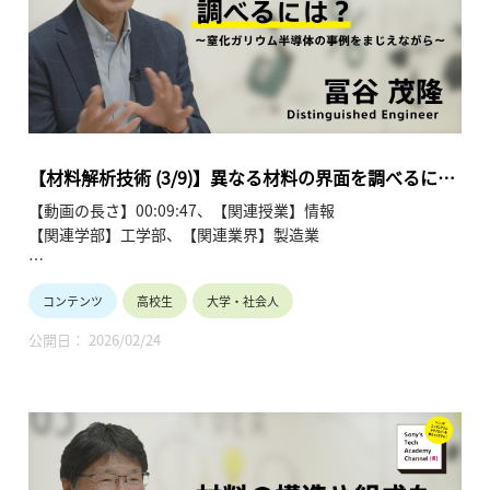
第1回「材料・デバイス開発における材料解析の役割」
第2回「材料の構造や組成を調べるには？」
第3回「異なる材料の界面を調べるには？」
第4回「結晶配向と分子配向を調べるには？」
第5回「マテリアルズインフォマティクス」
第6回「材料・デバイスにおけるさまざまなインフォマティク
【材料解析技術 (3/9)】異なる材料の界面を調べるに
ス」
は？（3/9）冨谷 茂隆
【動画の長さ】00:09:47、【関連授業】情報
第7回「多変量解析の活用 (1)」
【関連学部】工学部、【関連業界】製造業
第8回「多変量解析の活用 (2)」
第9回「材料解析技術の今後」
Sony’s Tech Academy Channelでは、ソニーのエンジニアが、
コンテンツ
高校生
大学・社会人
私たちの生活の中で活用されているテクノロジーについて、基
礎から最新情報までわかりやすくお伝えします。
公開日： 2026/02/24
このシリーズでは、冨谷 茂隆が材料解析技術について、全9回
にわたって解説します。
●材料解析技術を学ぶ~冨谷 茂隆 【Sony’s Tech Academy
Channel】