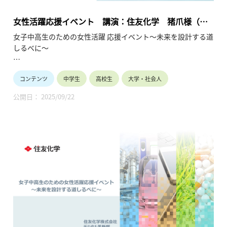
女性活躍応援イベント 講演：住友化学 猪爪様（総
合化学／マーケティング）（2025年7月12日）
女子中高生のための女性活躍 応援イベント～未来を設計する道
しるべに～
女子中高生の皆様へ
コンテンツ
中学生
高校生
大学・社会人
10年後、私は何をしているんだろう？多様な未来の中で、企業
で活躍することは有力な選択肢です。現在企業で活躍中の少し
公開日： 2025/09/22
先輩の経験談を聞く事ができる大変貴重な機会です。
将来のビジョンが見えてくるかもしれません。
保護者や教員の皆様へ
ダイバーシティ、男女共同参画、リケジョが時代のキーワード
になっています。
産業界は女子の活躍の場を拡大して参ります。お子様や生徒と
将来を語り合うきっかけにしてください。