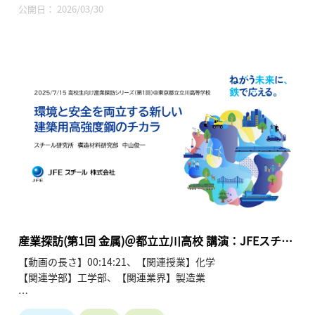
■講演者/タイトル：JX金属株式会社技術本部 久家俊洋様「地
公開日： 2026/03/30
球とテクノロジーをつなぐ金属：先端材料とリサイクル」(15
分)
金属は鉄や銅といった馴染みのある、産業活動・国民生活に必
須の基礎素材であり、エッセンシャルインダストリーです。こ
の産業がサステナブルに発展するための課題を未来の担い手で
ある高校生と我が国の代表的な産学の研究者及びエンジニアと
共有します。 このセミナーがこれからのキャリアパスについて
考えるきっかけになれば幸いです。
このコンテンツでは、JX金属 久家様の講演を収録していま
す。
■セミナープログラム
＜第一部＞基調講演
●「未来社会デザインとメタラジー」
産業探訪(第1回 金属)＠都立立川高校 講演：JFEスチー
田中敏宏／大阪大学理事・統括副学長 (30分)
ル 中山様 (2025年7月15日)
【動画の長さ】00:14:21、【関連授業】化学
＜第二部＞メタラジーの課題・最先端技術
【関連学部】工学部、【関連業界】製造業
● 「世界は鉄でできている-未来のクルマと環境へ
の挑戦-」
■セミナー名：高校生向け産業探訪シリーズ(第1回)「未来社
西畑ひとみ／日本製鉄株式会社技術開発本部鉄