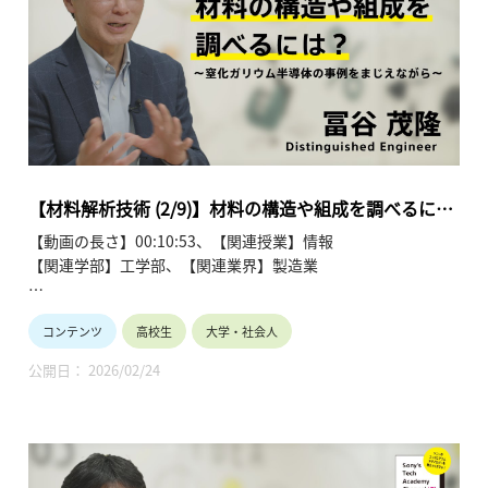
https://www.youtube.com/playlist?
list=PLT57hSt26YAzw8ABHzx4-RtBZIgz9cJZw
第1回「材料・デバイス開発における材料解析の役割」
第2回「材料の構造や組成を調べるには？」
第3回「異なる材料の界面を調べるには？」
第4回「結晶配向と分子配向を調べるには？」
第5回「マテリアルズインフォマティクス」
第6回「材料・デバイスにおけるさまざまなインフォマティク
【材料解析技術 (2/9)】材料の構造や組成を調べるに
ス」
は？(2/9) 冨谷 茂隆
【動画の長さ】00:10:53、【関連授業】情報
第7回「多変量解析の活用 (1)」
【関連学部】工学部、【関連業界】製造業
第8回「多変量解析の活用 (2)」
第9回「材料解析技術の今後」
Sony’s Tech Academy Channelでは、ソニーのエンジニアが、
コンテンツ
高校生
大学・社会人
私たちの生活の中で活用されているテクノロジーについて、基
礎から最新情報までわかりやすくお伝えします。
公開日： 2026/02/24
このシリーズでは、冨谷 茂隆が材料解析技術について、全9回
にわたって解説します。
●材料解析技術を学ぶ~冨谷 茂隆 【Sony’s Tech Academy