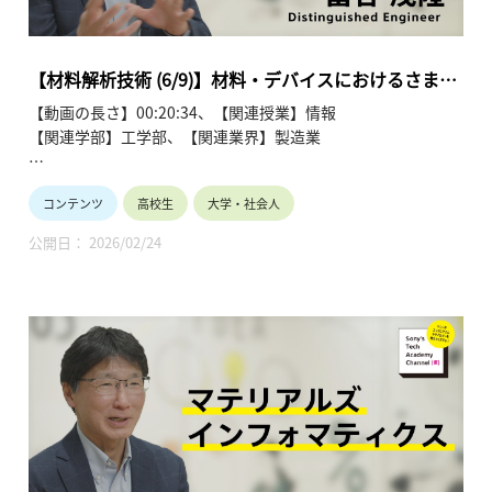
第4回「結晶配向と分子配向を調べるには？」
第5回「マテリアルズインフォマティクス」
第6回「材料・デバイスにおけるさまざまなインフォマティク
【材料解析技術 (6/9)】材料・デバイスにおけるさまざ
ス」
まなインフォマティクス（6/9）冨谷 茂隆
【動画の長さ】00:20:34、【関連授業】情報
第7回「多変量解析の活用 (1)」
【関連学部】工学部、【関連業界】製造業
第8回「多変量解析の活用 (2)」
第9回「材料解析技術の今後」
Sony’s Tech Academy Channelでは、ソニーのエンジニアが、
コンテンツ
高校生
大学・社会人
私たちの生活の中で活用されているテクノロジーについて、基
礎から最新情報までわかりやすくお伝えします。
公開日： 2026/02/24
このシリーズでは、冨谷 茂隆が材料解析技術について、全9回
にわたって解説します。
●材料解析技術を学ぶ~冨谷 茂隆 【Sony’s Tech Academy
Channel】
https://www.youtube.com/playlist?
list=PLT57hSt26YAzw8ABHzx4-RtBZIgz9cJZw
第1回「材料・デバイス開発における材料解析の役割」