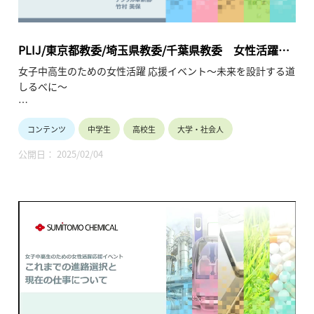
PLIJ/東京都教委/埼玉県教委/千葉県教委 女性活躍応
援イベント ～未来を設計する道しるべに～ご講演：
女子中高生のための女性活躍 応援イベント～未来を設計する道
総合化学／IT（2024年12月21日）
しるべに～
女子中高生の皆様へ
コンテンツ
中学生
高校生
大学・社会人
10年後、私は何をしているんだろう？多様な未来の中で、企業
で活躍することは有力な選択肢です。現在企業で活躍中の少し
公開日： 2025/02/04
先輩の経験談を聞く事ができる大変貴重な機会です。
将来のビジョンが見えてくるかもしれません。
保護者や教員の皆様へ
ダイバーシティ、男女共同参画、リケジョが時代のキーワード
になっています。
産業界は女子の活躍の場を拡大して参ります。お子様や生徒と
将来を語り合うきっかけにしてください。