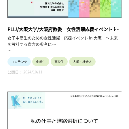
PLIJ/大阪大学/大阪府教委 女性活躍応援イベント in
大阪 ～未来を設計する貴方の参考に～ご講演：化学
女子中高生のための女性活躍 応援イベント in 大阪 ～未来
／研究・開発（2024年7月23日）
を設計する貴方の参考に～
女子中高生の皆様へ
コンテンツ
中学生
高校生
大学・社会人
10年後、私は何をしているんだろう？多様な未来の中で、企業
で活躍することは有力な選択肢です。現在企業で活躍中の少し
公開日： 2024/10/11
先輩の経験談を聞く事ができる大変貴重な機会です。
将来のビジョンが見えてくるかもしれません。
保護者や教員の皆様へ
関西に拠点を置く企業に御参加頂いております。ダイバーシテ
ィ、男女共同参画が時代のキーワードになっています。
産業界は女子の活躍の場を拡大して参ります。お子様や生徒と
将来を語り合うきっかけにしてください。
会場：大阪大学中之島センター 佐治敬三メモリアルホール