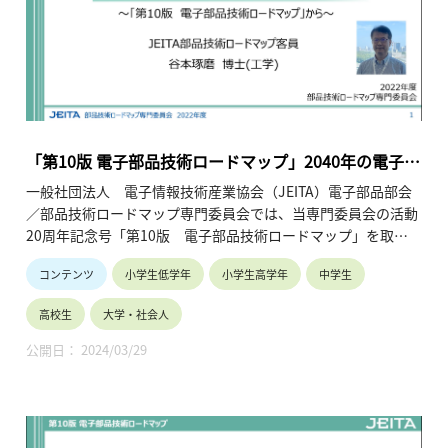
会場：大阪大学中之島センター 佐治敬三メモリアルホール
主催：一般社団法人 学びのイノベーション・プラットフォー
ム
共催：大阪大学、大阪府教育委員会
「第10版 電子部品技術ロードマップ」2040年の電子部
品の展望
一般社団法人 電子情報技術産業協会（JEITA）電子部品部会
／部品技術ロードマップ専門委員会では、当専門委員会の活動
20周年記念号「第10版 電子部品技術ロードマップ」を取り
まとめました。本ページでは2040年の電子部品の展望につい
コンテンツ
小学生低学年
小学生高学年
中学生
てご紹介いたします。
高校生
大学・社会人
公開日： 2024/03/29