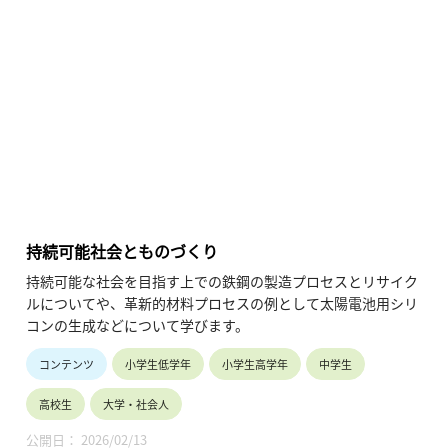
●材料解析技術を学ぶ~冨谷 茂隆 【Sony’s Tech Academy
Channel】
https://www.youtube.com/playlist?
list=PLT57hSt26YAzw8ABHzx4-RtBZIgz9cJZw
第1回「材料・デバイス開発における材料解析の役割」
第2回「材料の構造や組成を調べるには？」
第3回「異なる材料の界面を調べるには？」
第4回「結晶配向と分子配向を調べるには？」
第5回「マテリアルズインフォマティクス」
第6回「材料・デバイスにおけるさまざまなインフォマティク
持続可能社会とものづくり
ス」
持続可能な社会を目指す上での鉄鋼の製造プロセスとリサイク
第7回「多変量解析の活用 (1)」
ルについてや、革新的材料プロセスの例として太陽電池用シリ
第8回「多変量解析の活用 (2)」
コンの生成などについて学びます。
第9回「材料解析技術の今後」
コンテンツ
小学生低学年
小学生高学年
中学生
高校生
大学・社会人
公開日： 2026/02/13