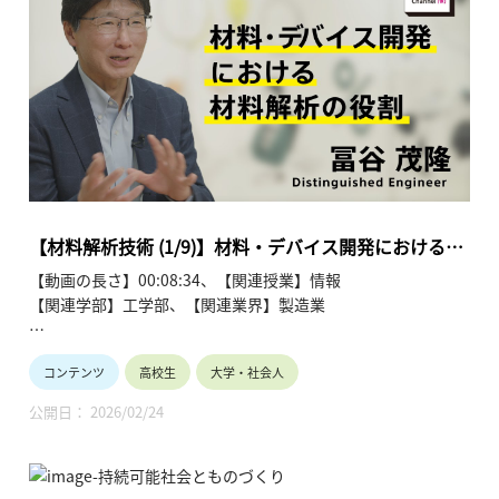
Channel】
https://www.youtube.com/playlist?
list=PLT57hSt26YAzw8ABHzx4-RtBZIgz9cJZw
第1回「材料・デバイス開発における材料解析の役割」
第2回「材料の構造や組成を調べるには？」
第3回「異なる材料の界面を調べるには？」
第4回「結晶配向と分子配向を調べるには？」
第5回「マテリアルズインフォマティクス」
第6回「材料・デバイスにおけるさまざまなインフォマティク
【材料解析技術 (1/9)】材料・デバイス開発における材
ス」
料解析の役割（1/9）冨谷 茂隆
【動画の長さ】00:08:34、【関連授業】情報
第7回「多変量解析の活用 (1)」
【関連学部】工学部、【関連業界】製造業
第8回「多変量解析の活用 (2)」
第9回「材料解析技術の今後」
Sony’s Tech Academy Channelでは、ソニーのエンジニアが、
コンテンツ
高校生
大学・社会人
私たちの生活の中で活用されているテクノロジーについて、基
礎から最新情報までわかりやすくお伝えします。
公開日： 2026/02/24
このシリーズでは、冨谷 茂隆が材料解析技術について、全9回
にわたって解説します。