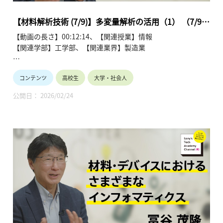
第5回「マテリアルズインフォマティクス」
第6回「材料・デバイスにおけるさまざまなインフォマティク
【材料解析技術 (7/9)】多変量解析の活用（1） （7/9）
ス」
冨谷 茂隆
【動画の長さ】00:12:14、【関連授業】情報
第7回「多変量解析の活用 (1)」
【関連学部】工学部、【関連業界】製造業
第8回「多変量解析の活用 (2)」
第9回「材料解析技術の今後」
Sony’s Tech Academy Channelでは、ソニーのエンジニアが、
コンテンツ
高校生
大学・社会人
私たちの生活の中で活用されているテクノロジーについて、基
礎から最新情報までわかりやすくお伝えします。
公開日： 2026/02/24
このシリーズでは、冨谷 茂隆が材料解析技術について、全9回
にわたって解説します。
●材料解析技術を学ぶ~冨谷 茂隆 【Sony’s Tech Academy
Channel】
https://www.youtube.com/playlist?
list=PLT57hSt26YAzw8ABHzx4-RtBZIgz9cJZw
第1回「材料・デバイス開発における材料解析の役割」
第2回「材料の構造や組成を調べるには？」
第3回「異なる材料の界面を調べるには？」