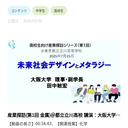
の挑戦-」
■セミナー名：高校生向け産業探訪シリーズ(第1回)「未来社
西畑ひとみ／日本製鉄株式会社技術開発本部鉄
コンテンツ
中学生
高校生
会デザインとメタラジー」＠東京都立立川高等学校
鋼研究所 (15分)
■講演者/タイトル：日本製鉄株式会社技術開発本部鉄鋼研究
● 「環境と安全を両立する新しい建築用高強度鋼の
公開日： 2026/03/30
所 西畑ひとみ様「世界は鉄でできている-未来のクルマと環境
チカラ」
への挑戦-」 (15分)
中山俊一／ JFEスチール株式会社スチール研究
所構造材料研究部 (15分)
金属は鉄や銅といった馴染みのある、産業活動・国民生活に必
●「地球とテクノロジーをつなぐ金属：先端材料と
須の基礎素材であり、エッセンシャルインダストリーです。こ
リサイクル」
の産業がサステナブルに発展するための課題を未来の担い手で
久家俊洋／JX金属株式会社技術本部 (15分)
ある高校生と我が国の代表的な産学の研究者及びエンジニアと
共有します。 このセミナーがこれからのキャリアパスについて
考えるきっかけになれば幸いです。
このコンテンツでは、日本製鉄 西畑様の講演を収録していま
す。
■セミナープログラム
＜第一部＞基調講演
●「未来社会デザインとメタラジー」
産業探訪(第1回 金属)＠都立立川高校 講演：大阪大学
田中敏宏／大阪大学理事・統括副学長 (30分)
田中敏宏理事・統括副学長 (2025年7月15日)
【動画の長さ】00:34:43、【関連授業】化学
＜第二部＞メタラジーの課題・最先端技術