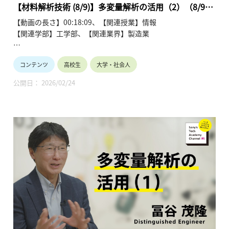
第6回「材料・デバイスにおけるさまざまなインフォマティク
【材料解析技術 (8/9)】多変量解析の活用（2）（8/9）
ス」
冨谷 茂隆
【動画の長さ】00:18:09、【関連授業】情報
第7回「多変量解析の活用 (1)」
【関連学部】工学部、【関連業界】製造業
第8回「多変量解析の活用 (2)」
第9回「材料解析技術の今後」
Sony’s Tech Academy Channelでは、ソニーのエンジニアが、
コンテンツ
高校生
大学・社会人
私たちの生活の中で活用されているテクノロジーについて、基
礎から最新情報までわかりやすくお伝えします。
公開日： 2026/02/24
このシリーズでは、冨谷 茂隆が材料解析技術について、全9回
にわたって解説します。
●材料解析技術を学ぶ~冨谷 茂隆 【Sony’s Tech Academy
Channel】
https://www.youtube.com/playlist?
list=PLT57hSt26YAzw8ABHzx4-RtBZIgz9cJZw
第1回「材料・デバイス開発における材料解析の役割」
第2回「材料の構造や組成を調べるには？」
第3回「異なる材料の界面を調べるには？」
第4回「結晶配向と分子配向を調べるには？」