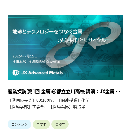
レクターを務める芦田多恵氏が、ファッションと科学の意外で
密接な関係について語っています。芦田氏は、自身の国際的な
教育背景やデザイナーとしてのキャリアを紹介しつつ、現代の
衣服づくりにおいて科学技術が不可欠であることを強調してい
ます。特に、SDGsへの取り組みが求められる中、環境負荷を
低減するための新素材開発や、化学反応を応用した特殊な生地
加工技術、熱を用いた精密な裁断手法など、素材工学としての
側面を解説しています。また、最新の映像技術である「ボリュ
メトリックビデオシステム」を活用したメタバース内でのファ
ッションショーについても触れ、実写とCGを融合させた新し
い表現の可能性を提示。伝統を重んじながらも最新のテクノロ
ジーを積極的に取り入れる「伝統と革新」の姿勢を通じて、理
系・文系の枠に縛られず、自分の「好き」を多角的な視点から
追求することの大切さを説いています。ファッションが好きで
産業探訪(第1回 金属)＠都立立川高校 講演：JX金属 久
あれば、デザインだけでなく科学的なアプローチからもその世
家様 (2025年7月15日)
【動画の長さ】00:16:09、【関連授業】化学
界に貢献できることを示唆し、中高生に広い視野での進路選択
【関連学部】工学部、【関連業界】製造業
を促しています。
■セミナー名：高校生向け産業探訪シリーズ(第1回)「未来社
コンテンツ
中学生
高校生
会デザインとメタラジー」＠東京都立立川高等学校