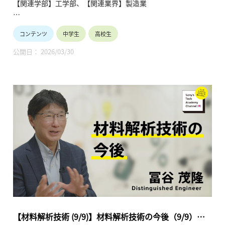
【関連学部】工学部、【関連業界】製造業
● 「世界は鉄でできている-未来のクルマと環境へ
の挑戦-」
■セミナー名：高校生向け産業探訪シリーズ(第1回)「未来社
西畑ひとみ／日本製鉄株式会社技術開発本部鉄
コンテンツ
中学生
高校生
会デザインとメタラジー」＠東京都立立川高等学校
鋼研究所 (15分)
■講演者/タイトル：大阪大学田中敏宏理事・統括副学長「未
● 「環境と安全を両立する新しい建築用高強度鋼の
公開日： 2026/03/30
来社会デザインとメタラジー」(30分)
チカラ」
中山俊一／ JFEスチール株式会社スチール研究
金属は鉄や銅といった馴染みのある、産業活動・国民生活に必
所構造材料研究部 (15分)
須の基礎素材であり、エッセンシャルインダストリーです。こ
●「地球とテクノロジーをつなぐ金属：先端材料と
の産業がサステナブルに発展するための課題を未来の担い手で
リサイクル」
ある高校生と我が国の代表的な産学の研究者及びエンジニアと
久家俊洋／JX金属株式会社技術本部 (15分)
共有します。 このセミナーがこれからのキャリアパスについて
考えるきっかけになれば幸いです。
このコンテンツでは、大阪大学 田中敏宏先生の講演を収録して
います。
■セミナープログラム
＜第一部＞基調講演
●「未来社会デザインとメタラジー」
田中敏宏／大阪大学理事・統括副学長 (30分)
【材料解析技術 (9/9)】材料解析技術の今後（9/9）冨
＜第二部＞メタラジーの課題・最先端技術