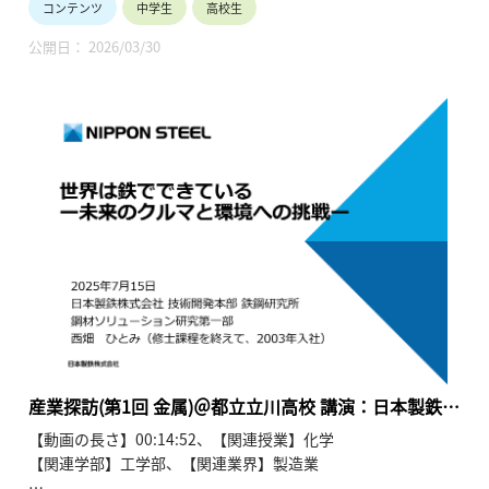
コンテンツ
中学生
高校生
会デザインとメタラジー」＠東京都立立川高等学校
鋼研究所 (15分)
■講演者/タイトル：JFEスチール株式会社スチール研究所構造
● 「環境と安全を両立する新しい建築用高強度鋼の
公開日： 2026/03/30
材料研究部 中山俊一様「環境と安全を両立する新しい建築用高
チカラ」
強度鋼のチカラ」(15分)
中山俊一／ JFEスチール株式会社スチール研究
所構造材料研究部 (15分)
金属は鉄や銅といった馴染みのある、産業活動・国民生活に必
●「地球とテクノロジーをつなぐ金属：先端材料と
須の基礎素材であり、エッセンシャルインダストリーです。こ
リサイクル」
の産業がサステナブルに発展するための課題を未来の担い手で
久家俊洋／JX金属株式会社技術本部 (15分)
ある高校生と我が国の代表的な産学の研究者及びエンジニアと
共有します。 このセミナーがこれからのキャリアパスについて
考えるきっかけになれば幸いです。
このコンテンツでは、JFEスチール 中山様の講演を収録してい
ます。
■セミナープログラム
＜第一部＞基調講演
●「未来社会デザインとメタラジー」
産業探訪(第1回 金属)＠都立立川高校 講演：日本製鉄
田中敏宏／大阪大学理事・統括副学長 (30分)
西畑様 (2025年7月15日)
【動画の長さ】00:14:52、【関連授業】化学
＜第二部＞メタラジーの課題・最先端技術
【関連学部】工学部、【関連業界】製造業
● 「世界は鉄でできている-未来のクルマと環境へ