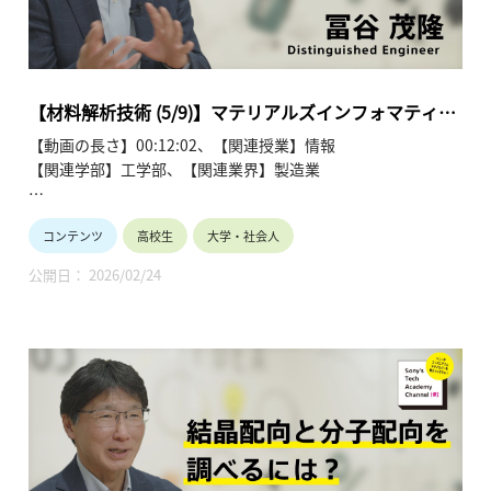
第2回「材料の構造や組成を調べるには？」
第3回「異なる材料の界面を調べるには？」
第4回「結晶配向と分子配向を調べるには？」
第5回「マテリアルズインフォマティクス」
第6回「材料・デバイスにおけるさまざまなインフォマティク
【材料解析技術 (5/9)】マテリアルズインフォマティク
ス」
ス（5/9）冨谷 茂隆
【動画の長さ】00:12:02、【関連授業】情報
第7回「多変量解析の活用 (1)」
【関連学部】工学部、【関連業界】製造業
第8回「多変量解析の活用 (2)」
第9回「材料解析技術の今後」
Sony’s Tech Academy Channelでは、ソニーのエンジニアが、
コンテンツ
高校生
大学・社会人
私たちの生活の中で活用されているテクノロジーについて、基
礎から最新情報までわかりやすくお伝えします。
公開日： 2026/02/24
このシリーズでは、冨谷 茂隆が材料解析技術について、全9回
にわたって解説します。
●材料解析技術を学ぶ~冨谷 茂隆 【Sony’s Tech Academy
Channel】
https://www.youtube.com/playlist?
list=PLT57hSt26YAzw8ABHzx4-RtBZIgz9cJZw