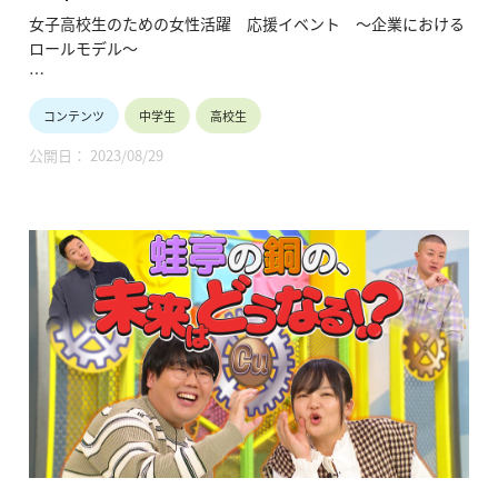
けるロールモデル～ご講演：化学品製造・研究開発
女子高校生のための女性活躍 応援イベント ～企業における
（2023年5月13日）
ロールモデル～
●高等学校女子の皆様へ
コンテンツ
中学生
高校生
将来のありたい自分を考えてみませんか？ 多様な未来の中で、
企業で活躍することは有力な選択肢です。 企業で活躍中の少し
公開日： 2023/08/29
先輩から経験談を聞かせていただく試みです。
●保護者や教員の皆様へ
ダイバーシティ、男女共同参画、リケジョが時代のキーワード
になっています。産業界は女子の活躍の場を拡大して参りま
す。お子様や生徒と将来を語り合うきっかけにしてください。
会場：東京大学 生産技術研究所 An棟2F コンベンションホール
主催：一般社団法人 学びのイノベーション・プラットフォー
ム
共催：東京都教育委員会