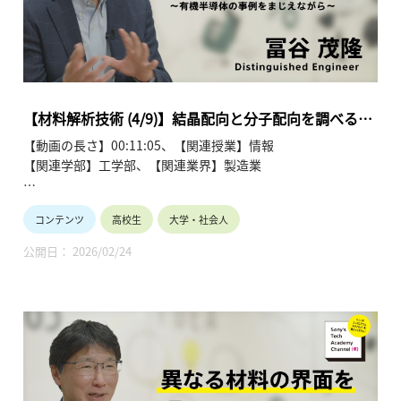
第1回「材料・デバイス開発における材料解析の役割」
第2回「材料の構造や組成を調べるには？」
第3回「異なる材料の界面を調べるには？」
第4回「結晶配向と分子配向を調べるには？」
第5回「マテリアルズインフォマティクス」
第6回「材料・デバイスにおけるさまざまなインフォマティク
【材料解析技術 (4/9)】結晶配向と分子配向を調べるに
ス」
は？（4/9）冨谷 茂隆
【動画の長さ】00:11:05、【関連授業】情報
第7回「多変量解析の活用 (1)」
【関連学部】工学部、【関連業界】製造業
第8回「多変量解析の活用 (2)」
第9回「材料解析技術の今後」
Sony’s Tech Academy Channelでは、ソニーのエンジニアが、
コンテンツ
高校生
大学・社会人
私たちの生活の中で活用されているテクノロジーについて、基
礎から最新情報までわかりやすくお伝えします。
公開日： 2026/02/24
このシリーズでは、冨谷 茂隆が材料解析技術について、全9回
にわたって解説します。
●材料解析技術を学ぶ~冨谷 茂隆 【Sony’s Tech Academy
Channel】
https://www.youtube.com/playlist?
list=PLT57hSt26YAzw8ABHzx4-RtBZIgz9cJZw