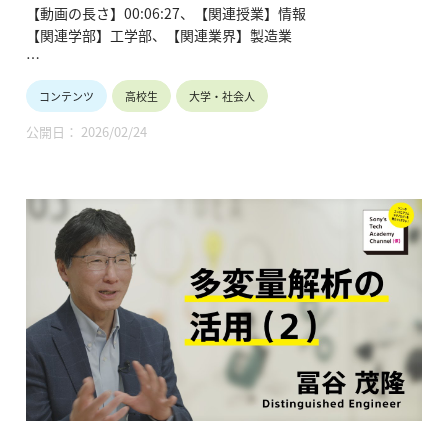
谷 茂隆
【動画の長さ】00:06:27、【関連授業】情報
● 「世界は鉄でできている-未来のクルマと環境へ
【関連学部】工学部、【関連業界】製造業
の挑戦-」
西畑ひとみ／日本製鉄株式会社技術開発本部鉄
Sony’s Tech Academy Channelでは、ソニーのエンジニアが、
鋼研究所 (15分)
コンテンツ
高校生
大学・社会人
私たちの生活の中で活用されているテクノロジーについて、基
● 「環境と安全を両立する新しい建築用高強度鋼の
礎から最新情報までわかりやすくお伝えします。
チカラ」
公開日： 2026/02/24
中山俊一／ JFEスチール株式会社スチール研究
このシリーズでは、冨谷 茂隆が材料解析技術について、全9回
所構造材料研究部 (15分)
にわたって解説します。
●「地球とテクノロジーをつなぐ金属：先端材料と
リサイクル」
●材料解析技術を学ぶ~冨谷 茂隆 【Sony’s Tech Academy
久家俊洋／JX金属株式会社技術本部 (15分)
Channel】
https://www.youtube.com/playlist?
list=PLT57hSt26YAzw8ABHzx4-RtBZIgz9cJZw
第1回「材料・デバイス開発における材料解析の役割」
第2回「材料の構造や組成を調べるには？」
第3回「異なる材料の界面を調べるには？」
第4回「結晶配向と分子配向を調べるには？」
第5回「マテリアルズインフォマティクス」