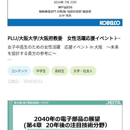
主催：一般社団法人 学びのイノベーション・プラットフォー
ム
共催：大阪大学、大阪府教育委員会
PLIJ/大阪大学/大阪府教委 女性活躍応援イベント in
大阪 ～未来を設計する貴方の参考に～ご講演：製鉄
女子中高生のための女性活躍 応援イベント in 大阪 ～未来
／設計（2024年7月23日）
を設計する貴方の参考に～
女子中高生の皆様へ
コンテンツ
中学生
高校生
大学・社会人
10年後、私は何をしているんだろう？多様な未来の中で、企業
で活躍することは有力な選択肢です。現在企業で活躍中の少し
公開日： 2024/10/11
先輩の経験談を聞く事ができる大変貴重な機会です。
将来のビジョンが見えてくるかもしれません。
保護者や教員の皆様へ
関西に拠点を置く企業に御参加頂いております。ダイバーシテ
ィ、男女共同参画が時代のキーワードになっています。
産業界は女子の活躍の場を拡大して参ります。お子様や生徒と
将来を語り合うきっかけにしてください。