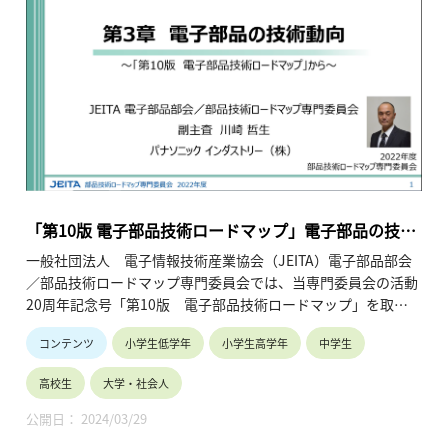
「第10版 電子部品技術ロードマップ」電子部品の技術
動向
一般社団法人 電子情報技術産業協会（JEITA）電子部品部会
／部品技術ロードマップ専門委員会では、当専門委員会の活動
20周年記念号「第10版 電子部品技術ロードマップ」を取り
まとめました。本ページでは電子部品の技術動向についてご紹
コンテンツ
小学生低学年
小学生高学年
中学生
介いたします。
高校生
大学・社会人
公開日： 2024/03/29