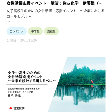
女性活躍応援イベント 講演：住友化学 伊藤様（総
合化学／研究開発）（2024年1月21日）
女子高校生のための女性活躍 応援イベント ～企業における
ロールモデル～
●高等学校女子の皆様へ
コンテンツ
中学生
高校生
将来のありたい自分を考えてみませんか？ 多様な未来の中で、
企業で活躍することは有力な選択肢です。 企業で活躍中の少し
公開日： 2025/11/26
先輩から経験談を聞かせていただく試みです。
●保護者や教員の皆様へ
ダイバーシティ、男女共同参画、リケジョが時代のキーワード
になっています。産業界は女子の活躍の場を拡大して参りま
す。お子様や生徒と将来を語り合うきっかけにしてください。
会場：東京大学 生産技術研究所 An棟2F コンベンションホール
主催：一般社団法人 学びのイノベーション・プラットフォー
ム
共催：東京都教育委員会、埼玉県教育委員会