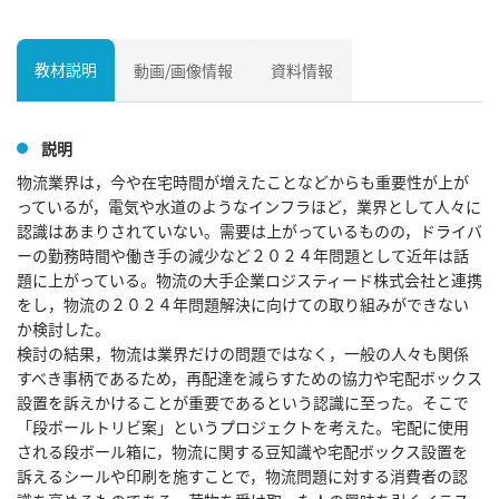
教材説明
動画/画像情報
資料情報
説明
物流業界は，今や在宅時間が増えたことなどからも重要性が上が
っているが，電気や水道のようなインフラほど，業界として人々に
認識はあまりされていない。需要は上がっているものの，ドライバ
ーの勤務時間や働き手の減少など２０２４年問題として近年は話
題に上がっている。物流の大手企業ロジスティード株式会社と連携
をし，物流の２０２４年問題解決に向けての取り組みができない
か検討した。

検討の結果，物流は業界だけの問題ではなく，一般の人々も関係
すべき事柄であるため，再配達を減らすための協力や宅配ボックス
設置を訴えかけることが重要であるという認識に至った。そこで
「段ボールトリビ案」というプロジェクトを考えた。宅配に使用
される段ボール箱に，物流に関する豆知識や宅配ボックス設置を
訴えるシールや印刷を施すことで，物流問題に対する消費者の認