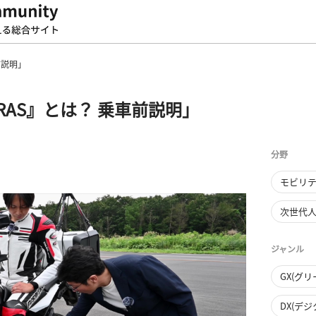
前説明」
AS』とは？ 乗車前説明」
分野
モビリ
次世代
ジャンル
GX(グ
DX(デ