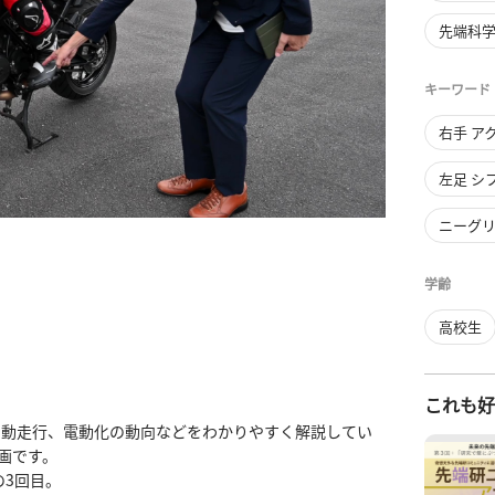
先端科学
キーワード
右手 ア
左足 シ
ニーグ
学齢
高校生
これも
自動走行、電動化の動向などをわかりやすく解説してい
です。

3回目。
