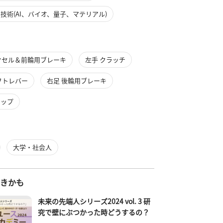
技術(AI、バイオ、量子、マテリアル)
クセル＆前輪用ブレーキ
左手 クラッチ
フトレバー
右足 後輪用ブレーキ
リップ
大学・社会人
好きかも
未来の先端人シリーズ2024 vol. 3 研
究で壁にぶつかった時どうするの？