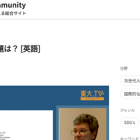
は？ [英語]
分野
次世代
国際的
ジャンル
SDG’s
キーワード