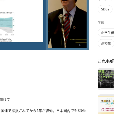
SDGs
学齢
小学生
高校生
これも
けて

月に国連で採択されてから4年が経過。日本国内でもSDGs