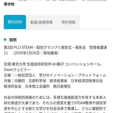
等学校
教材説明
動画/画像情報
資料情報
説明
第2回 PLIJ STEAM・探究グランプリ表彰式・報告会　受賞者講演
11　（2026年1月26日：現地講演）

会場:東京大学 生産技術研究所 An棟2F コンベンションホール、
Zoomウェビナー

主催：一般社団法人　学びのイノベーション・プラットフォーム

共催：内閣府　文部科学省　経済産業省　日本経済団体連合会　
経済同友会　日本商工会議所　朝日新聞社

社会の持続的発展のためには、多様な価値創造力を有する未来人
材の育成が大事であり、それらの資質を養うSTEAM教育や探究学
習を中心とする新たな学びを社会全体で推進し、さらに継続的で