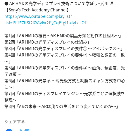
● AR HMDの光学ディスプレイ技術について学ぼう~武川 洋 
https://www.youtube.com/playlist?
list=PLT57hSt26YAyIvr2PyCqBtgl1-dyLasOT
第1回「AR HMDの概要～AR HMDの製品分類と動作の仕組み～」

第2回「AR HMDの光学ディスプレイの仕組み」

第3回「AR HMDの光学ディスプレイの要件① ～アイボックス～」

第4回「AR HMDの光学ディスプレイの要件② ～輻輳と調節の一致
～」

第5回「AR HMDの光学ディスプレイの要件③ ～画角、精細度、光
学遮蔽～」

第6回「AR HMDの光学系 ～導光板方式と網膜スキャン方式を中心
に～」

第7回「AR HMDのディスプレイエンジン ～光学系ごとに選択肢を
整理～」

第8回「ARの未来 ～ARは我々の生活をどう変えていくのか～」
シェアする