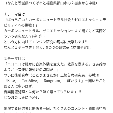
（なんと茨城県つくば市と福島県郡山市の 2 拠点から中継）

１テーマ目は

「ばっちこい！カーボンニュートラル社会！ゼロエミッションモ
ビリティへの挑戦！」

カーボンニュートラル、ゼロエミッション…よく聞くけど実際ど
ういう研究なん？(＠_＠;)

という方に向けてエンジン研究の現場に突撃します!!!

なんと１テーマ史上最大、9つつの研究室に訪問予定!!!

２テーマ目は

「ニコニコは確かに音楽体験を変えた。敬意を表する。さあ始め
ようか…音楽情報処理の時間だ！」

ついに後藤真孝（ごとうまさたか）上級首席研究員、参戦!!!

「Kiite」「TextAlive」「Songrium」「ぼかりす」…聞いたこと
ある人は多いはず。

音楽情報処理とは何か？熱く語ってもらいます!!!

ぜひお楽しみに(^o^)丿

出演する研究者と関係者一同、たくさんのコメント・質問お待ち