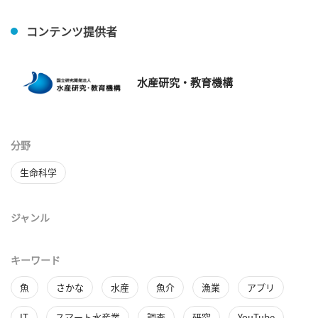
コンテンツ提供者
水産研究・教育機構
分野
生命科学
ジャンル
キーワード
魚
さかな
水産
魚介
漁業
アプリ
IT
スマート水産業
調査
研究
YouTube