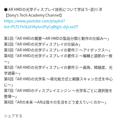
● AR HMDの光学ディスプレイ技術について学ぼう~武川 洋 
https://www.youtube.com/playlist?
list=PLT57hSt26YAyIvr2PyCqBtgl1-dyLasOT
第1回「AR HMDの概要～AR HMDの製品分類と動作の仕組み～」

第2回「AR HMDの光学ディスプレイの仕組み」

第3回「AR HMDの光学ディスプレイの要件① ～アイボックス～」

第4回「AR HMDの光学ディスプレイの要件② ～輻輳と調節の一致
～」

第5回「AR HMDの光学ディスプレイの要件③ ～画角、精細度、光
学遮蔽～」

第6回「AR HMDの光学系 ～導光板方式と網膜スキャン方式を中心
に～」

第7回「AR HMDのディスプレイエンジン ～光学系ごとに選択肢を
整理～」

第8回「ARの未来 ～ARは我々の生活をどう変えていくのか～」
シェアする