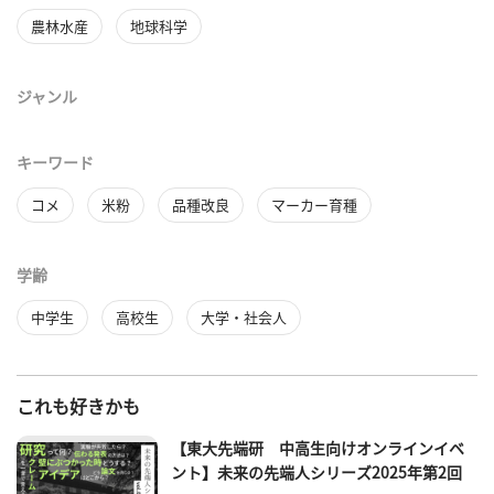
農林水産
地球科学
ジャンル
キーワード
コメ
米粉
品種改良
マーカー育種
学齢
中学生
高校生
大学・社会人
これも好きかも
【東大先端研 中高生向けオンラインイベ
ント】未来の先端人シリーズ2025年第2回