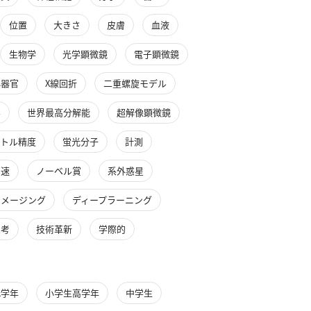
位置
大きさ
皮膚
血液
生物学
光学顕微鏡
電子顕微鏡
小器官
X線回折
二重螺旋モデル
界
世界最高分解能
超解像顕微鏡
ートル精度
蛍光分子
計測
高速
ノーベル賞
系外惑星
イメージング
ディープラーニング
思考
技術革新
学際的
低学年
小学生高学年
中学生