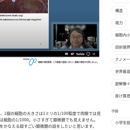
構造
視力
細胞内
回折限
ナノメ
世界最
超解像
掛け算
学齢
1個の細胞の大きさは1ミリの1/100程度で肉眼では見
細胞の1/1000。小さすぎて顕微鏡でも見えません。
小学生
をかなえる超すごい顕微鏡の話をしたいと思います。
