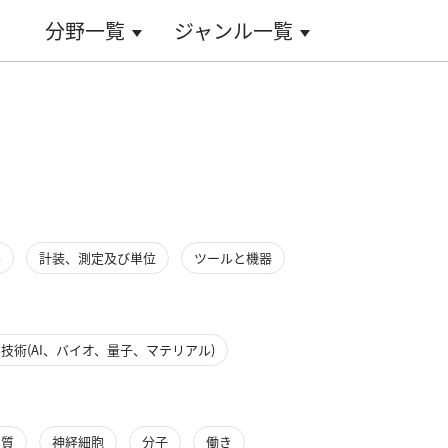
分野一覧
ジャンル一覧
学
計装、測定及び単位
ツールと機器
技術(AI、バイオ、量子、マテリアル)
ク質
神経細胞
分子
働き