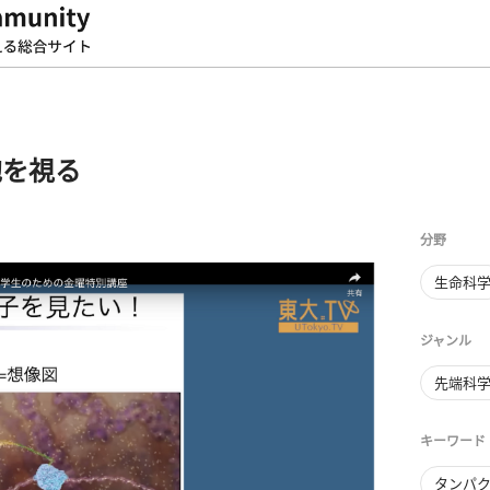
胞を視る
分野
生命科
ジャンル
先端科学
キーワード
タンパ