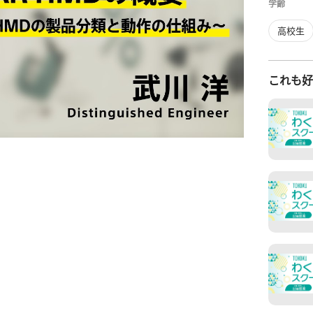
学齢
高校生
これも