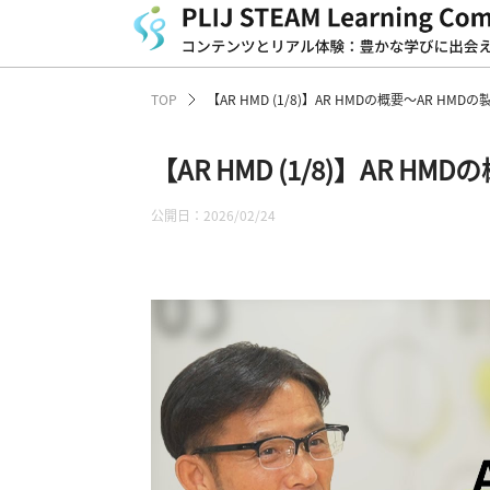
TOP
【AR HMD (1/8)】AR HMDの概要～AR HM
【AR HMD (1/8)】AR H
公開日：2026/02/24