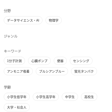
分野
データサイエンス・AI
物理学
ジャンル
キーワード
1分子計測
心臓ポンプ
便器
センシング
アンモニア吸着
プルシアンブルー
蛍光タンパク
学齢
小学生低学年
小学生高学年
中学生
高校生
大学・社会人