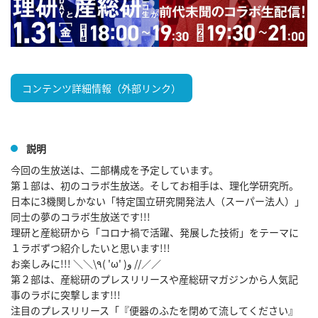
コンテンツ詳細情報（外部リンク）
説明
今回の生放送は、二部構成を予定しています。

第１部は、初のコラボ生放送。そしてお相手は、理化学研究所。

日本に3機関しかない「特定国立研究開発法人（スーパー法人）」
同士の夢のコラボ生放送です!!!

理研と産総研から「コロナ禍で活躍、発展した技術」をテーマに
１ラボずつ紹介したいと思います!!!

お楽しみに!!! ＼＼\٩( 'ω' )و //／／

第２部は、産総研のプレスリリースや産総研マガジンから人気記
事のラボに突撃します!!!

注目のプレスリリース「『便器のふたを閉めて流してください』