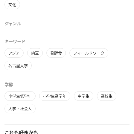
文化
ジャンル
キーワード
アジア
納豆
発酵食
フィールドワーク
名古屋大学
学齢
小学生低学年
小学生高学年
中学生
高校生
大学・社会人
これも好きかも