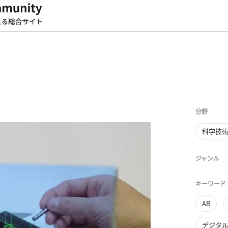
分野
科学技
ジャンル
キーワード
AR
デジタ