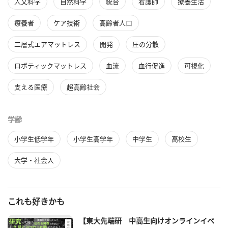
人文科学
自然科学
統合
看護師
療養生活
療養者
ケア技術
高齢者人口
二層式エアマットレス
開発
圧の分散
ロボティックマットレス
血流
血行促進
可視化
支える医療
超高齢社会
学齢
小学生低学年
小学生高学年
中学生
高校生
大学・社会人
これも好きかも
【東大先端研 中高生向けオンラインイベ