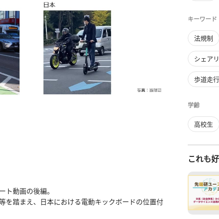
キーワード
法規制
シェア
歩道走
学齢
高校生
これも
ート動画の後編。

取材等を踏まえ、日本における電動キックボードの位置付