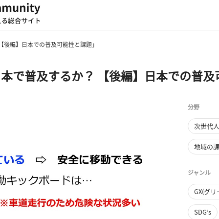
【後編】日本での普及可能性と課題」
本で普及するか？ 【後編】日本での普及
分野
次世代
地域の
ジャンル
GX(グ
SDG’s