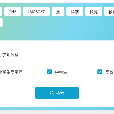
THE​
JAMSTEC
魚
科学
探究
教
リアル体験
小学生高学年
中学生
高校
検索