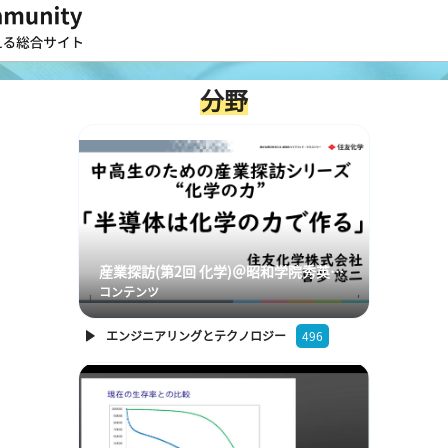
分野
産業探訪(第2回 化学)＠昭和学院秀英中学校・高等学校 講演：住友化学 喜多様 (2025年12月18日)
コンテンツ
エンジニアリングとテクノロジー
496