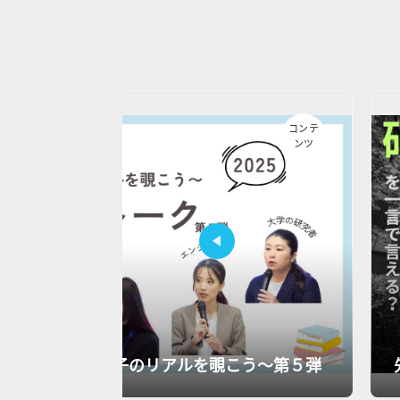
コンテ
ンツ
ク2025～理系女子のリアルを覗こう～第５弾