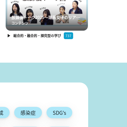
放課後トーク2025～理系女子のリアルを覗こう～第５弾
コンテンツ
総合的・融合的・探究型の学び
737
成
感染症
SDG’s